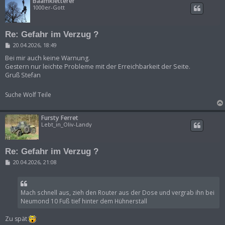
Baamkletterer
1000er-Gott
Re: Gefahr im Verzug ?
B
20.04.2026, 18:49
e
i
Bei mir auch keine Warnung.
t
Gestern nur leichte Probleme mit der Erreichbarkeit der Seite.
r
Gruß Stefan
a
g
Suche Wolf Teile
Fursty Ferret
Lebt_in_Oliv-Landy
Re: Gefahr im Verzug ?
B
20.04.2026, 21:08
e
i
t
r
Mach schnell aus, zieh den Router aus der Dose und vergrab ihn bei
a
g
Neumond 10 Fuß tief hinter dem Hühnerstall
Zu spät