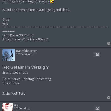
Sonntag, Nachmittag, so in etwa
Ist auf anderen Seiten ja auch gelegentlich so.
Gruß
Jens
=============================================================
=======
Land Rover 90 71KF36
Arrow Trailer Wide Track 86KC61
Baamkletterer
1000er-Gott
Re: Gefahr im Verzug ?
B
21.04.2026, 17:02
e
i
Bei mir auch Sonntag Nachmittag.
t
Gruß Stefan
r
a
g
Suche Wolf Teile
alk
1000er-Gott