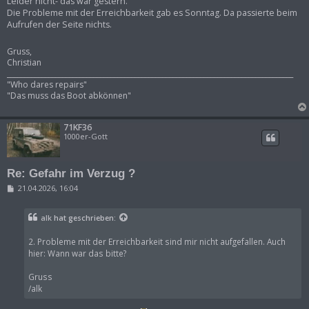
Leider nicht- das war gestern.
Die Probleme mit der Erreichbarkeit gab es Sonntag. Da passierte beim
Aufrufen der Seite nichts.
Gruss,
Christian
___________________________________________________________________________________
"Who dares repairs"
"Das muss das Boot abkönnen"
71KF36
1000er-Gott
Re: Gefahr im Verzug ?
B
21.04.2026, 16:04
e
i
t
alk
hat geschrieben:
r
a
g
2. Probleme mit der Erreichbarkeit sind mir nicht aufgefallen. Auch
hier: Wann war das bitte?
Gruss
/alk