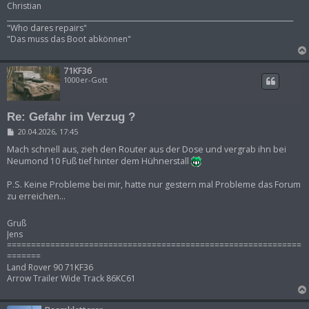
Christian
___________________________________________________________________________________
"Who dares repairs"
"Das muss das Boot abkönnen"
71KF36
1000er-Gott
Re: Gefahr im Verzug ?
B
20.04.2026, 17:45
e
i
Mach schnell aus, zieh den Router aus der Dose und vergrab ihn bei
t
Neumond 10 Fuß tief hinter dem Hühnerstall
r
a
P.S. Keine Probleme bei mir, hatte nur gestern mal Probleme das Forum
g
zu erreichen...
Gruß
Jens
=============================================================
=======
Land Rover 90 71KF36
Arrow Trailer Wide Track 86KC61