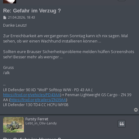
Re: Gefahr im Verzug ?
B
21.04.2026, 18:43
e
i
Danke Leutz!
t
r
Zur Erreichbarkeit am vergangenen Sonntag kann ich nix sagen. Mal
a
sehen, ob wir einen Wachhund installieren können ...
g
Sollten eure Brauser Sicherheitsprobleme melden hülfen Screenshots
sehr! Besser mehr als weniger ...
Gruss
/alk
--
LR Defender 90 XD "Wolf" Softtop W/W - PD 43 AA (
https://lrxd.org/vehicles/PD43AA
) + Penman Lightweight GS Cargo - ZN 39
AA (
https://lrxd.org/trailers/ZN39AA
)
LR Defender 130 TD4 CC HCPU MY08
Fursty Ferret
Lebt_in_Oliv-Landy