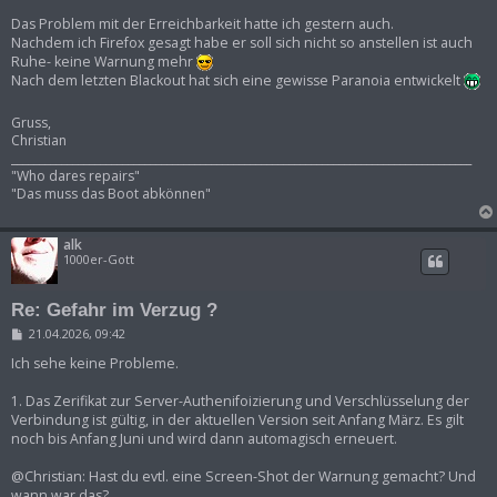
Das Problem mit der Erreichbarkeit hatte ich gestern auch.
Nachdem ich Firefox gesagt habe er soll sich nicht so anstellen ist auch
Ruhe- keine Warnung mehr
Nach dem letzten Blackout hat sich eine gewisse Paranoia entwickelt
Gruss,
Christian
___________________________________________________________________________________
"Who dares repairs"
"Das muss das Boot abkönnen"
alk
1000er-Gott
Re: Gefahr im Verzug ?
B
21.04.2026, 09:42
e
i
Ich sehe keine Probleme.
t
r
1. Das Zerifikat zur Server-Authenifoizierung und Verschlüsselung der
a
Verbindung ist gültig, in der aktuellen Version seit Anfang März. Es gilt
g
noch bis Anfang Juni und wird dann automagisch erneuert.
@Christian: Hast du evtl. eine Screen-Shot der Warnung gemacht? Und
wann war das?