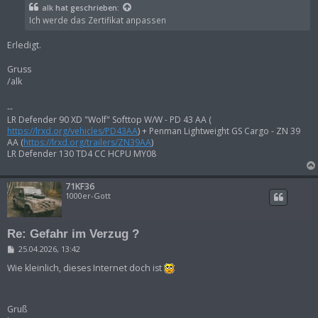
t
alk
hat geschrieben:
r
Ich werde das Zertifikat anpassen
a
g
Erledigt.
Gruss
/alk
--
LR Defender 90 XD "Wolf" Softtop W/W - PD 43 AA (
https://lrxd.org/vehicles/PD43AA
) + Penman Lightweight GS Cargo - ZN 39
AA (
https://lrxd.org/trailers/ZN39AA
)
LR Defender 130 TD4 CC HCPU MY08
71KF36
1000er-Gott
Re: Gefahr im Verzug ?
B
25.04.2026, 13:42
e
i
Wie kleinlich, dieses Internet doch ist
t
r
a
g
Gruß