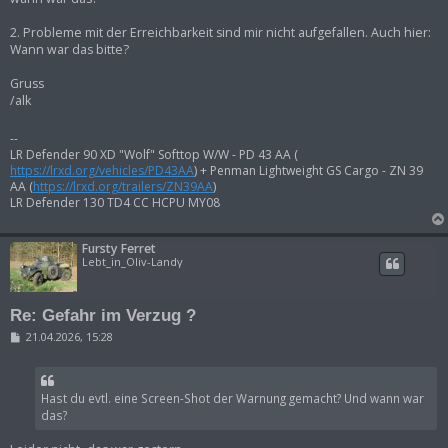
2. Probleme mit der Erreichbarkeit sind mir nicht aufgefallen. Auch hier:
Wann war das bitte?
Gruss
/alk
--
LR Defender 90 XD "Wolf" Softtop W/W - PD 43 AA (
https://lrxd.org/vehicles/PD43AA
) + Penman Lightweight GS Cargo - ZN 39
AA (
https://lrxd.org/trailers/ZN39AA
)
LR Defender 130 TD4 CC HCPU MY08
Fursty Ferret
Lebt_in_Oliv-Landy
Re: Gefahr im Verzug ?
B
21.04.2026, 15:28
e
i
t
r
Hast du evtl. eine Screen-Shot der Warnung gemacht? Und wann war
a
g
das?