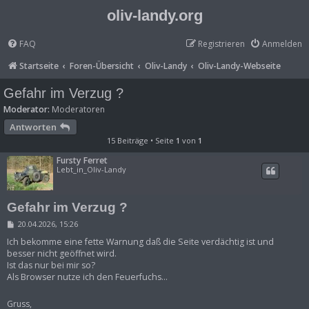
oliv-landy.org
FAQ
Registrieren
Anmelden
Startseite
Foren-Übersicht
Oliv-Landy
Oliv-Landy-Webseite
Gefahr im Verzug ?
Moderator:
Moderatoren
Antworten
15 Beiträge • Seite
1
von
1
Fursty Ferret
Lebt_in_Oliv-Landy
Gefahr im Verzug ?
B
20.04.2026, 15:26
e
i
Ich bekomme eine fette Warnung daß die Seite verdächtig ist und
t
besser nicht geöffnet wird.
r
Ist das nur bei mir so?
a
Als Browser nutze ich den Feuerfuchs...
g
Gruss,