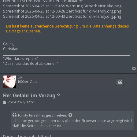
i
Hier noch Screenshots von den Zertifikaten:
t
Screenshot 2026-04-25 at 11-59-59 Warnung Sicherheitsrisiko.png
r
Screenshot 2026-04-25 at 12-00-28 Zertifikat für oliv-landy.org.png
a
Screenshot 2026-04-25 at 12-00-43 Zertifikat für oliv-landy.org.png
g
Du hast keine ausreichende Berechtigung, um die Dateianhänge dieses
Beitrags anzusehen.
Gruss,
Christian
___________________________________________________________________________________
"Who dares repairs"
"Das muss das Boot abkönnen"
alk
1000er-Gott
Re: Gefahr im Verzug ?
B
25.04.2026, 12:51
e
i
t
Fursty Ferret
hat geschrieben:
r
Ich habe gerade gesehen daß ob in der Browserleiste angezeigt wird
a
g
daß die Seite nicht sicher ist.
Danke, das ist sehr hilfreich.