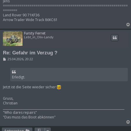
Jens
=============================================================
=======
Land Rover 90 71KF36
Arrow Trailer Wide Track 86KC61
Fursty Ferret
Lebt_in_Oliv-Landy
Re: Gefahr im Verzug ?
B
25.04.2026, 20:22
e
i
t
r
Erledigt.
a
g
Jetzt ist die Seite wieder sicher
Gruss,
Christian
___________________________________________________________________________________
"Who dares repairs"
"Das muss das Boot abkönnen"
Antworten