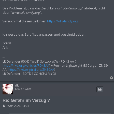
Das Problem ist, dass das Zertifikat nur "
oliv-landy.org
" abdeckt, nicht
aber "
www.oliv-landy.org
".
Versuch mal diesen Link hier:
https://oliv-landy.org
Ich werde das Zertifikat anpassen und bescheid geben.
Gruss
/alk
--
LR Defender 90 XD "Wolf" Softtop W/W - PD 43 AA (
https://lrxd.org/vehicles/PD43AA
) + Penman Lightweight GS Cargo - ZN 39
AA (
https://lrxd.org/trailers/ZN39AA
)
LR Defender 130 TD4 CC HCPU MY08
alk
1000er-Gott
Re: Gefahr im Verzug ?
B
25.04.2026, 13:03
e
i