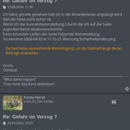
Re: Gefahr im Verzug ?
B
25.04.2026, 11:58
e
i
Ich habe gerade gesehen daß ob in der Browserleiste angezeigt wird
t
daß die Seite nicht sicher ist.
r
Wenn ich die Ausnahmeeinstellung ( durch die ich auf die Seite
a
zugreifen kann) deaktiviere kommt
g
beim erneuten Laden der Seite folgende Warnmeldung:
Screenshot 2026-04-25 at 11-53-21 Warnung Sicherheitsrisiko.png
Du hast keine ausreichende Berechtigung, um die Dateianhänge dieses
Beitrags anzusehen.
Gruss,
Christian
___________________________________________________________________________________
"Who dares repairs"
"Das muss das Boot abkönnen"
Fursty Ferret
Lebt_in_Oliv-Landy
Re: Gefahr im Verzug ?
B
25.04.2026, 12:05
e