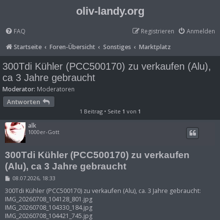
oliv-landy.org
FAQ
Registrieren
Anmelden
Startseite
Foren-Übersicht
Sonstiges
Marktplatz
300Tdi Kühler (PCC500170) zu verkaufen (Alu),
ca 3 Jahre gebraucht
Moderator:
Moderatoren
Antworten
1 Beitrag • Seite
1
von
1
alk
1000er-Gott
300Tdi Kühler (PCC500170) zu verkaufen
(Alu), ca 3 Jahre gebraucht
B
08.07.2026, 18:33
e
i
300Tdi Kühler (PCC500170) zu verkaufen (Alu), ca. 3 Jahre gebraucht:
t
IMG_20260708_104128_801.jpg
r
IMG_20260708_104330_184.jpg
a
IMG_20260708_104421_745.jpg
g