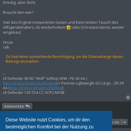
Dreckig, aber dicht.
Braucht den wer?
Hab das Original restaurierten lassen und beim letzten Tausch des
Hilfsgerätehalters, ob wiederholtem
LiMa-Schraubenabriss, wieder
eingebaut.
Gruss
/alk
Du hast keine ausreichende Berechtigung, um die Dateianhänge dieses
Beitrags anzusehen.
--
LR Defender 90 XD "Wolf" Softtop W/W - PD 43 AA (
https://lrxd.org/vehicles/PD43AA
) + Penman Lightweight GS Cargo - ZN 39
AA (
https://lrxd.org/trailers/ZN39AA
)
LR Defender 130 TD4 CC HCPU MY08
Antworten
1 Beitrag • Seite
1
von
1
Diese Website nutzt Cookies, um dir den
Gehe zu
bestmöglichen Komfort bei der Nutzung zu