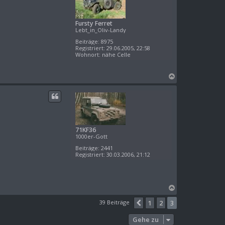
b
e
Fursty Ferret
n
Lebt_in_Oliv-Landy
Beiträge:
8975
Registriert:
29.06.2005, 22:58
Wohnort:
nähe Celle
N
a
c
h
o
b
e
71KF36
n
1000er-Gott
Beiträge:
2441
Registriert:
30.03.2006, 21:12
N
a
39 Beiträge
1
2
3
Vorherige
c
h
Gehe zu
o