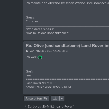
i
Ich meinte den Abstand zwischen Wanne und Endanschl
t
r
a
g
Gruss,
Christian
____________________________________________________________________
"Who dares repairs"
"Das muss das Boot abkönnen"
Re: Olive (und sandfarbene) Land Rover im
B
von
71KF36
»
07.07.2026, 08:58
e
i
Ich weiß
t
r
a
g
Gruß
Jens
================================================
Land Rover 90 71KF36
Arrow Trailer Wide Track 86KC61
Antworten
Zurück zu „Ex-Militär-Land-Rover“