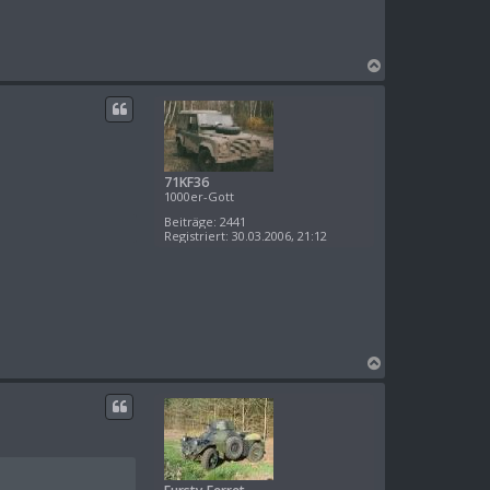
N
a
c
h
o
b
e
71KF36
n
1000er-Gott
Beiträge:
2441
Registriert:
30.03.2006, 21:12
N
a
c
h
o
b
e