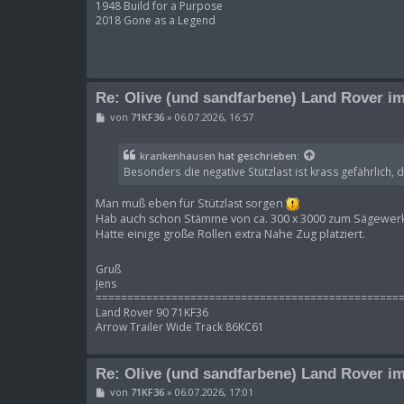
1948 Build for a Purpose
2018 Gone as a Legend
Re: Olive (und sandfarbene) Land Rover im
B
von
71KF36
»
06.07.2026, 16:57
e
i
t
krankenhausen
hat geschrieben:
r
Besonders die negative Stützlast ist krass gefährlich, 
a
g
Man muß eben für Stützlast sorgen
Hab auch schon Stämme von ca. 300 x 3000 zum Sägewerk 
Hatte einige große Rollen extra Nahe Zug platziert.
Gruß
Jens
================================================
Land Rover 90 71KF36
Arrow Trailer Wide Track 86KC61
Re: Olive (und sandfarbene) Land Rover im
B
von
71KF36
»
06.07.2026, 17:01
e