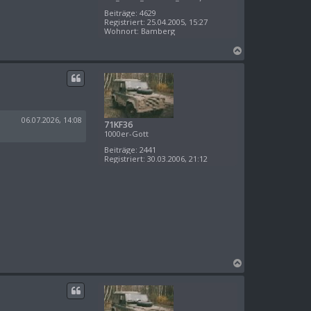
Beiträge:
4629
Registriert:
25.04.2005, 15:27
Wohnort:
Bamberg
N
a
c
h
o
b
e
06.07.2026, 14:08
71KF36
n
1000er-Gott
Beiträge:
2441
Registriert:
30.03.2006, 21:12
N
a
c
h
o