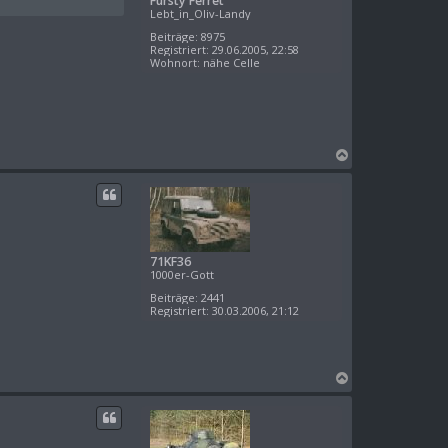
Fursty Ferret
n
Lebt_in_Oliv-Landy
Beiträge:
8975
Registriert:
29.06.2005, 22:58
Wohnort:
nähe Celle
N
a
c
h
o
b
e
71KF36
n
1000er-Gott
Beiträge:
2441
Registriert:
30.03.2006, 21:12
N
a
c
h
o