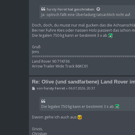
i
t
Fursty Ferret
hat geschrieben:
r
Ja- optisch fällt eine Überladung tatsächlich nicht auf.
a
g
Doch, doch, du musst nur mal gucken das die Achsanschlä
Bei ner Fuhre Kies oder nassen Holz passiert das schon m
Die legalen 750 kg kann er bestimmt 3 x ab
Gruß
Jens
================================================
Land Rover 90 71KF36
Arrow Trailer Wide Track 86KC61
Re: Olive (und sandfarbene) Land Rover im
B
von
Fursty Ferret
»
06.07.2026, 20:37
e
i
t
r
Die legalen 750 kg kann er bestimmt 3 x ab
a
g
Davon gehe ich auch aus
Gruss,
Christian