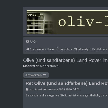
FAQ
Startseite
Foren-Übersicht
Oliv-Landy
Ex-Militär
Olive (und sandfarbene) Land Rover im
Moderator:
Moderatoren
Antworten
Re: Olive (und sandfarbene) Land Ro
B
von
krankenhausen
»
06.07.2026, 14:08
e
i
Besonders die negative Stützlast ist krass gefährlich, da 
t
r
a
g