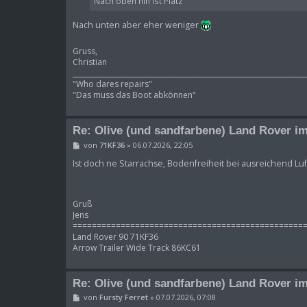
Nach oben hin ist Platz
a
g
Nach unten aber eher weniger
Gruss,
Christian
____________________________________________________________________
"Who dares repairs"
"Das muss das Boot abkönnen"
Re: Olive (und sandfarbene) Land Rover im
B
von
71KF36
»
06.07.2026, 22:05
e
i
Ist doch ne Starrachse, Bodenfreiheit bei ausreichend L
t
r
a
g
Gruß
Jens
================================================
Land Rover 90 71KF36
Arrow Trailer Wide Track 86KC61
Re: Olive (und sandfarbene) Land Rover im
B
von
Fursty Ferret
»
07.07.2026, 07:08
e