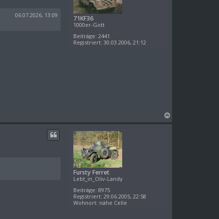
b
e
06.07.2026, 13:09
71KF36
n
1000er-Gott
Beiträge:
2441
Registriert:
30.03.2006, 21:12
N
a
c
h
o
b
e
Fursty Ferret
n
Lebt_in_Oliv-Landy
Beiträge:
8975
Registriert:
29.06.2005, 22:58
Wohnort:
nähe Celle