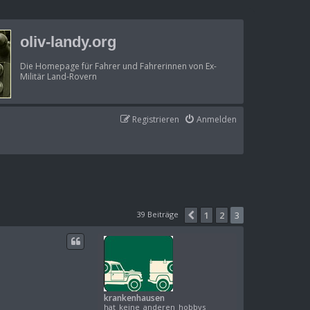
oliv-landy.org
Die Homepage für Fahrer und Fahrerinnen von Ex-
Militär Land-Rovern
Registrieren
Anmelden
39 Beiträge
1
2
3
Vorherige
krankenhausen
hat_keine_anderen_hobbys