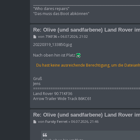
____________________________________________________________________
"Who dares repairs"
"Das muss das Boot abkönnen"
Re: Olive (und sandfarbene) Land Rover im
B
von
71KF36
»
06.07.2026, 21:02
e
i
20220319_133850.jpg
t
r
Nach oben hin ist Platz
a
g
Du hast keine ausreichende Berechtigung, um die Dateian
Gruß
Jens
================================================
Land Rover 90 71KF36
Arrow Trailer Wide Track 86KC61
Re: Olive (und sandfarbene) Land Rover im
B
von
Fursty Ferret
»
06.07.2026, 21:46
e
i
t
r