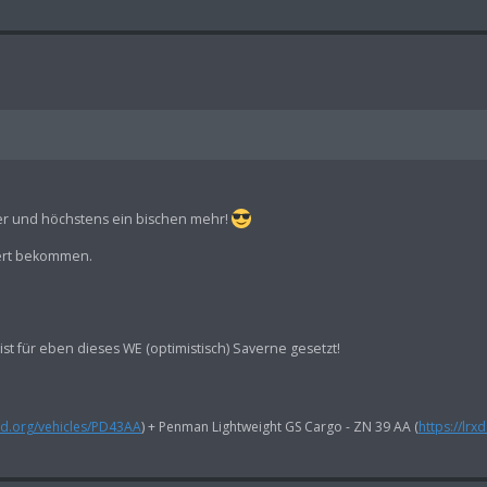
er und höchstens ein bischen mehr!
iert bekommen.
 ist für eben dieses WE (optimistisch) Saverne gesetzt!
rxd.org/vehicles/PD43AA
) + Penman Lightweight GS Cargo - ZN 39 AA (
https://lrx