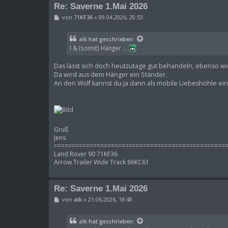
Re: Saverne 1.Mai 2026
B
von
71KF36
»
09.04.2026, 20:53
e
i
t
alk
hat geschrieben:
r
l & (somit) Hänger ...
a
g
Das lässt sich doch heutzutage gut behandeln, ebenso w
Da wird aus dem Hänger ein Ständer.
An den Wolf kannst du ja dann als mobile Liebeshöhle e
Gruß
Jens
================================================
Land Rover 90 71KF36
Arrow Trailer Wide Track 86KC61
Re: Saverne 1.Mai 2026
B
von
alk
»
21.06.2026, 18:48
e
i
t
alk
hat geschrieben:
r