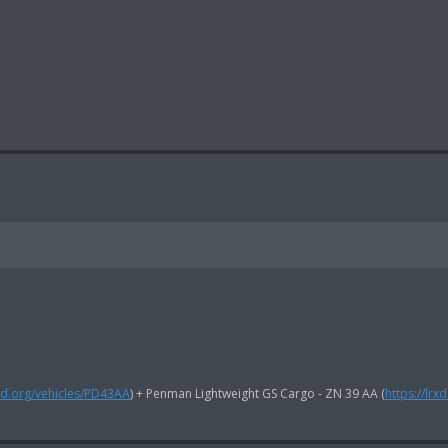
rxd.org/vehicles/PD43AA
) + Penman Lightweight GS Cargo - ZN 39 AA (
https://lrx