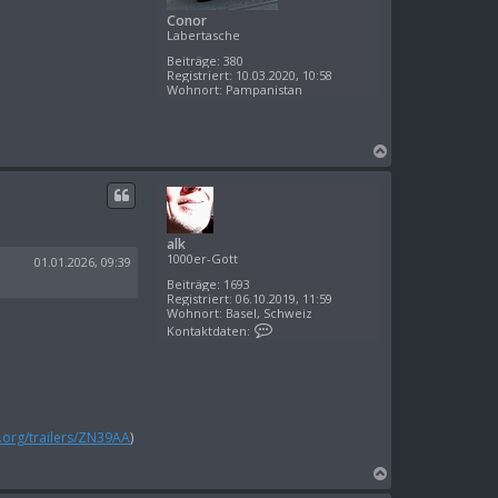
Conor
Labertasche
Beiträge:
380
Registriert:
10.03.2020, 10:58
Wohnort:
Pampanistan
N
a
c
h
o
alk
b
1000er-Gott
e
01.01.2026, 09:39
n
Beiträge:
1693
Registriert:
06.10.2019, 11:59
Wohnort:
Basel, Schweiz
K
Kontaktdaten:
o
n
t
a
k
t
d
d.org/trailers/ZN39AA
)
a
t
e
N
n
a