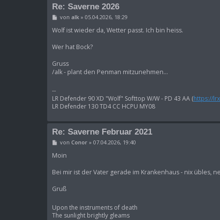
Re: Saverne 2026
B
von
alk
»
05.04.2026, 18:29
e
i
Wolf ist wieder da, Wetter passt. Ich bin heiss.
t
r
Wer hat Bock?
a
g
Gruss
/alk - plant den Penman mitzunehmen...
--
LR Defender 90 XD "Wolf" Softtop W/W - PD 43 AA (
https://l
LR Defender 130 TD4 CC HCPU MY08
Re: Saverne Februar 2021
B
von
Conor
»
07.04.2026, 19:40
e
i
Moin
t
r
Bei mir ist der Vater gerade im Krankenhaus - nix übles, 
a
g
Gruß
Upon the instruments of death
The sunlight brightly gleams