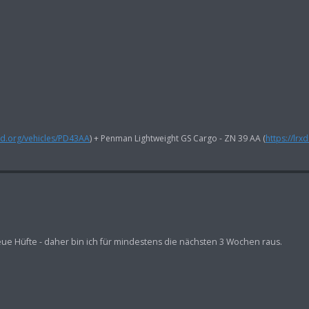
rxd.org/vehicles/PD43AA
) + Penman Lightweight GS Cargo - ZN 39 AA (
https://lrx
neue Hüfte - daher bin ich für mindestens die nächsten 3 Wochen raus.