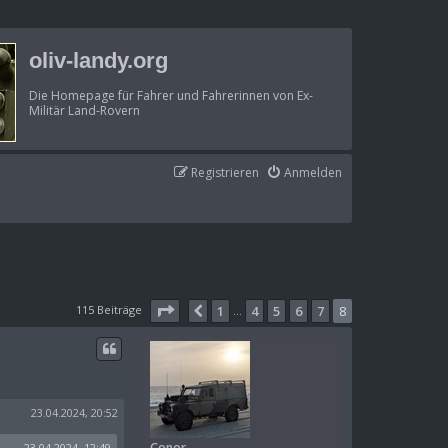
oliv-landy.org
Die Homepage für Fahrer und Fahrerinnen von Ex-
Militär Land-Rovern
Registrieren
Anmelden
Seite
8
von
8
115 Beiträge
1
4
5
6
7
8
Vorherige
…
23.04.2024, 20:52
Conor
23.04.2024, 12:49