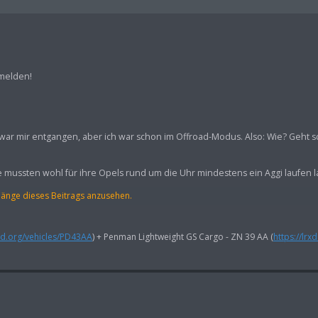
melden!
 war mir entgangen, aber ich war schon im Offroad-Modus. Also: Wie? Geht s
mussten wohl für ihre Opels rund um die Uhr mindestens ein Aggi laufen l
hänge dieses Beitrags anzusehen.
rxd.org/vehicles/PD43AA
) + Penman Lightweight GS Cargo - ZN 39 AA (
https://lrx