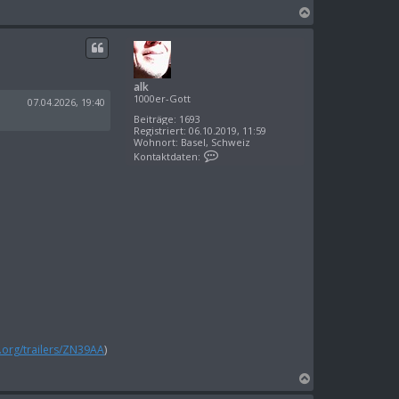
N
a
c
h
o
alk
b
1000er-Gott
e
07.04.2026, 19:40
n
Beiträge:
1693
Registriert:
06.10.2019, 11:59
Wohnort:
Basel, Schweiz
K
Kontaktdaten:
o
n
t
a
k
t
d
a
t
e
n
v
o
n
a
l
d.org/trailers/ZN39AA
)
k
N
a