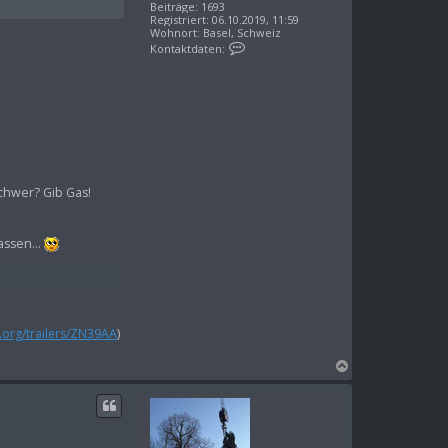
n
Beiträge:
1693
Registriert:
06.10.2019, 11:59
Wohnort:
Basel, Schweiz
K
Kontaktdaten:
o
n
t
a
k
t
d
a
t
e
n
chwer? Gib Gas!
v
o
n
a
assen...
l
k
d.org/trailers/ZN39AA
)
N
a
c
h
o