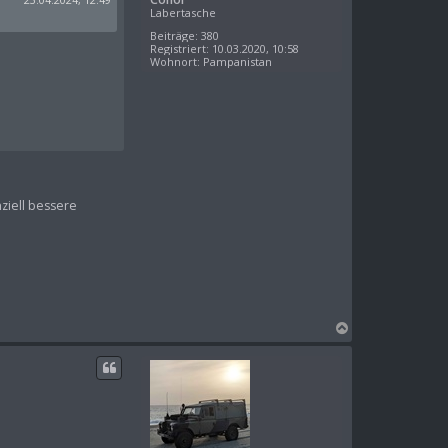
Labertasche
Beiträge:
380
Registriert:
10.03.2020, 10:58
Wohnort:
Pampanistan
ziell bessere
N
a
c
h
o
b
e
n