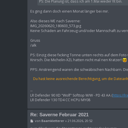
PS: Die Planung ist, dass ich am 1.Mai wieder fit bin.
a
g
Es ging dann doch einen Monat länger bei mir.
Also dieses WE nach Saverne:
IMG_20260620_180603_573.jpg
Keine Schäden an Fahrzeug und/oder Mannschaft zu ver
Gruss
/alk
PS: Einzig diese fxcking Tonne unten rechts auf dem Foto
Knirsch. Die Michelin-XZL hatten nicht mal nen Kratzer!
PPS: Anstrengend waren die schwäbischen Nachbarn. Die 
Du hast keine ausreichende Berechtigung, um die Dateian
--
LR Defender 90 XD "Wolf" Softtop W/W - PD 43 AA (
https://l
LR Defender 130 TD4 CC HCPU MY08
Re: Saverne Februar 2021
B
von
Baamkletterer
»
21.06.2026, 20:52
e
i