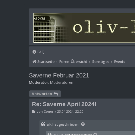
FAQ
Startseite
Foren-Übersicht
Sonstiges
Events
Saverne Februar 2021
Moderator:
Moderatoren
Antworten
Re: Saverne April 2024!
B
von
Conor
»
23.04.2024, 22:20
e
i
t
alk
hat geschrieben:
r
a
g
71KF36
hat geschrieben: