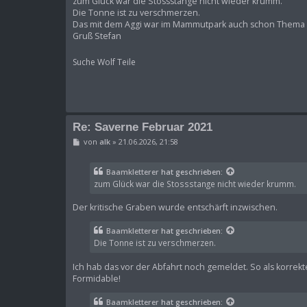
zum Glück war die Stossstange nicht wieder krumm.
t
Die Tonne ist zu verschmerzen.
r
Das mit dem Aggi war im Mammutpark auch schon Thema
a
Gruß Stefan
g
Suche Wolf Teile
Re: Saverne Februar 2021
B
von
alk
»
21.06.2026, 21:58
e
i
t
Baamkletterer
hat geschrieben:
r
zum Glück war die Stossstange nicht wieder krumm.
a
g
Der kritische Graben wurde entschärft inzwischen.
Baamkletterer
hat geschrieben:
Die Tonne ist zu verschmerzen.
Ich hab das vor der Abfahrt noch gemeldet. So als korrekt
Formidable!
Baamkletterer
hat geschrieben: