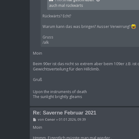
auch mal rückwärts
Rückwärts? Echt?
Warum kann das was bringen? Ausser Verwirrung?
Gruss
/alk
Moin
Beim 90er ist das nicht so extrem aber beim 109er z.B. i
Gewichtsverteilung für den Hillclimb.
Gruß
Upon the instruments of death
The sunlight brightly gleams
Re: Saverne Februar 2021
B
von
Conor
»
01.01.2026, 09:39
e
i
Moin
t
r
Hmmm. Eigentlich müsste man mal wieder..