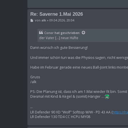
Re: Saverne 1.Mai 2026
B
von
alk
»
09.04.2026, 20:04
e
i
t
Conor
hat geschrieben:
r
der Vater [...] neue Hüfte
a
g
Dann wünsch ich gute Besserung!
Und immer schön tun was die Physios sagen, nicht wenig
Habe im Februar gerade eine neues Ball-Joint links mont
Gruss
/alk
PS: Die Planung ist, dass ich am 1.Mai wieder fit bin. Somit
Diesmal mit Kind & Kegel & (somit) Hänger ...
--
LR Defender 90 XD "Wolf" Softtop W/W - PD 43 AA (
https://l
LR Defender 130 TD4 CC HCPU MY08