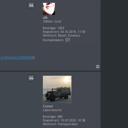
v
c
o
n
h
a
o
l
alk
b
k
1000er-Gott
e
n
Beiträge:
1693
Registriert:
06.10.2019, 11:59
Wohnort:
Basel, Schweiz
K
Kontaktdaten:
o
n
t
a
k
d.org/trailers/ZN39AA
)
t
d
N
a
a
t
e
c
n
h
v
o
o
n
b
a
e
l
n
k
Conor
Labertasche
Beiträge:
380
Registriert:
10.03.2020, 10:58
Wohnort:
Pampanistan