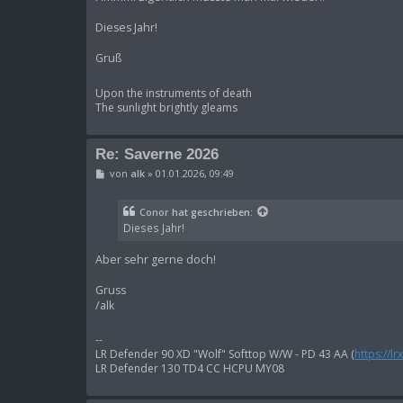
a
g
Dieses Jahr!
Gruß
Upon the instruments of death
The sunlight brightly gleams
Re: Saverne 2026
B
von
alk
»
01.01.2026, 09:49
e
i
t
Conor
hat geschrieben:
r
Dieses Jahr!
a
g
Aber sehr gerne doch!
Gruss
/alk
--
LR Defender 90 XD "Wolf" Softtop W/W - PD 43 AA (
https://l
LR Defender 130 TD4 CC HCPU MY08