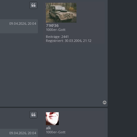
c
h
o
b
e
09.04.2026, 20:04
71KF36
n
1000er-Gott
Beiträge:
2441
Registriert:
30.03.2006, 21:12
N
a
c
h
o
alk
b
1000er-Gott
e
09.04.2026, 20:04