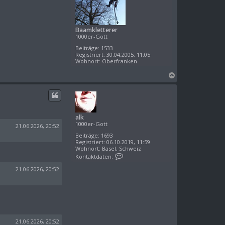
b
e
n
Baamkletterer
1000er-Gott
Beiträge:
1533
Registriert:
30.04.2005, 11:05
Wohnort:
Oberfranken
N
a
c
h
o
alk
b
1000er-Gott
e
21.06.2026, 20:52
n
Beiträge:
1693
Registriert:
06.10.2019, 11:59
Wohnort:
Basel, Schweiz
K
Kontaktdaten:
o
n
21.06.2026, 20:52
t
a
k
t
d
a
t
e
21.06.2026, 20:52