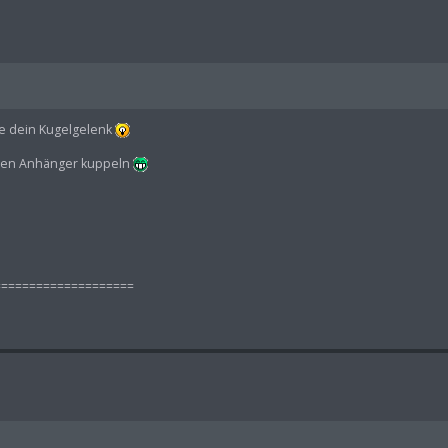
ie dein Kugelgelenk
inen Anhänger kuppeln
====================