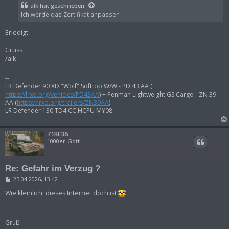
t
alk
hat geschrieben:
r
Ich werde das Zertifikat anpassen
a
g
Erledigt.
Gruss
/alk
--
LR Defender 90 XD "Wolf" Softtop W/W - PD 43 AA (
https://lrxd.org/vehicles/PD43AA
) + Penman Lightweight GS Cargo - ZN 39
AA (
https://lrxd.org/trailers/ZN39AA
)
LR Defender 130 TD4 CC HCPU MY08
71KF36
1000er-Gott
Re: Gefahr im Verzug ?
B
25.04.2026, 13:42
e
i
Wie kleinlich, dieses Internet doch ist
t
r
a
g
Gruß