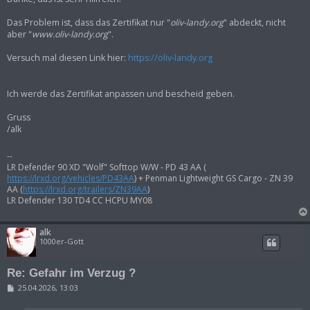
Das Problem ist, dass das Zertifikat nur "
oliv-landy.org
" abdeckt, nicht
aber "
www.oliv-landy.org
".
Versuch mal diesen Link hier:
https://oliv-landy.org
Ich werde das Zertifikat anpassen und bescheid geben.
Gruss
/alk
--
LR Defender 90 XD "Wolf" Softtop W/W - PD 43 AA (
https://lrxd.org/vehicles/PD43AA
) + Penman Lightweight GS Cargo - ZN 39
AA (
https://lrxd.org/trailers/ZN39AA
)
LR Defender 130 TD4 CC HCPU MY08
alk
1000er-Gott
Re: Gefahr im Verzug ?
B
25.04.2026, 13:03
e
i