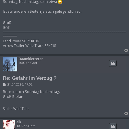
Sonntag, Nachmittag, so in etwa
Ist auf anderen Seiten ja auch gelegentlich so.
Gruß
Jens
=============================================================
=======
Land Rover 90 71KF36
Arrow Trailer Wide Track 86KC61
Baamkletterer
1000er-Gott
Re: Gefahr im Verzug ?
B
21.04.2026, 17:02
e
i
Bei mir auch Sonntag Nachmittag.
t
Gruß Stefan
r
a
g
Suche Wolf Teile
alk
1000er-Gott