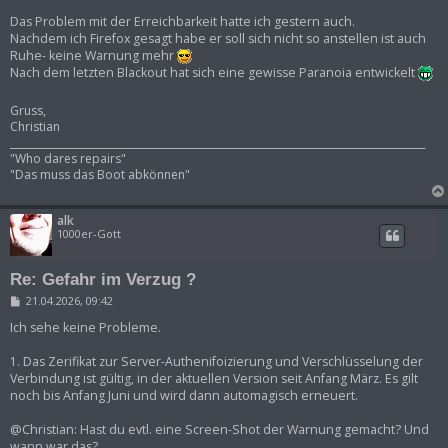
Das Problem mit der Erreichbarkeit hatte ich gestern auch.
Nachdem ich Firefox gesagt habe er soll sich nicht so anstellen ist auch
Ruhe- keine Warnung mehr
Nach dem letzten Blackout hat sich eine gewisse Paranoia entwickelt
Gruss,
Christian
___________________________________________________________________________________
"Who dares repairs"
"Das muss das Boot abkönnen"
alk
1000er-Gott
Re: Gefahr im Verzug ?
B
21.04.2026, 09:42
e
i
Ich sehe keine Probleme.
t
r
1. Das Zerifikat zur Server-Authenifoizierung und Verschlüsselung der
a
Verbindung ist gültig, in der aktuellen Version seit Anfang März. Es gilt
g
noch bis Anfang Juni und wird dann automagisch erneuert.
@Christian: Hast du evtl. eine Screen-Shot der Warnung gemacht? Und
wann war das?