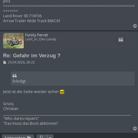
Jens
=============================================================
=======
Land Rover 90 71KF36
Arrow Trailer Wide Track 86KC61
Fursty Ferret
Lebt_in_Oliv-Landy
Re: Gefahr im Verzug ?
B
25.04.2026, 20:22
e
i
t
r
Erledigt.
a
g
Jetzt ist die Seite wieder sicher
Gruss,
Christian
___________________________________________________________________________________
"Who dares repairs"
"Das muss das Boot abkönnen"
Antworten