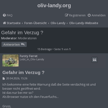
oliv-landy.org
FAQ
Registrieren
Anmelden
Startseite
Foren-Übersicht
Oliv-Landy
Oliv-Landy-Webseite
Gefahr im Verzug ?
Moderator:
Moderatoren
Antworten
15 Beiträge • Seite
1
von
1
Fursty Ferret
Lebt_in_Oliv-Landy
Gefahr im Verzug ?
B
20.04.2026, 15:26
e
i
Ich bekomme eine fette Warnung daß die Seite verdächtig ist und
t
besser nicht geöffnet wird.
r
Ist das nur bei mir so?
a
Als Browser nutze ich den Feuerfuchs...
g
Gruss,