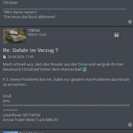
Christian
___________________________________________________________________________________
"Who dares repairs"
"Das muss das Boot abkönnen"
71KF36
1000er-Gott
Re: Gefahr im Verzug ?
B
20.04.2026, 17:45
e
i
Mach schnell aus, zieh den Router aus der Dose und vergrab ihn bei
t
Neumond 10 Fuß tief hinter dem Hühnerstall
r
a
P.S. Keine Probleme bei mir, hatte nur gestern mal Probleme das Forum
g
zu erreichen...
Gruß
Jens
=============================================================
=======
Land Rover 90 71KF36
Arrow Trailer Wide Track 86KC61