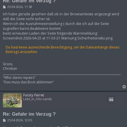
Re: Gefahr im Verzug ?
B
25.04.2026, 11:58
e
i
Ich habe gerade gesehen daß ob in der Browserleiste angezeigt wird
t
daß die Seite nicht sicher ist.
r
Wenn ich die Ausnahmeeinstellung ( durch die ich auf die Seite
a
zugreifen kann) deaktiviere kommt
g
beim erneuten Laden der Seite folgende Warnmeldung:
Screenshot 2026-04-25 at 11-53-21 Warnung Sicherheitsrisiko.png
Du hast keine ausreichende Berechtigung, um die Dateianhänge dieses
Beitrags anzusehen.
Gruss,
Christian
___________________________________________________________________________________
"Who dares repairs"
"Das muss das Boot abkönnen"
Fursty Ferret
Lebt_in_Oliv-Landy
Re: Gefahr im Verzug ?
B
25.04.2026, 12:05
e