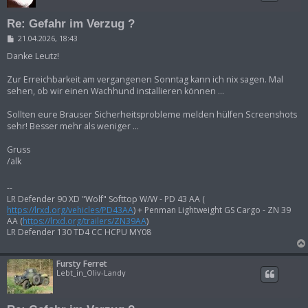
Re: Gefahr im Verzug ?
B
21.04.2026, 18:43
e
i
Danke Leutz!
t
r
Zur Erreichbarkeit am vergangenen Sonntag kann ich nix sagen. Mal
a
sehen, ob wir einen Wachhund installieren können ...
g
Sollten eure Brauser Sicherheitsprobleme melden hülfen Screenshots
sehr! Besser mehr als weniger ...
Gruss
/alk
--
LR Defender 90 XD "Wolf" Softtop W/W - PD 43 AA (
https://lrxd.org/vehicles/PD43AA
) + Penman Lightweight GS Cargo - ZN 39
AA (
https://lrxd.org/trailers/ZN39AA
)
LR Defender 130 TD4 CC HCPU MY08
Fursty Ferret
Lebt_in_Oliv-Landy