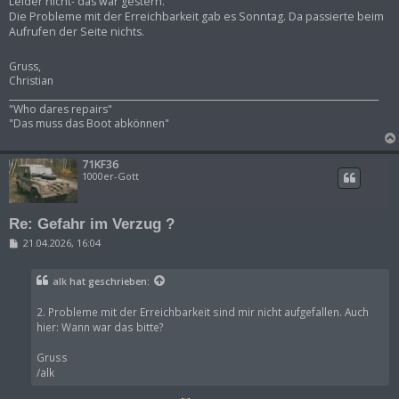
Leider nicht- das war gestern.
Die Probleme mit der Erreichbarkeit gab es Sonntag. Da passierte beim
Aufrufen der Seite nichts.
Gruss,
Christian
___________________________________________________________________________________
"Who dares repairs"
"Das muss das Boot abkönnen"
71KF36
1000er-Gott
Re: Gefahr im Verzug ?
B
21.04.2026, 16:04
e
i
t
alk
hat geschrieben:
r
a
g
2. Probleme mit der Erreichbarkeit sind mir nicht aufgefallen. Auch
hier: Wann war das bitte?
Gruss
/alk