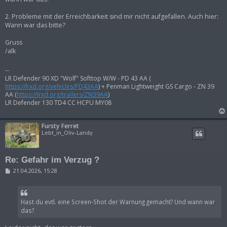
2. Probleme mit der Erreichbarkeit sind mir nicht aufgefallen. Auch hier:
Wann war das bitte?
Gruss
/alk
--
LR Defender 90 XD "Wolf" Softtop W/W - PD 43 AA (
https://lrxd.org/vehicles/PD43AA
) + Penman Lightweight GS Cargo - ZN 39
AA (
https://lrxd.org/trailers/ZN39AA
)
LR Defender 130 TD4 CC HCPU MY08
Fursty Ferret
Lebt_in_Oliv-Landy
Re: Gefahr im Verzug ?
B
21.04.2026, 15:28
e
i
t
r
Hast du evtl. eine Screen-Shot der Warnung gemacht? Und wann war
a
g
das?