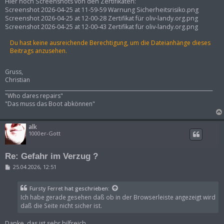
i
Hier noch Screenshots von den Zertifikaten:
t
Screenshot 2026-04-25 at 11-59-59 Warnung Sicherheitsrisiko.png
r
Screenshot 2026-04-25 at 12-00-28 Zertifikat für oliv-landy.org.png
a
Screenshot 2026-04-25 at 12-00-43 Zertifikat für oliv-landy.org.png
g
Du hast keine ausreichende Berechtigung, um die Dateianhänge dieses
Beitrags anzusehen.
Gruss,
Christian
___________________________________________________________________________________
"Who dares repairs"
"Das muss das Boot abkönnen"
alk
1000er-Gott
Re: Gefahr im Verzug ?
B
25.04.2026, 12:51
e
i
t
Fursty Ferret
hat geschrieben:
r
Ich habe gerade gesehen daß ob in der Browserleiste angezeigt wird
a
g
daß die Seite nicht sicher ist.
Danke, das ist sehr hilfreich.