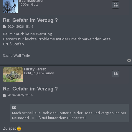
Baamkletterer
1000er-Gott
Re: Gefahr im Verzug ?
B
20.04.2026, 18:49
e
i
Bei mir auch keine Warnung.
t
Gestern nur leichte Probleme mit der Erreichbarkeit der Seite.
r
Gruß Stefan
a
g
Suche Wolf Teile
Fursty Ferret
Lebt_in_Oliv-Landy
Re: Gefahr im Verzug ?
B
20.04.2026, 21:08
e
i
t
r
Mach schnell aus, zieh den Router aus der Dose und vergrab ihn bei
a
g
Neumond 10 Fuß tief hinter dem Hühnerstall
Zu spät