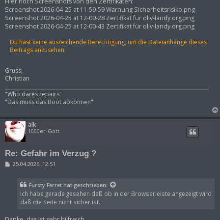
i
Hier noch Screenshots von den Zertifikaten:
t
Screenshot 2026-04-25 at 11-59-59 Warnung Sicherheitsrisiko.png
r
Screenshot 2026-04-25 at 12-00-28 Zertifikat für oliv-landy.org.png
a
Screenshot 2026-04-25 at 12-00-43 Zertifikat für oliv-landy.org.png
g
Du hast keine ausreichende Berechtigung, um die Dateianhänge dieses
Beitrags anzusehen.
Gruss,
Christian
___________________________________________________________________________________
"Who dares repairs"
"Das muss das Boot abkönnen"
alk
1000er-Gott
Re: Gefahr im Verzug ?
B
25.04.2026, 12:51
e
i
t
Fursty Ferret
hat geschrieben:
r
Ich habe gerade gesehen daß ob in der Browserleiste angezeigt wird
a
g
daß die Seite nicht sicher ist.
Danke, das ist sehr hilfreich.