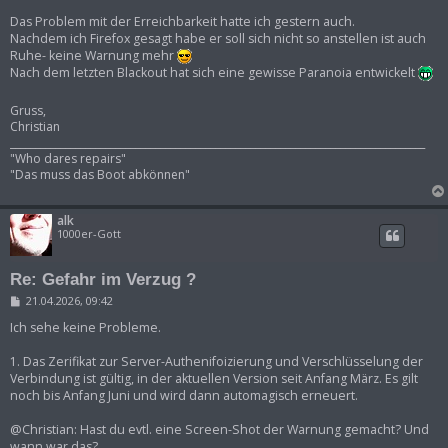
Das Problem mit der Erreichbarkeit hatte ich gestern auch.
Nachdem ich Firefox gesagt habe er soll sich nicht so anstellen ist auch
Ruhe- keine Warnung mehr
Nach dem letzten Blackout hat sich eine gewisse Paranoia entwickelt
Gruss,
Christian
___________________________________________________________________________________
"Who dares repairs"
"Das muss das Boot abkönnen"
alk
1000er-Gott
Re: Gefahr im Verzug ?
B
21.04.2026, 09:42
e
i
Ich sehe keine Probleme.
t
r
1. Das Zerifikat zur Server-Authenifoizierung und Verschlüsselung der
a
Verbindung ist gültig, in der aktuellen Version seit Anfang März. Es gilt
g
noch bis Anfang Juni und wird dann automagisch erneuert.
@Christian: Hast du evtl. eine Screen-Shot der Warnung gemacht? Und
wann war das?