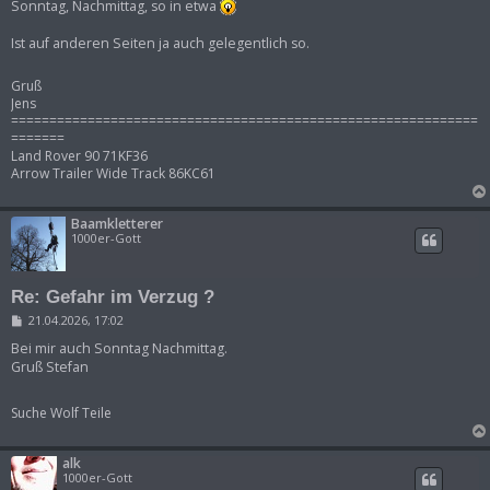
Sonntag, Nachmittag, so in etwa
Ist auf anderen Seiten ja auch gelegentlich so.
Gruß
Jens
=============================================================
=======
Land Rover 90 71KF36
Arrow Trailer Wide Track 86KC61
Baamkletterer
1000er-Gott
Re: Gefahr im Verzug ?
B
21.04.2026, 17:02
e
i
Bei mir auch Sonntag Nachmittag.
t
Gruß Stefan
r
a
g
Suche Wolf Teile
alk
1000er-Gott