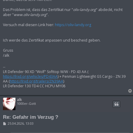
Das Problem ist, dass das Zertifikat nur "
oliv-landy.org
" abdeckt, nicht
aber "
www.oliv-landy.org
".
Versuch mal diesen Link hier:
https://oliv-landy.org
Ich werde das Zertifikat anpassen und bescheid geben.
Gruss
/alk
--
LR Defender 90 XD "Wolf" Softtop W/W - PD 43 AA (
https://lrxd.org/vehicles/PD43AA
) + Penman Lightweight GS Cargo - ZN 39
AA (
https://lrxd.org/trailers/ZN39AA
)
LR Defender 130 TD4 CC HCPU MY08
alk
1000er-Gott
Re: Gefahr im Verzug ?
B
25.04.2026, 13:03
e
i