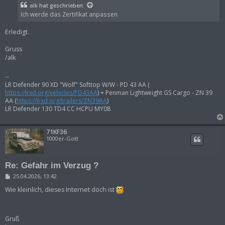
t
alk
hat geschrieben:
r
Ich werde das Zertifikat anpassen
a
g
Erledigt.
Gruss
/alk
--
LR Defender 90 XD "Wolf" Softtop W/W - PD 43 AA (
https://lrxd.org/vehicles/PD43AA
) + Penman Lightweight GS Cargo - ZN 39
AA (
https://lrxd.org/trailers/ZN39AA
)
LR Defender 130 TD4 CC HCPU MY08
71KF36
1000er-Gott
Re: Gefahr im Verzug ?
B
25.04.2026, 13:42
e
i
Wie kleinlich, dieses Internet doch ist
t
r
a
g
Gruß