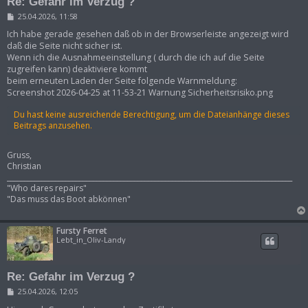
Re: Gefahr im Verzug ?
B
25.04.2026, 11:58
e
i
Ich habe gerade gesehen daß ob in der Browserleiste angezeigt wird
t
daß die Seite nicht sicher ist.
r
Wenn ich die Ausnahmeeinstellung ( durch die ich auf die Seite
a
zugreifen kann) deaktiviere kommt
g
beim erneuten Laden der Seite folgende Warnmeldung:
Screenshot 2026-04-25 at 11-53-21 Warnung Sicherheitsrisiko.png
Du hast keine ausreichende Berechtigung, um die Dateianhänge dieses
Beitrags anzusehen.
Gruss,
Christian
___________________________________________________________________________________
"Who dares repairs"
"Das muss das Boot abkönnen"
Fursty Ferret
Lebt_in_Oliv-Landy
Re: Gefahr im Verzug ?
B
25.04.2026, 12:05
e