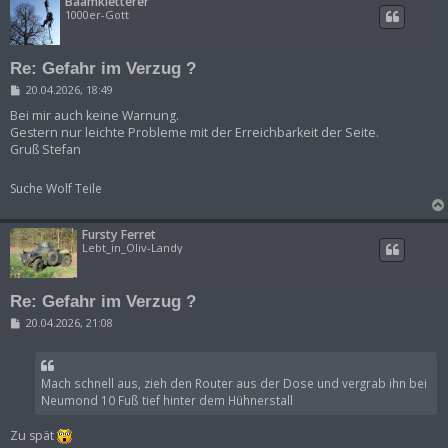
Baamkletterer
1000er-Gott
Re: Gefahr im Verzug ?
B
20.04.2026, 18:49
e
i
Bei mir auch keine Warnung.
t
Gestern nur leichte Probleme mit der Erreichbarkeit der Seite.
r
Gruß Stefan
a
g
Suche Wolf Teile
Fursty Ferret
Lebt_in_Oliv-Landy
Re: Gefahr im Verzug ?
B
20.04.2026, 21:08
e
i
t
r
Mach schnell aus, zieh den Router aus der Dose und vergrab ihn bei
a
g
Neumond 10 Fuß tief hinter dem Hühnerstall
Zu spät