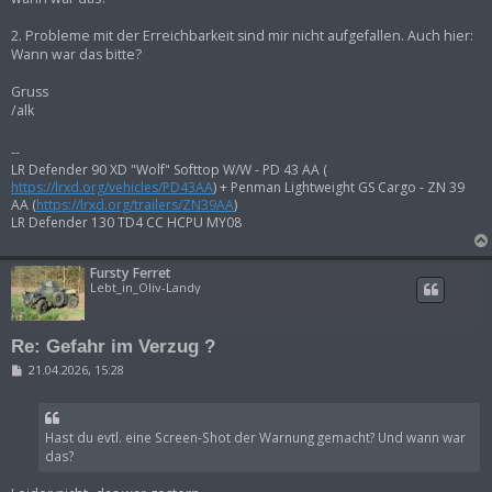
2. Probleme mit der Erreichbarkeit sind mir nicht aufgefallen. Auch hier:
Wann war das bitte?
Gruss
/alk
--
LR Defender 90 XD "Wolf" Softtop W/W - PD 43 AA (
https://lrxd.org/vehicles/PD43AA
) + Penman Lightweight GS Cargo - ZN 39
AA (
https://lrxd.org/trailers/ZN39AA
)
LR Defender 130 TD4 CC HCPU MY08
Fursty Ferret
Lebt_in_Oliv-Landy
Re: Gefahr im Verzug ?
B
21.04.2026, 15:28
e
i
t
r
Hast du evtl. eine Screen-Shot der Warnung gemacht? Und wann war
a
g
das?