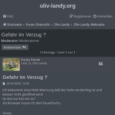
oliv-landy.org
FAQ
Registrieren
Anmelden
Startseite
Foren-Übersicht
Oliv-Landy
Oliv-Landy-Webseite
Gefahr im Verzug ?
Moderator:
Moderatoren
Antworten
15 Beiträge • Seite
1
von
1
Fursty Ferret
Lebt_in_Oliv-Landy
Gefahr im Verzug ?
B
20.04.2026, 15:26
e
i
Ich bekomme eine fette Warnung daß die Seite verdächtig ist und
t
besser nicht geöffnet wird.
r
Ist das nur bei mir so?
a
Als Browser nutze ich den Feuerfuchs...
g
Gruss,