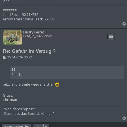
Jens
=============================================================
=======
Land Rover 90 71KF36
Arrow Trailer Wide Track 86KC61
Fursty Ferret
Lebt_in_Oliv-Landy
Re: Gefahr im Verzug ?
B
25.04.2026, 20:22
e
i
t
r
Erledigt.
a
g
Jetzt ist die Seite wieder sicher
Gruss,
Christian
___________________________________________________________________________________
"Who dares repairs"
"Das muss das Boot abkönnen"
Antworten