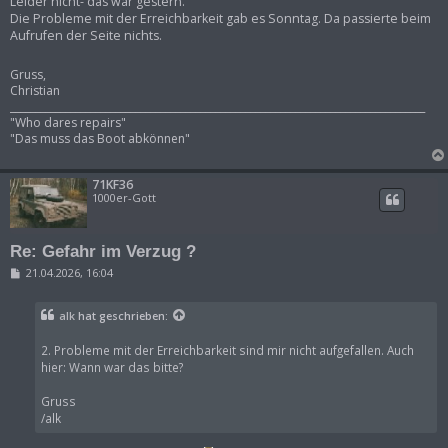
Leider nicht- das war gestern.
Die Probleme mit der Erreichbarkeit gab es Sonntag. Da passierte beim
Aufrufen der Seite nichts.
Gruss,
Christian
___________________________________________________________________________________
"Who dares repairs"
"Das muss das Boot abkönnen"
71KF36
1000er-Gott
Re: Gefahr im Verzug ?
B
21.04.2026, 16:04
e
i
t
alk
hat geschrieben:
r
a
g
2. Probleme mit der Erreichbarkeit sind mir nicht aufgefallen. Auch
hier: Wann war das bitte?
Gruss
/alk