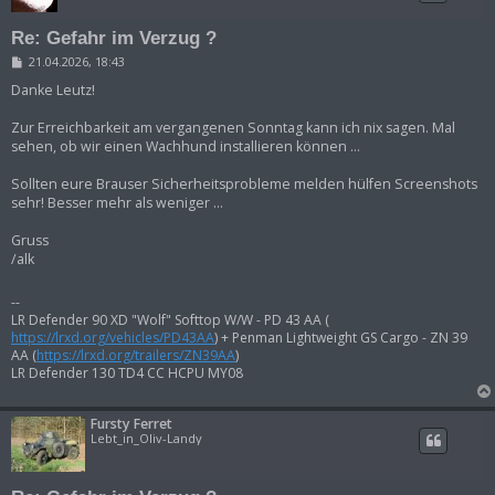
Re: Gefahr im Verzug ?
B
21.04.2026, 18:43
e
i
Danke Leutz!
t
r
Zur Erreichbarkeit am vergangenen Sonntag kann ich nix sagen. Mal
a
sehen, ob wir einen Wachhund installieren können ...
g
Sollten eure Brauser Sicherheitsprobleme melden hülfen Screenshots
sehr! Besser mehr als weniger ...
Gruss
/alk
--
LR Defender 90 XD "Wolf" Softtop W/W - PD 43 AA (
https://lrxd.org/vehicles/PD43AA
) + Penman Lightweight GS Cargo - ZN 39
AA (
https://lrxd.org/trailers/ZN39AA
)
LR Defender 130 TD4 CC HCPU MY08
Fursty Ferret
Lebt_in_Oliv-Landy