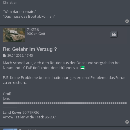
Christian
___________________________________________________________________________________
"Who dares repairs"
"Das muss das Boot abkönnen"
71KF36
1000er-Gott
Re: Gefahr im Verzug ?
B
20.04.2026, 17:45
e
i
Mach schnell aus, zieh den Router aus der Dose und vergrab ihn bei
t
Neumond 10 Fuß tief hinter dem Hühnerstall
r
a
P.S. Keine Probleme bei mir, hatte nur gestern mal Probleme das Forum
g
zu erreichen...
Gruß
Jens
=============================================================
=======
Land Rover 90 71KF36
Arrow Trailer Wide Track 86KC61