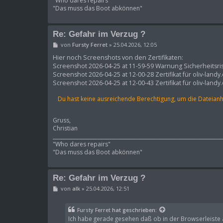
"Who dares repairs"
"Das muss das Boot abkönnen"
Re: Gefahr im Verzug ?
B
von
Fursty Ferret
»
25.04.2026, 12:05
e
i
Hier noch Screenshots von den Zertifikaten:
t
Screenshot 2026-04-25 at 11-59-59 Warnung Sicherheitsri
r
Screenshot 2026-04-25 at 12-00-28 Zertifikat für oliv-landy
a
Screenshot 2026-04-25 at 12-00-43 Zertifikat für oliv-landy
g
Du hast keine ausreichende Berechtigung, um die Dateian
Gruss,
Christian
____________________________________________________________________
"Who dares repairs"
"Das muss das Boot abkönnen"
Re: Gefahr im Verzug ?
B
von
alk
»
25.04.2026, 12:51
e
i
t
Fursty Ferret
hat geschrieben:
r
Ich habe gerade gesehen daß ob in der Browserleiste an
a