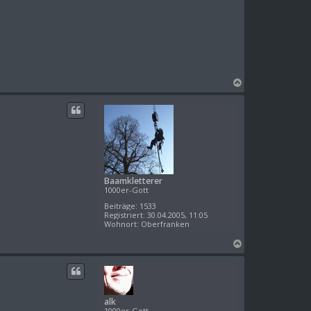
N
a
c
h
o
b
e
n
Baamkletterer
1000er-Gott
Beiträge:
1533
Registriert:
30.04.2005, 11:05
Wohnort:
Oberfranken
N
a
c
h
o
alk
b
1000er-Gott