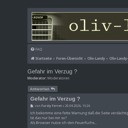
FAQ
Startseite
Foren-Übersicht
Oliv-Landy
Oliv-Landy
Gefahr im Verzug ?
Moderator:
Moderatoren
Antworten
Gefahr im Verzug ?
B
von
Fursty Ferret
»
20.04.2026, 15:26
e
i
Ich bekomme eine fette Warnung daß die Seite verdächtig 
t
Ist das nur bei mir so?
r
Als Browser nutze ich den Feuerfuchs...
a
g