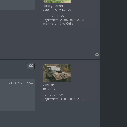
e
Fursty Ferret
n
Lebt_in_Oliv-Landy
Beiträge:
8975
Registriert:
29.06.2005, 22:58
Wohnort:
nähe Celle
N
a
c
h
o
b
e
21.04.2026, 09:42
71KF36
n
1000er-Gott
Beiträge:
2441
Registriert:
30.03.2006, 21:12