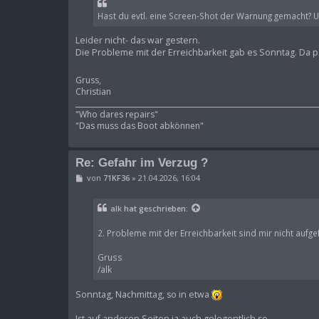
r
Hast du evtl. eine Screen-Shot der Warnung gemacht? 
a
g
Leider nicht- das war gestern.
Die Probleme mit der Erreichbarkeit gab es Sonntag. Da pa
Gruss,
Christian
____________________________________________________________________
"Who dares repairs"
"Das muss das Boot abkönnen"
Re: Gefahr im Verzug ?
B
von
71KF36
»
21.04.2026, 16:04
e
i
t
alk
hat geschrieben:
r
a
g
2. Probleme mit der Erreichbarkeit sind mir nicht aufge
Gruss
/alk
Sonntag, Nachmittag, so in etwa
Ist auf anderen Seiten ja auch gelegentlich so.