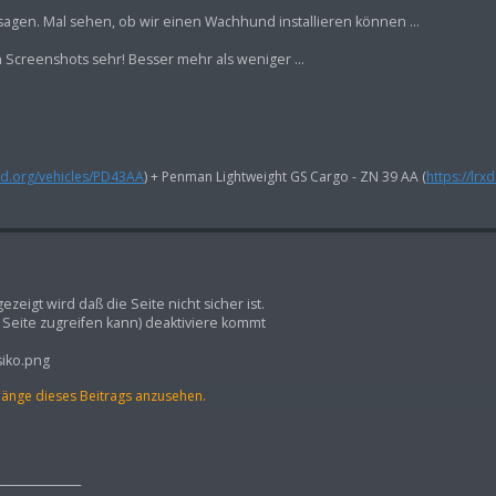
sagen. Mal sehen, ob wir einen Wachhund installieren können ...
Screenshots sehr! Besser mehr als weniger ...
rxd.org/vehicles/PD43AA
) + Penman Lightweight GS Cargo - ZN 39 AA (
https://lrx
eigt wird daß die Seite nicht sicher ist.
 Seite zugreifen kann) deaktiviere kommt
siko.png
hänge dieses Beitrags anzusehen.
_______________