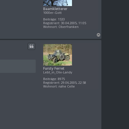
n
Baamkletterer
1000er-Gott
Beiträge:
1533
Registriert:
30.04.2005, 11:05
Wohnort:
Oberfranken
N
a
c
h
o
b
e
Fursty Ferret
n
Lebt_in_Oliv-Landy
Beiträge:
8975
Registriert:
29.06.2005, 22:58
Wohnort:
nähe Celle