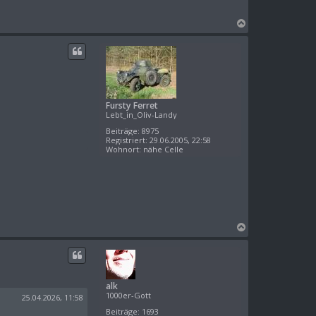
N
a
c
h
o
b
e
Fursty Ferret
n
Lebt_in_Oliv-Landy
Beiträge:
8975
Registriert:
29.06.2005, 22:58
Wohnort:
nähe Celle
N
a
c
h
o
alk
b
1000er-Gott
e
25.04.2026, 11:58
n
Beiträge:
1693