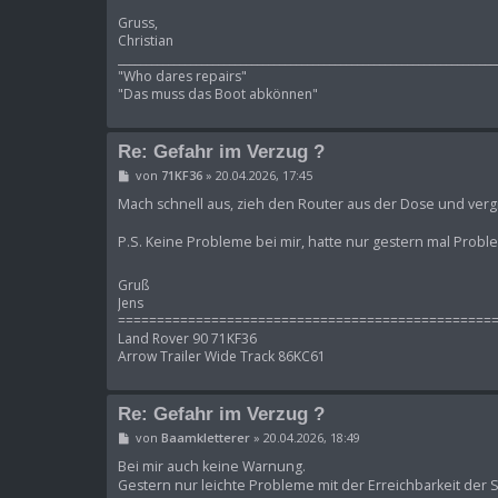
Gruss,
Christian
____________________________________________________________________
"Who dares repairs"
"Das muss das Boot abkönnen"
Re: Gefahr im Verzug ?
B
von
71KF36
»
20.04.2026, 17:45
e
i
Mach schnell aus, zieh den Router aus der Dose und verg
t
r
P.S. Keine Probleme bei mir, hatte nur gestern mal Probl
a
g
Gruß
Jens
================================================
Land Rover 90 71KF36
Arrow Trailer Wide Track 86KC61
Re: Gefahr im Verzug ?
B
von
Baamkletterer
»
20.04.2026, 18:49
e
i
Bei mir auch keine Warnung.
t
Gestern nur leichte Probleme mit der Erreichbarkeit der S
r