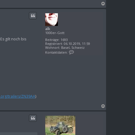
N
a
c
h
o
alk
b
1000er-Gott
e
Es gilt noch bis
n
Beiträge:
1693
Registriert:
06.10.2019, 11:59
Wohnort:
Basel, Schweiz
K
Kontaktdaten:
o
n
t
a
k
t
d
a
t
e
n
d.org/trailers/ZN39AA
)
v
o
n
N
a
a
l
c
k
h
o
b