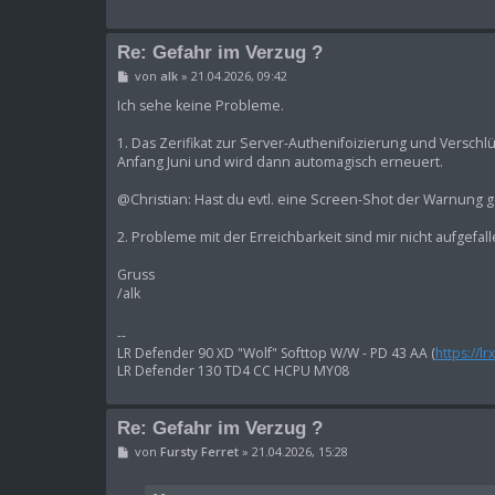
Re: Gefahr im Verzug ?
B
von
alk
»
21.04.2026, 09:42
e
i
Ich sehe keine Probleme.
t
r
1. Das Zerifikat zur Server-Authenifoizierung und Verschlüs
a
Anfang Juni und wird dann automagisch erneuert.
g
@Christian: Hast du evtl. eine Screen-Shot der Warnung
2. Probleme mit der Erreichbarkeit sind mir nicht aufgefal
Gruss
/alk
--
LR Defender 90 XD "Wolf" Softtop W/W - PD 43 AA (
https://l
LR Defender 130 TD4 CC HCPU MY08
Re: Gefahr im Verzug ?
B
von
Fursty Ferret
»
21.04.2026, 15:28
e
i
t