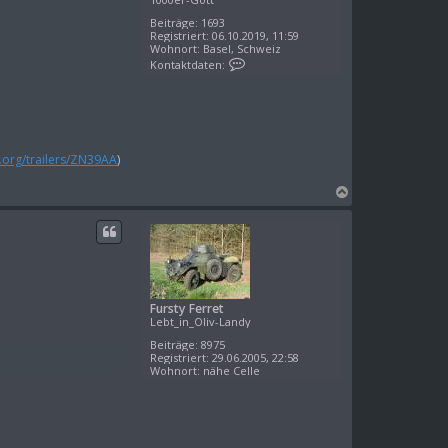
e
n
Beiträge:
1693
Registriert:
06.10.2019, 11:59
Wohnort:
Basel, Schweiz
K
Kontaktdaten:
o
n
t
a
k
t
d
d.org/trailers/ZN39AA
)
a
t
e
N
n
a
v
c
o
n
h
a
o
l
b
k
e
Fursty Ferret
n
Lebt_in_Oliv-Landy
Beiträge:
8975
Registriert:
29.06.2005, 22:58
Wohnort:
nähe Celle