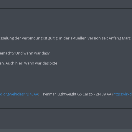
selung der Verbindung ist gültig, in der aktuellen Version seit Anfang März. 
 gemacht? Und wann war das?
len. Auch hier: Wann war das bitte?
rxd.org/vehicles/PD43AA
) + Penman Lightweight GS Cargo - ZN 39 AA (
https://lrx