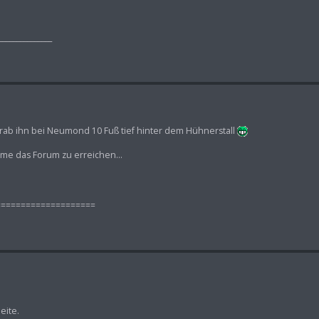
_______________
rab ihn bei Neumond 10 Fuß tief hinter dem Hühnerstall
eme das Forum zu erreichen...
====================
eite.