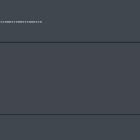
====================