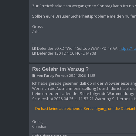
r
Zur Erreichbarkeit am vergangenen Sonntag kann ich nix 
a
g
Sollten eure Brauser Sicherheitsprobleme melden hülfen 
Gruss
/alk
--
LR Defender 90 XD "Wolf" Softtop W/W - PD 43 AA (
https://l
LR Defender 130 TD4 CC HCPU MY08
Re: Gefahr im Verzug ?
B
von
Fursty Ferret
»
25.04.2026, 11:58
e
i
Ich habe gerade gesehen daß ob in der Browserleiste angez
t
Wenn ich die Ausnahmeeinstellung ( durch die ich auf die
r
beim erneuten Laden der Seite folgende Warnmeldung:
a
Screenshot 2026-04-25 at 11-53-21 Warnung Sicherheitsri
g
Du hast keine ausreichende Berechtigung, um die Dateian
Gruss,
Christian
____________________________________________________________________