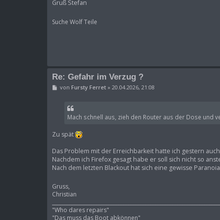
Gruß Stefan
a
g
Suche Wolf Teile
Re: Gefahr im Verzug ?
B
von
Fursty Ferret
»
20.04.2026, 21:08
e
i
t
r
Mach schnell aus, zieh den Router aus der Dose und v
a
g
Zu spät
Das Problem mit der Erreichbarkeit hatte ich gestern auch
Nachdem ich Firefox gesagt habe er soll sich nicht so an
Nach dem letzten Blackout hat sich eine gewisse Paranoia
Gruss,
Christian
____________________________________________________________________
"Who dares repairs"
"Das muss das Boot abkönnen"