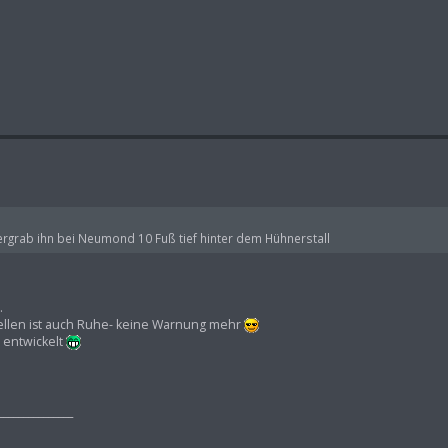
ergrab ihn bei Neumond 10 Fuß tief hinter dem Hühnerstall
.
stellen ist auch Ruhe- keine Warnung mehr
 entwickelt
_______________