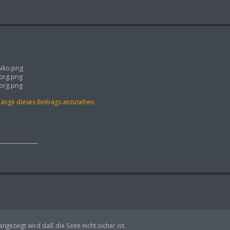
siko.png
.org.png
.org.png
hänge dieses Beitrags anzusehen.
_______________
gezeigt wird daß die Seite nicht sicher ist.