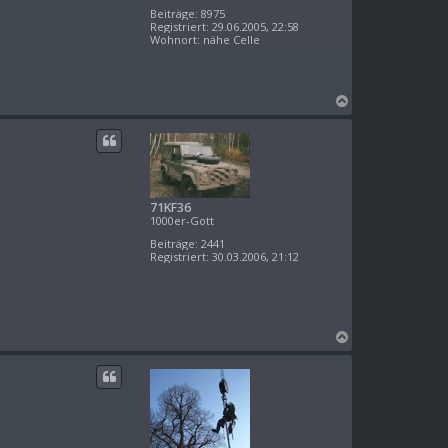
Beiträge:
8975
Registriert:
29.06.2005, 22:58
Wohnort:
nähe Celle
N
a
c
h
o
b
e
71KF36
n
1000er-Gott
Beiträge:
2441
Registriert:
30.03.2006, 21:12
N
a
c
h
o
b
e