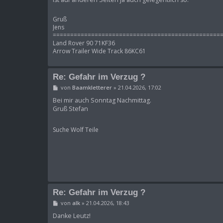
Gruß
Jens
================================================
Land Rover 90 71KF36
Arrow Trailer Wide Track 86KC61
Re: Gefahr im Verzug ?
B
von
Baamkletterer
»
21.04.2026, 17:02
e
i
Bei mir auch Sonntag Nachmittag.
t
Gruß Stefan
r
a
g
Suche Wolf Teile
Re: Gefahr im Verzug ?
B
von
alk
»
21.04.2026, 18:43
e
i
Danke Leutz!
t