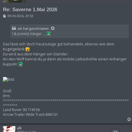
Re: Saverne 1.Mai 2026
B
09.04.2026, 20:53
e
i
t
alk
hat geschrieben:
r
l & (somit) Hänger ...
a
g
Das lässt sich doch heutzutage gut behandeln, ebenso wie dein
Kugelgelenk
Da wird aus dem Hänger ein Ständer.
An den Wolf kannst du ja dann als mobile Liebeshöhle einen Anhänger
kuppeln
Gruß
Jens
=============================================================
=======
Land Rover 90 71KF36
Arrow Trailer Wide Track 86KC61
alk
1000er-Gott