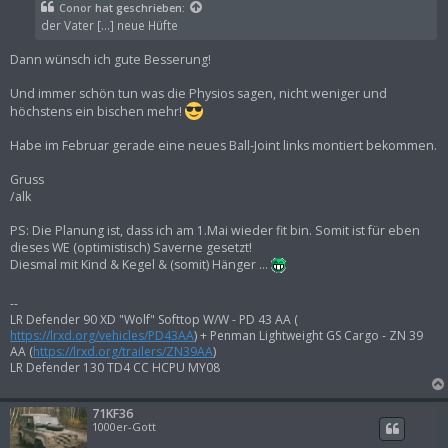
t
Conor
hat geschrieben:
r
der Vater [...] neue Hüfte
a
g
Dann wünsch ich gute Besserung!
Und immer schön tun was die Physios sagen, nicht weniger und
höchstens ein bischen mehr!
Habe im Februar gerade eine neues Ball-Joint links montiert bekommen.
Gruss
/alk
PS: Die Planung ist, dass ich am 1.Mai wieder fit bin. Somit ist für eben
dieses WE (optimistisch) Saverne gesetzt!
Diesmal mit Kind & Kegel & (somit) Hänger ...
--
LR Defender 90 XD "Wolf" Softtop W/W - PD 43 AA (
https://lrxd.org/vehicles/PD43AA
) + Penman Lightweight GS Cargo - ZN 39
AA (
https://lrxd.org/trailers/ZN39AA
)
LR Defender 130 TD4 CC HCPU MY08
71KF36
1000er-Gott