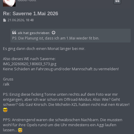
Re: Saverne 1.Mai 2026
B
21.06.2026, 18:48
e
i
t
alk
hat geschrieben:
r
PS: Die Planung ist, dass ich am 1.Mai wieder fit bin.
a
g
Es ging dann doch einen Monat länger bei mir.
Also dieses WE nach Saverne:
IMG_20260620_180603_573.jpg
Keine Schäden an Fahrzeug und/oder Mannschaft zu vermelden!
Gruss
/alk
PS: Einzig diese fxcking Tonne unten rechts auf dem Foto war mir
entgangen, aber ich war schon im Offroad-Modus. Also: Wie? Geht
schwer? Gib Gas! Knirsch. Die Michelin-XZL hatten nicht mal nen Kratzer!
PPS: Anstrengend waren die schwäbischen Nachbarn. Die mussten
wohl für ihre Opels rund um die Uhr mindestens ein Aggi laufen
lassen...