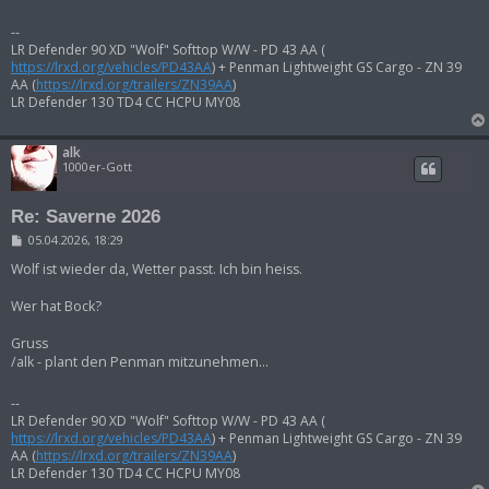
--
LR Defender 90 XD "Wolf" Softtop W/W - PD 43 AA (
https://lrxd.org/vehicles/PD43AA
) + Penman Lightweight GS Cargo - ZN 39
AA (
https://lrxd.org/trailers/ZN39AA
)
LR Defender 130 TD4 CC HCPU MY08
alk
1000er-Gott
Re: Saverne 2026
B
05.04.2026, 18:29
e
i
Wolf ist wieder da, Wetter passt. Ich bin heiss.
t
r
Wer hat Bock?
a
g
Gruss
/alk - plant den Penman mitzunehmen...
--
LR Defender 90 XD "Wolf" Softtop W/W - PD 43 AA (
https://lrxd.org/vehicles/PD43AA
) + Penman Lightweight GS Cargo - ZN 39
AA (
https://lrxd.org/trailers/ZN39AA
)
LR Defender 130 TD4 CC HCPU MY08