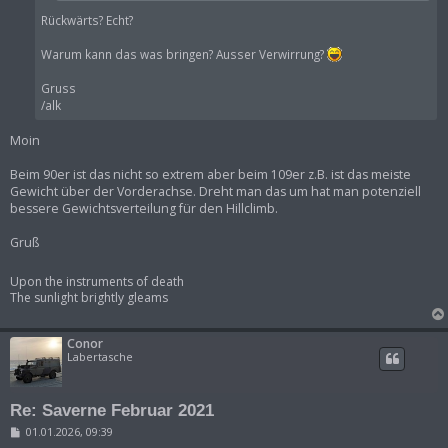
Rückwärts? Echt?
Warum kann das was bringen? Ausser Verwirrung?
Gruss
/alk
Moin
Beim 90er ist das nicht so extrem aber beim 109er z.B. ist das meiste
Gewicht über der Vorderachse. Dreht man das um hat man potenziell
bessere Gewichtsverteilung für den Hillclimb.
Gruß
Upon the instruments of death
The sunlight brightly gleams
Conor
Labertasche
Re: Saverne Februar 2021
B
01.01.2026, 09:39
e