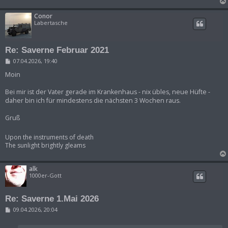
Conor
Labertasche
Re: Saverne Februar 2021
B
07.04.2026, 19:40
e
i
Moin
t
r
Bei mir ist der Vater gerade im Krankenhaus - nix übles, neue Hüfte -
a
daher bin ich für mindestens die nächsten 3 Wochen raus.
g
Gruß
Upon the instruments of death
The sunlight brightly gleams
alk
1000er-Gott
Re: Saverne 1.Mai 2026
B
09.04.2026, 20:04
e
i