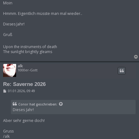
i
Moin
t
r
Hmmm. Eigentlich müsste man mal wieder..
a
g
Dieses Jahr!
Gruß
Upon the instruments of death
The sunlight brightly gleams
alk
1000er-Gott
Re: Saverne 2026
B
01.01.2026, 09:49
e
i
t
Conor
hat geschrieben:
r
Dieses Jahr!
a
g
Aber sehr gerne doch!
Gruss
/alk