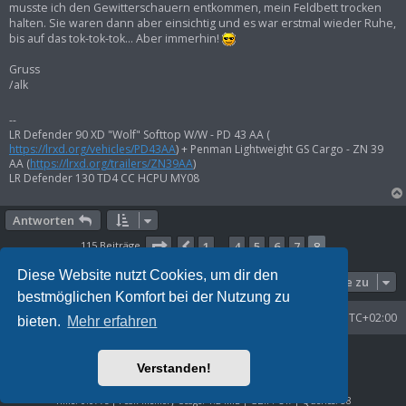
musste ich den Gewitterschauern entkommen, mein Feldbett trocken
halten. Sie waren dann aber einsichtig und es war erstmal wieder Ruhe,
bis auf das tok-tok-tok... Aber immerhin!
Gruss
/alk
--
LR Defender 90 XD "Wolf" Softtop W/W - PD 43 AA (
https://lrxd.org/vehicles/PD43AA
) + Penman Lightweight GS Cargo - ZN 39
AA (
https://lrxd.org/trailers/ZN39AA
)
LR Defender 130 TD4 CC HCPU MY08
Antworten
Seite
8
von
8
115 Beiträge
1
4
5
6
7
8
Vorherige
…
Diese Website nutzt Cookies, um dir den
Gehe zu
bestmöglichen Komfort bei der Nutzung zu
Startseite
Foren-Übersicht
Alle Zeiten sind
UTC+02:00
bieten.
Mehr erfahren
Powered by
phpBB
® Forum Software © phpBB Limited
Verstanden!
Deutsche Übersetzung durch
phpBB.de
Datenschutz
|
Nutzungsbedingungen
Time: 0.077s
| Peak Memory Usage: 1.2 MiB | GZIP: Off |
Queries: 58