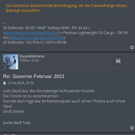
Du hast keine ausreichende Berechtigung, um die Dateianhänge dieses
Beitrags anzusehen.
--
LR Defender 90 XD "Wolf" Softtop W/W - PD 43 AA (
https://lrxd.org/vehicles/PD43AA
) + Penman Lightweight GS Cargo - ZN 39
AA (
https://lrxd.org/trailers/ZN39AA
)
LR Defender 130 TD4 CC HCPU MY08
Baamkletterer
1000er-Gott
Re: Saverne Februar 2021
B
21.06.2026, 20:52
e
i
zum Glück war die Stossstange nicht wieder krumm.
t
Die Tonne ist zu verschmerzen.
r
Das mit dem Aggi war im Mammutpark auch schon Thema auch ohne
a
Opel.
g
Gruß Stefan
Suche Wolf Teile