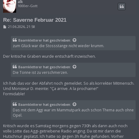
alk
1000er-Gott
Re: Saverne Februar 2021
B
21.06.2026, 21:58
e
i
t
Baamkletterer
hat geschrieben:
r
zum Glück war die Stossstange nicht wieder krumm.
a
g
Der kritische Graben wurde entschärft inzwischen.
Baamkletterer
hat geschrieben:
Die Tonne ist zu verschmerzen.
Ich hab das vor der Abfahrt noch gemeldet. So als korrekter Mitmensch.
Und Monsieur D. meinte: "Ça arrive. A la prochaine!"
Formidable!
Baamkletterer
hat geschrieben:
Das mit dem Aggi war im Mammutpark auch schon Thema auch ohne
Opel.
Kritisch wurde es Samstag morgens gegen 730h als dann auch noch
volle Lotte das Aggi-getriebene Radio anging. Da ist mir dann die
Hutschnur geplatzt. Ich hatte so gegen 3h Ruhe gefunden. Vorher