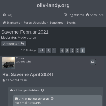
oliv-landy.org
FAQ
Registrieren
Anmelden
Startseite
Foren-Übersicht
Sonstiges
Events
Saverne Februar 2021
Moderator:
Moderatoren
Antworten
Seite
8
von
8
115 Beiträge
1
4
5
6
7
8
Vorherige
…
Conor
Labertasche
Re: Saverne April 2024!
B
23.04.2024, 22:20
e
i
t
alk
hat geschrieben:
r
a
g
71KF36
hat geschrieben:
auch mal rückwärts