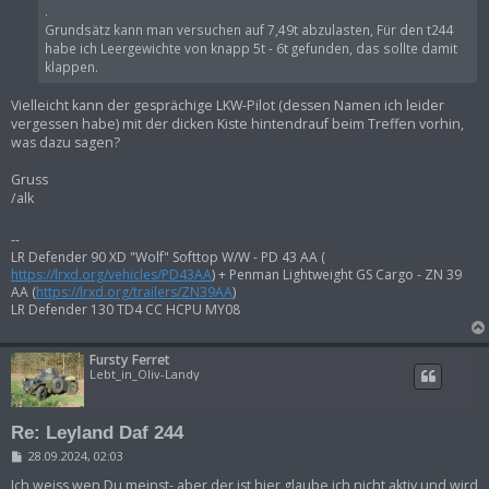
r
.
a
g
Grundsätz kann man versuchen auf 7,49t abzulasten, Für den t244
habe ich Leergewichte von knapp 5t - 6t gefunden, das sollte damit
klappen.
Vielleicht kann der gesprächige LKW-Pilot (dessen Namen ich leider
vergessen habe) mit der dicken Kiste hintendrauf beim Treffen vorhin,
was dazu sagen?
Gruss
/alk
--
LR Defender 90 XD "Wolf" Softtop W/W - PD 43 AA (
https://lrxd.org/vehicles/PD43AA
) + Penman Lightweight GS Cargo - ZN 39
AA (
https://lrxd.org/trailers/ZN39AA
)
LR Defender 130 TD4 CC HCPU MY08
Fursty Ferret
Lebt_in_Oliv-Landy
Re: Leyland Daf 244
B
28.09.2024, 02:03
e
i
Ich weiss wen Du meinst- aber der ist hier glaube ich nicht aktiv und wird