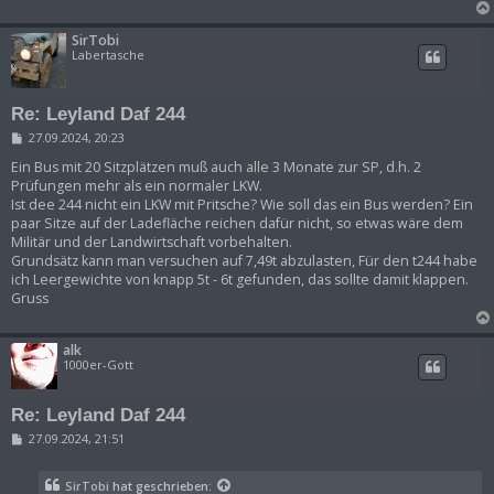
SirTobi
Labertasche
Re: Leyland Daf 244
B
27.09.2024, 20:23
e
i
Ein Bus mit 20 Sitzplätzen muß auch alle 3 Monate zur SP, d.h. 2
t
Prüfungen mehr als ein normaler LKW.
r
Ist dee 244 nicht ein LKW mit Pritsche? Wie soll das ein Bus werden? Ein
a
paar Sitze auf der Ladefläche reichen dafür nicht, so etwas wäre dem
g
Militär und der Landwirtschaft vorbehalten.
Grundsätz kann man versuchen auf 7,49t abzulasten, Für den t244 habe
ich Leergewichte von knapp 5t - 6t gefunden, das sollte damit klappen.
Gruss
alk
1000er-Gott
Re: Leyland Daf 244
B
27.09.2024, 21:51
e
i
t
SirTobi
hat geschrieben: