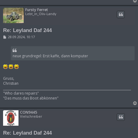
Fursty Ferret
Lebt_in_Oliv-Landy
Re: Leyland Daf 244
B
28.09.2024, 10:17
e
i
t
r
neue grundregel: Erst kaffe, dann komputer
a
g
Gruss,
Christian
___________________________________________________________________________________
"Who dares repairs"
"Das muss das Boot abkönnen"
CON9445
Vielschreiber
Re: Leyland Daf 244