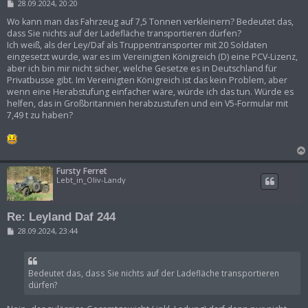
B
28.09.2024, 20:20
e
i
Wo kann man das Fahrzeug auf 7,5 Tonnen verkleinern? Bedeutet das,
t
dass Sie nichts auf der Ladefläche transportieren dürfen?
r
Ich weiß, als der Ley/Daf als Truppentransporter mit 20 Soldaten
a
eingesetzt wurde, war es im Vereinigten Königreich (D) eine PCV-Lizenz,
g
aber ich bin mir nicht sicher, welche Gesetze es in Deutschland für
Privatbusse gibt. Im Vereinigten Königreich ist das kein Problem, aber
wenn eine Herabstufung einfacher wäre, würde ich das tun. Würde es
helfen, das in Großbritannien herabzustufen und ein V5-Formular mit
7,49 t zu haben?
Fursty Ferret
Lebt_in_Oliv-Landy
Re: Leyland Daf 244
B
28.09.2024, 23:44
e
i
t
r
Bedeutet das, dass Sie nichts auf der Ladefläche transportieren
a
g
dürfen?