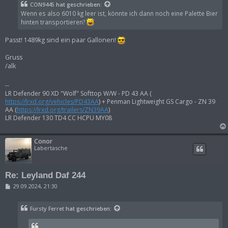
t
CON9445
hat geschrieben:
r
Wenn es also 6010 kg leer ist, könnte ich dann noch eine Palette Bier
a
g
hinten transportieren?
Passt! 1489kg sind ein paar Gallonen!
Gruss
/alk
--
LR Defender 90 XD "Wolf" Softtop W/W - PD 43 AA (
https://lrxd.org/vehicles/PD43AA
) + Penman Lightweight GS Cargo - ZN 39
AA (
https://lrxd.org/trailers/ZN39AA
)
LR Defender 130 TD4 CC HCPU MY08
Conor
Labertasche
Re: Leyland Daf 244
B
29.09.2024, 21:30
e
i
t
Fursty Ferret
hat geschrieben:
r
a
g