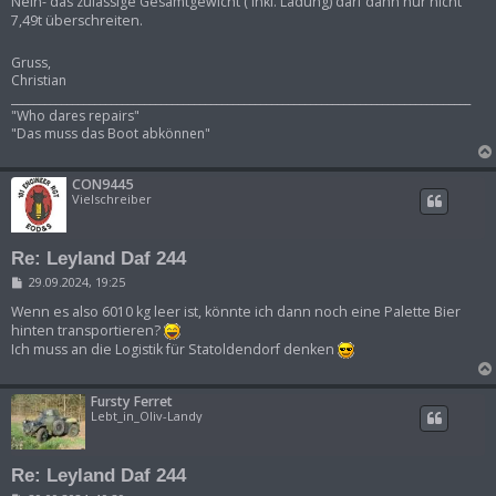
Nein- das zulässige Gesamtgewicht ( inkl. Ladung) darf dann nur nicht
7,49t überschreiten.
Gruss,
Christian
___________________________________________________________________________________
"Who dares repairs"
"Das muss das Boot abkönnen"
CON9445
Vielschreiber
Re: Leyland Daf 244
B
29.09.2024, 19:25
e
i
Wenn es also 6010 kg leer ist, könnte ich dann noch eine Palette Bier
t
hinten transportieren?
r
Ich muss an die Logistik für Statoldendorf denken
a
g
Fursty Ferret
Lebt_in_Oliv-Landy
Re: Leyland Daf 244