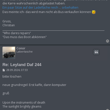
t
die Karre wahrscheinlich abgelastet haben.
r
Ein paar Sitze auf der Ladefläche reich ... orbehalten
a
g
Das meinte ich- das wird man nicht als Bus verkaufen können
Gruss,
Christian
___________________________________________________________________________________
"Who dares repairs"
"Das muss das Boot abkönnen"
Conor
Labertasche
Re: Leyland Daf 244
B
28.09.2024, 07:33
e
i
bitte löschen
t
r
neue grundregel: Erst kaffe, dann komputer
a
g
gruß
Upon the instruments of death
The sunlight brightly gleams