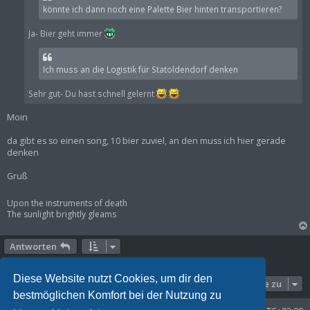
könnte ich dann noch eine Palette Bier hinten transportieren?
Ja- Bier geht immer
Ich muss an die Logistik für Statoldendorf denken
Sehr gut- Du hast schnell gelernt
Moin
da gibt es so einen song, 10 bier zuviel, an den muss ich hier gerade
denken
Gruß
Upon the instruments of death
The sunlight brightly gleams
Antworten
13 Beiträge • Seite
1
von
1
Diese Website nutzt Cookies, um dir den
Gehe zu
bestmöglichen Komfort bei der Nutzung zu