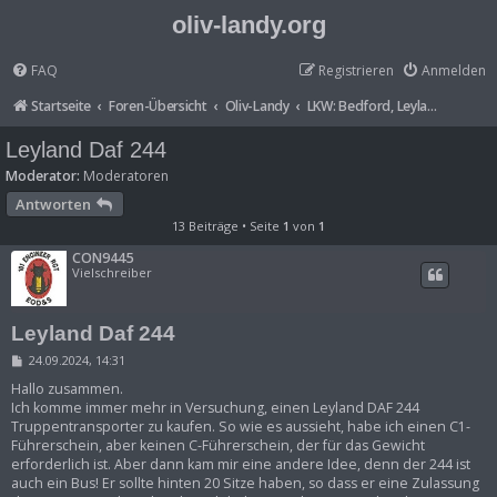
oliv-landy.org
FAQ
Registrieren
Anmelden
Startseite
Foren-Übersicht
Oliv-Landy
LKW: Bedford, Leyland-DAF, Reynold-Boughton uvm.
Leyland Daf 244
Moderator:
Moderatoren
Antworten
13 Beiträge • Seite
1
von
1
CON9445
Vielschreiber
Leyland Daf 244
B
24.09.2024, 14:31
e
i
Hallo zusammen.
t
Ich komme immer mehr in Versuchung, einen Leyland DAF 244
r
Truppentransporter zu kaufen. So wie es aussieht, habe ich einen C1-
a
Führerschein, aber keinen C-Führerschein, der für das Gewicht
g
erforderlich ist. Aber dann kam mir eine andere Idee, denn der 244 ist
auch ein Bus! Er sollte hinten 20 Sitze haben, so dass er eine Zulassung