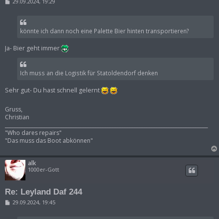
B
29.09.2024, 19:29
e
i
t
r
könnte ich dann noch eine Palette Bier hinten transportieren?
a
g
Ja- Bier geht immer
Ich muss an die Logistik für Statoldendorf denken
Sehr gut- Du hast schnell gelernt
Gruss,
Christian
___________________________________________________________________________________
"Who dares repairs"
"Das muss das Boot abkönnen"
alk
1000er-Gott
Re: Leyland Daf 244
B
29.09.2024, 19:45
e
i