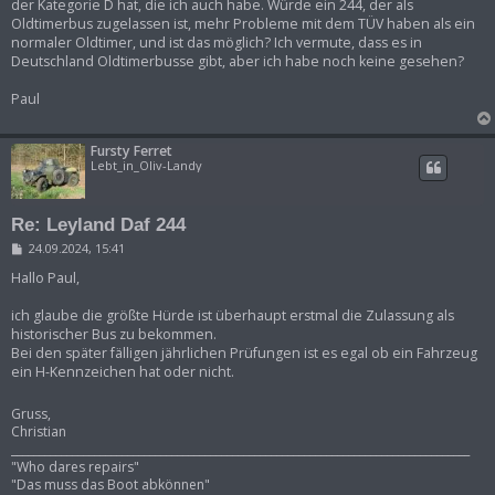
der Kategorie D hat, die ich auch habe. Würde ein 244, der als
Oldtimerbus zugelassen ist, mehr Probleme mit dem TÜV haben als ein
normaler Oldtimer, und ist das möglich? Ich vermute, dass es in
Deutschland Oldtimerbusse gibt, aber ich habe noch keine gesehen?
Paul
Fursty Ferret
Lebt_in_Oliv-Landy
Re: Leyland Daf 244
B
24.09.2024, 15:41
e
i
Hallo Paul,
t
r
ich glaube die größte Hürde ist überhaupt erstmal die Zulassung als
a
historischer Bus zu bekommen.
g
Bei den später fälligen jährlichen Prüfungen ist es egal ob ein Fahrzeug
ein H-Kennzeichen hat oder nicht.
Gruss,
Christian
___________________________________________________________________________________
"Who dares repairs"
"Das muss das Boot abkönnen"