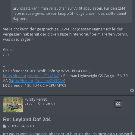
r
.
a
g
Grundsätz kann man versuchen auf 7,49t abzulasten, Für den t244
habe ich Leergewichte von knapp 5t - 6t gefunden, das sollte damit
klappen.
Vielleicht kann der gesprächige LKW-Pilot (dessen Namen ich leider
vergessen habe) mit der dicken Kiste hintendrauf beim Treffen vorhin,
was dazu sagen?
Gruss
/alk
--
LR Defender 90 XD "Wolf" Softtop W/W - PD 43 AA (
https://lrxd.org/vehicles/PD43AA
) + Penman Lightweight GS Cargo - ZN 39
AA (
https://lrxd.org/trailers/ZN39AA
)
LR Defender 130 TD4 CC HCPU MY08
Fursty Ferret
Lebt_in_Oliv-Landy
Re: Leyland Daf 244
B
28.09.2024, 02:03
e
i
Ich weiss wen Du meinst- aber der ist hier glaube ich nicht aktiv und wird