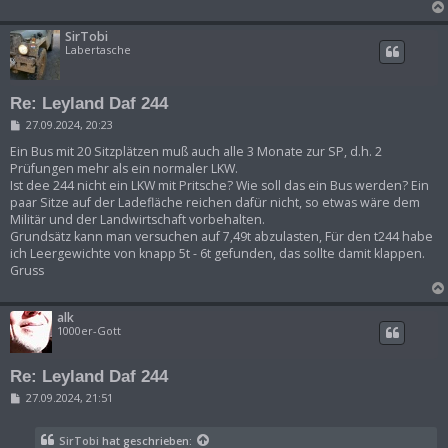
SirTobi
Labertasche
Re: Leyland Daf 244
B
27.09.2024, 20:23
e
i
Ein Bus mit 20 Sitzplätzen muß auch alle 3 Monate zur SP, d.h. 2
t
Prüfungen mehr als ein normaler LKW.
r
Ist dee 244 nicht ein LKW mit Pritsche? Wie soll das ein Bus werden? Ein
a
paar Sitze auf der Ladefläche reichen dafür nicht, so etwas wäre dem
g
Militär und der Landwirtschaft vorbehalten.
Grundsätz kann man versuchen auf 7,49t abzulasten, Für den t244 habe
ich Leergewichte von knapp 5t - 6t gefunden, das sollte damit klappen.
Gruss
alk
1000er-Gott
Re: Leyland Daf 244
B
27.09.2024, 21:51
e
i
t
SirTobi
hat geschrieben: