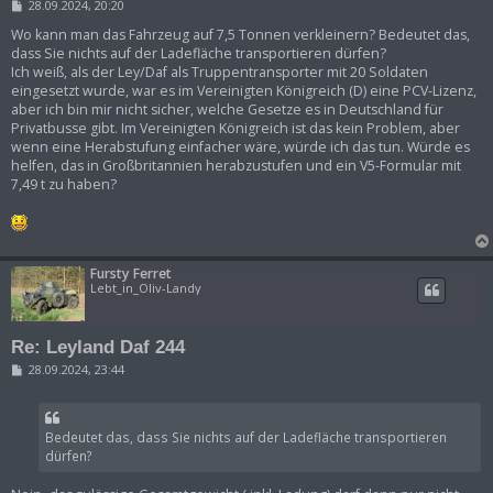
B
28.09.2024, 20:20
e
i
Wo kann man das Fahrzeug auf 7,5 Tonnen verkleinern? Bedeutet das,
t
dass Sie nichts auf der Ladefläche transportieren dürfen?
r
Ich weiß, als der Ley/Daf als Truppentransporter mit 20 Soldaten
a
eingesetzt wurde, war es im Vereinigten Königreich (D) eine PCV-Lizenz,
g
aber ich bin mir nicht sicher, welche Gesetze es in Deutschland für
Privatbusse gibt. Im Vereinigten Königreich ist das kein Problem, aber
wenn eine Herabstufung einfacher wäre, würde ich das tun. Würde es
helfen, das in Großbritannien herabzustufen und ein V5-Formular mit
7,49 t zu haben?
Fursty Ferret
Lebt_in_Oliv-Landy
Re: Leyland Daf 244
B
28.09.2024, 23:44
e
i
t
r
Bedeutet das, dass Sie nichts auf der Ladefläche transportieren
a
g
dürfen?