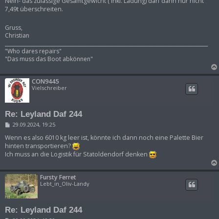
Nein- das zulässige Gesamtgewicht ( inkl. Ladung) darf dann nur nicht
7,49t überschreiten.
Gruss,
Christian
___________________________________________________________________________________
"Who dares repairs"
"Das muss das Boot abkönnen"
CON9445
Vielschreiber
Re: Leyland Daf 244
B
29.09.2024, 19:25
e
i
Wenn es also 6010 kg leer ist, könnte ich dann noch eine Palette Bier
t
hinten transportieren?
r
Ich muss an die Logistik für Statoldendorf denken
a
g
Fursty Ferret
Lebt_in_Oliv-Landy
Re: Leyland Daf 244