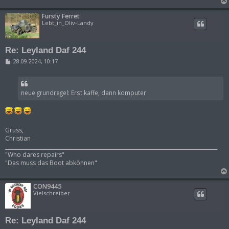
Fursty Ferret
Lebt_in_Oliv-Landy
Re: Leyland Daf 244
B
28.09.2024, 10:17
e
i
t
r
neue grundregel: Erst kaffe, dann komputer
a
g
Gruss,
Christian
___________________________________________________________________________________
"Who dares repairs"
"Das muss das Boot abkönnen"
CON9445
Vielschreiber
Re: Leyland Daf 244