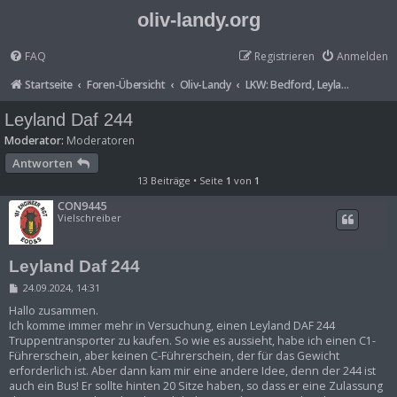
oliv-landy.org
FAQ
Registrieren
Anmelden
Startseite
Foren-Übersicht
Oliv-Landy
LKW: Bedford, Leyland-DAF, Reynold-Boughton uvm.
Leyland Daf 244
Moderator:
Moderatoren
Antworten
13 Beiträge • Seite
1
von
1
CON9445
Vielschreiber
Leyland Daf 244
B
24.09.2024, 14:31
e
i
Hallo zusammen.
t
Ich komme immer mehr in Versuchung, einen Leyland DAF 244
r
Truppentransporter zu kaufen. So wie es aussieht, habe ich einen C1-
a
Führerschein, aber keinen C-Führerschein, der für das Gewicht
g
erforderlich ist. Aber dann kam mir eine andere Idee, denn der 244 ist
auch ein Bus! Er sollte hinten 20 Sitze haben, so dass er eine Zulassung