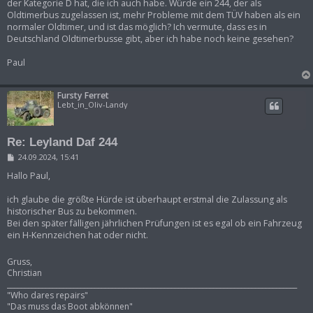
der Kategorie D hat, die ich auch habe. Würde ein 244, der als
Oldtimerbus zugelassen ist, mehr Probleme mit dem TÜV haben als ein
normaler Oldtimer, und ist das möglich? Ich vermute, dass es in
Deutschland Oldtimerbusse gibt, aber ich habe noch keine gesehen?
Paul
Fursty Ferret
Lebt_in_Oliv-Landy
Re: Leyland Daf 244
B
24.09.2024, 15:41
e
i
Hallo Paul,
t
r
ich glaube die größte Hürde ist überhaupt erstmal die Zulassung als
a
historischer Bus zu bekommen.
g
Bei den später fälligen jährlichen Prüfungen ist es egal ob ein Fahrzeug
ein H-Kennzeichen hat oder nicht.
Gruss,
Christian
___________________________________________________________________________________
"Who dares repairs"
"Das muss das Boot abkönnen"