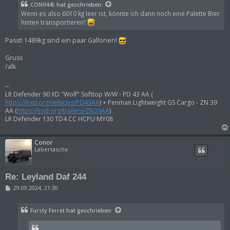
t
CON9445
hat geschrieben:
r
Wenn es also 6010 kg leer ist, könnte ich dann noch eine Palette Bier
a
g
hinten transportieren?
Passt! 1489kg sind ein paar Gallonen!
Gruss
/alk
--
LR Defender 90 XD "Wolf" Softtop W/W - PD 43 AA (
https://lrxd.org/vehicles/PD43AA
) + Penman Lightweight GS Cargo - ZN 39
AA (
https://lrxd.org/trailers/ZN39AA
)
LR Defender 130 TD4 CC HCPU MY08
Conor
Labertasche
Re: Leyland Daf 244
B
29.09.2024, 21:30
e
i
t
Fursty Ferret
hat geschrieben:
r
a
g