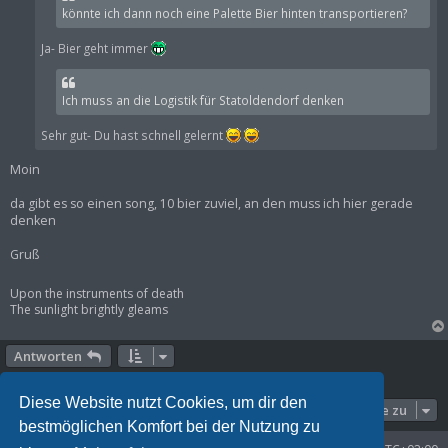
könnte ich dann noch eine Palette Bier hinten transportieren?
Ja- Bier geht immer
Ich muss an die Logistik für Statoldendorf denken
Sehr gut- Du hast schnell gelernt
Moin
da gibt es so einen song, 10 bier zuviel, an den muss ich hier gerade
denken
Gruß
Upon the instruments of death
The sunlight brightly gleams
Antworten
13 Beiträge • Seite
1
von
1
Diese Website nutzt Cookies, um dir den
Gehe zu
bestmöglichen Komfort bei der Nutzung zu