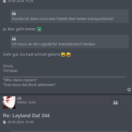
B
29.09.2024, 19:29
e
i
t
r
könnte ich dann noch eine Palette Bier hinten transportieren?
a
g
Ja- Bier geht immer
Ich muss an die Logistik für Statoldendorf denken
Sehr gut- Du hast schnell gelernt
Gruss,
Christian
___________________________________________________________________________________
"Who dares repairs"
"Das muss das Boot abkönnen"
alk
1000er-Gott
Re: Leyland Daf 244
B
29.09.2024, 19:45
e
i