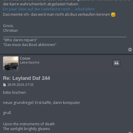
t
die Karre wahrscheinlich abgelastet haben.
r
Ein paar Sitze auf der Ladefläche reich ... orbehalten
a
g
Das meinte ich- das wird man nicht als Bus verkaufen können
Gruss,
Christian
___________________________________________________________________________________
"Who dares repairs"
"Das muss das Boot abkönnen"
Conor
Labertasche
Re: Leyland Daf 244
B
28.09.2024, 07:33
e
i
bitte löschen
t
r
neue grundregel: Erst kaffe, dann komputer
a
g
gruß
Upon the instruments of death
The sunlight brightly gleams