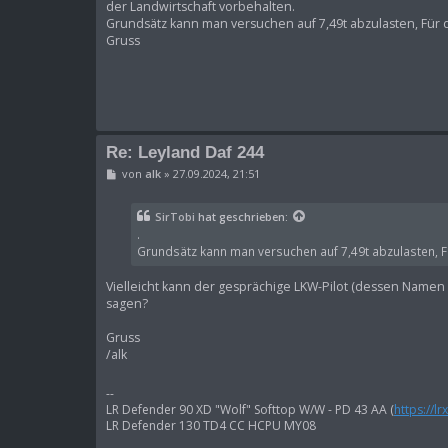
der Landwirtschaft vorbehalten.
a
Grundsätz kann man versuchen auf 7,49t abzulasten, Für d
g
Gruss
Re: Leyland Daf 244
B
von
alk
»
27.09.2024, 21:51
e
i
t
SirTobi
hat geschrieben:
r
.
a
g
Grundsätz kann man versuchen auf 7,49t abzulasten, Fü
Vielleicht kann der gesprächige LKW-Pilot (dessen Namen 
sagen?
Gruss
/alk
--
LR Defender 90 XD "Wolf" Softtop W/W - PD 43 AA (
https://l
LR Defender 130 TD4 CC HCPU MY08