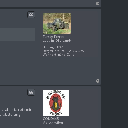
N
a
c
h
o
b
e
Fursty Ferret
n
Lebt_in_Oliv-Landy
Beiträge:
8975
Registriert:
29.06.2005, 22:58
Wohnort:
nähe Celle
N
a
c
h
o
b
z, aber ich bin mir
e
Herabstufung
n
CON9445
Vielschreiber