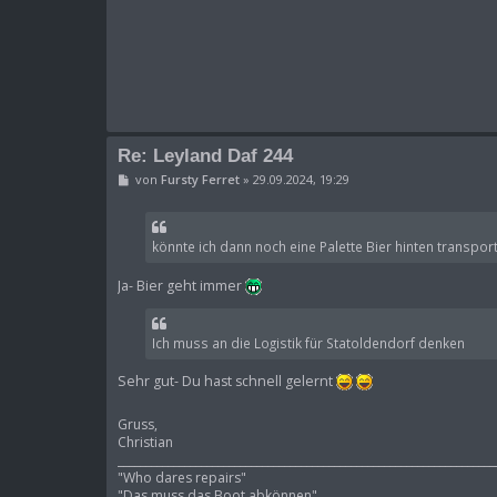
a
g
Re: Leyland Daf 244
B
von
Fursty Ferret
»
29.09.2024, 19:29
e
i
t
r
könnte ich dann noch eine Palette Bier hinten transpor
a
g
Ja- Bier geht immer
Ich muss an die Logistik für Statoldendorf denken
Sehr gut- Du hast schnell gelernt
Gruss,
Christian
____________________________________________________________________
"Who dares repairs"
"Das muss das Boot abkönnen"