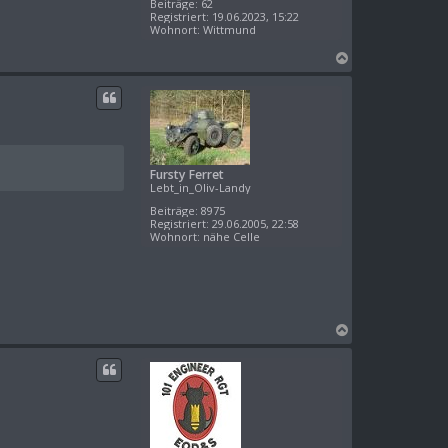
Beiträge:
62
Registriert:
19.06.2023, 15:22
Wohnort:
Wittmund
N
a
c
h
o
b
e
Fursty Ferret
n
Lebt_in_Oliv-Landy
Beiträge:
8975
Registriert:
29.06.2005, 22:58
Wohnort:
nähe Celle
N
a
c
h
o
b
e