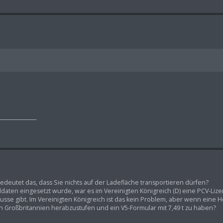
_______________
deutet das, dass Sie nichts auf der Ladefläche transportieren dürfen?
ldaten eingesetzt wurde, war es im Vereinigten Königreich (D) eine PCV-Lizen
busse gibt. Im Vereinigten Königreich ist das kein Problem, aber wenn eine 
in Großbritannien herabzustufen und ein V5-Formular mit 7,49 t zu haben?