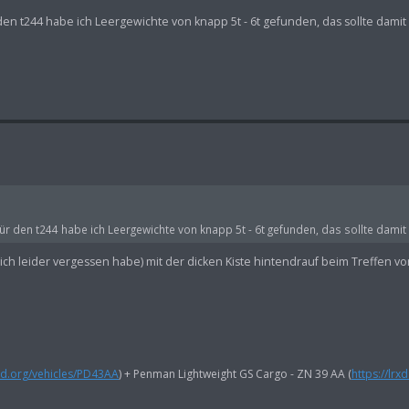
en t244 habe ich Leergewichte von knapp 5t - 6t gefunden, das sollte damit
r den t244 habe ich Leergewichte von knapp 5t - 6t gefunden, das sollte damit
ich leider vergessen habe) mit der dicken Kiste hintendrauf beim Treffen vo
rxd.org/vehicles/PD43AA
) + Penman Lightweight GS Cargo - ZN 39 AA (
https://lrx