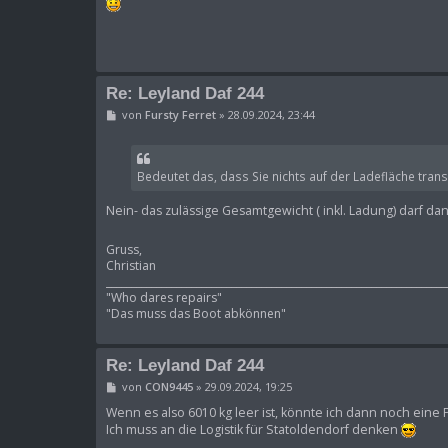
Re: Leyland Daf 244
B
von
Fursty Ferret
»
28.09.2024, 23:44
e
i
t
r
Bedeutet das, dass Sie nichts auf der Ladefläche tran
a
g
Nein- das zulässige Gesamtgewicht ( inkl. Ladung) darf dan
Gruss,
Christian
____________________________________________________________________
"Who dares repairs"
"Das muss das Boot abkönnen"
Re: Leyland Daf 244
B
von
CON9445
»
29.09.2024, 19:25
e
i
Wenn es also 6010 kg leer ist, könnte ich dann noch eine 
t
Ich muss an die Logistik für Statoldendorf denken
r