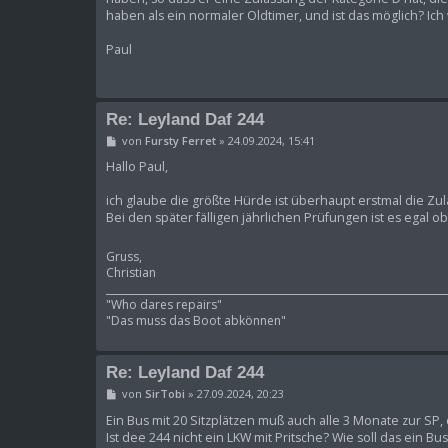
haben als ein normaler Oldtimer, und ist das möglich? Ic
Paul
Re: Leyland Daf 244
B
von
Fursty Ferret
»
24.09.2024, 15:41
e
i
Hallo Paul,
t
r
ich glaube die größte Hürde ist überhaupt erstmal die Zu
a
Bei den später fälligen jährlichen Prüfungen ist es egal 
g
Gruss,
Christian
____________________________________________________________________
"Who dares repairs"
"Das muss das Boot abkönnen"
Re: Leyland Daf 244
B
von
SirTobi
»
27.09.2024, 20:23
e
i
Ein Bus mit 20 Sitzplätzen muß auch alle 3 Monate zur SP,
t
Ist dee 244 nicht ein LKW mit Pritsche? Wie soll das ein B
r