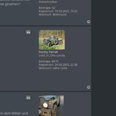
Vielschreiber
eine gesehen?
Beiträge:
62
Registriert:
19.06.2023, 15:22
Wohnort:
Wittmund
N
a
c
h
o
b
e
Fursty Ferret
n
Lebt_in_Oliv-Landy
Beiträge:
8975
Registriert:
29.06.2005, 22:58
Wohnort:
nähe Celle
N
a
c
h
o
b
äre dem Militär und
e