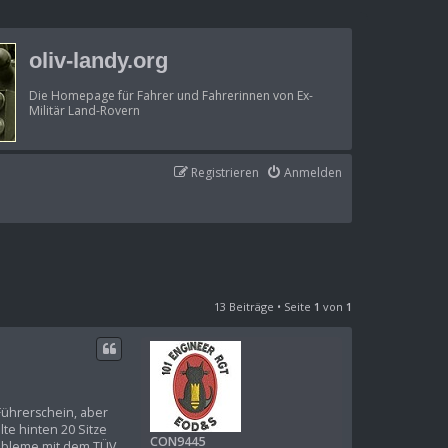
oliv-landy.org
Die Homepage für Fahrer und Fahrerinnen von Ex-
Militär Land-Rovern
Registrieren
Anmelden
13 Beiträge • Seite
1
von
1
Führerschein, aber
lte hinten 20 Sitze
CON9445
Probleme mit dem TÜV