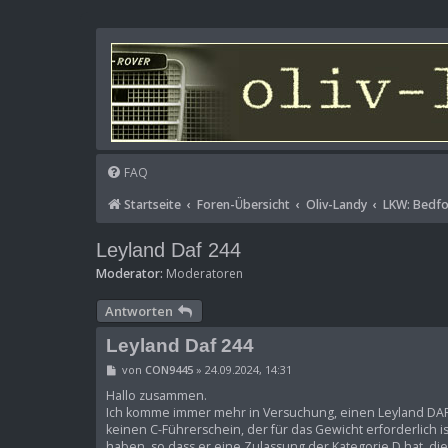
FAQ
Startseite
Foren-Übersicht
Oliv-Landy
LKW: Bedfo
Leyland Daf 244
Moderator:
Moderatoren
Antworten
Leyland Daf 244
B
von
CON9445
»
24.09.2024, 14:31
e
i
Hallo zusammen.
t
Ich komme immer mehr in Versuchung, einen Leyland DAF 
r
keinen C-Führerschein, der für das Gewicht erforderlich is
a
haben, so dass er eine Zulassung der Kategorie D hat, di
g