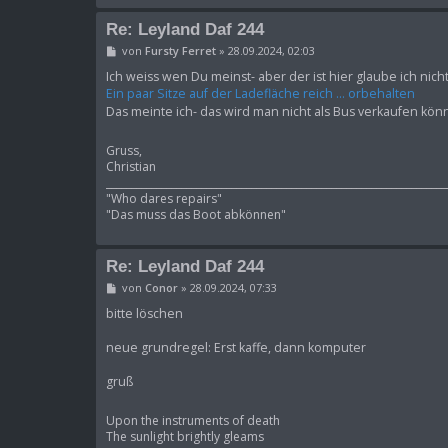
Re: Leyland Daf 244
B
von
Fursty Ferret
»
28.09.2024, 02:03
e
i
Ich weiss wen Du meinst- aber der ist hier glaube ich nich
t
Ein paar Sitze auf der Ladefläche reich ... orbehalten
r
Das meinte ich- das wird man nicht als Bus verkaufen kö
a
g
Gruss,
Christian
____________________________________________________________________
"Who dares repairs"
"Das muss das Boot abkönnen"
Re: Leyland Daf 244
B
von
Conor
»
28.09.2024, 07:33
e
i
bitte löschen
t
r
neue grundregel: Erst kaffe, dann komputer
a
g
gruß
Upon the instruments of death
The sunlight brightly gleams