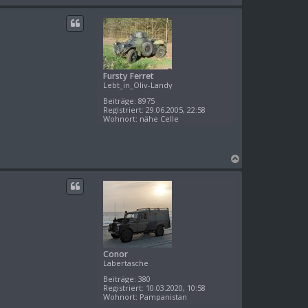
n
a
a
c
l
h
k
o
b
e
Fursty Ferret
n
Lebt_in_Oliv-Landy
Beiträge:
8975
Registriert:
29.06.2005, 22:58
Wohnort:
nähe Celle
N
a
c
h
o
b
e
n
Conor
Labertasche
Beiträge:
380
Registriert:
10.03.2020, 10:58
Wohnort:
Pampanistan