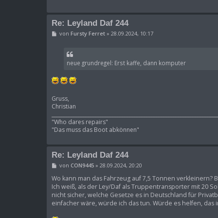
Re: Leyland Daf 244
B
von
Fursty Ferret
»
28.09.2024, 10:17
e
i
t
r
neue grundregel: Erst kaffe, dann komputer
a
g
Gruss,
Christian
____________________________________________________________________
"Who dares repairs"
"Das muss das Boot abkönnen"
Re: Leyland Daf 244
B
von
CON9445
»
28.09.2024, 20:20
e
i
Wo kann man das Fahrzeug auf 7,5 Tonnen verkleinern? Be
t
Ich weiß, als der Ley/Daf als Truppentransporter mit 20 So
r
nicht sicher, welche Gesetze es in Deutschland für Privat
a
einfacher wäre, würde ich das tun. Würde es helfen, das 
g