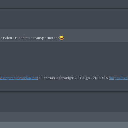
e Palette Bier hinten transportieren?
rxd.org/vehicles/PD43AA
) + Penman Lightweight GS Cargo - ZN 39 AA (
https://lrx