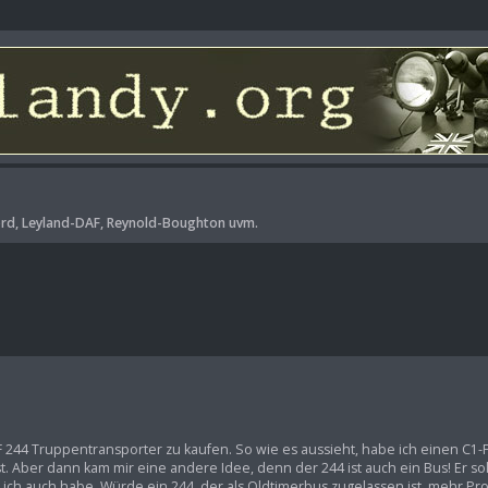
rd, Leyland-DAF, Reynold-Boughton uvm.
244 Truppentransporter zu kaufen. So wie es aussieht, habe ich einen C1-
t. Aber dann kam mir eine andere Idee, denn der 244 ist auch ein Bus! Er sol
e ich auch habe. Würde ein 244, der als Oldtimerbus zugelassen ist, mehr 