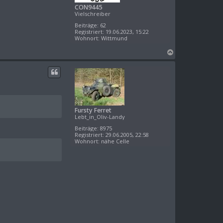
n
CON9445
Vielschreiber
Beiträge:
62
Registriert:
19.06.2023, 15:22
Wohnort:
Wittmund
N
a
c
h
o
b
e
Fursty Ferret
n
Lebt_in_Oliv-Landy
Beiträge:
8975
Registriert:
29.06.2005, 22:58
Wohnort:
nähe Celle