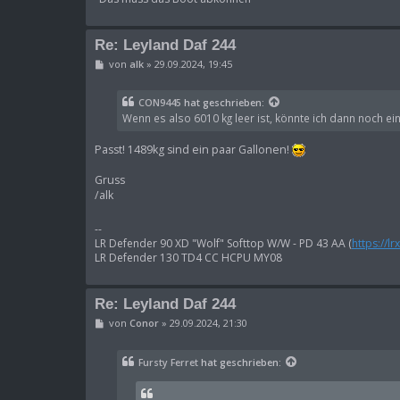
Re: Leyland Daf 244
B
von
alk
»
29.09.2024, 19:45
e
i
t
CON9445
hat geschrieben:
r
Wenn es also 6010 kg leer ist, könnte ich dann noch ein
a
g
Passt! 1489kg sind ein paar Gallonen!
Gruss
/alk
--
LR Defender 90 XD "Wolf" Softtop W/W - PD 43 AA (
https://l
LR Defender 130 TD4 CC HCPU MY08
Re: Leyland Daf 244
B
von
Conor
»
29.09.2024, 21:30
e
i
t
Fursty Ferret
hat geschrieben:
r
a
g