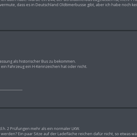
h vermute, dass es in Deutschland Oldtimerbusse gibt, aber ich habe noch k
lassung als historischer Bus zu bekommen.
ob ein Fahrzeug ein H-Kennzeichen hat oder nicht.
_______________
 d.h. 2 Prüfungen mehr als ein normaler LKW.
us werden? Ein paar Sitze auf der Ladefläche reichen dafür nicht, so etwas w