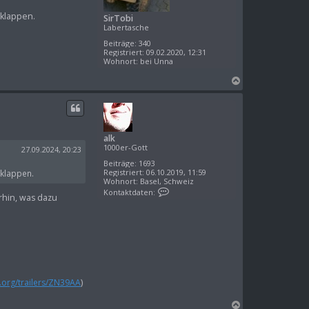
n
 klappen.
SirTobi
Labertasche
Beiträge:
340
Registriert:
09.02.2020, 12:31
Wohnort:
bei Unna
N
a
c
h
o
alk
b
1000er-Gott
e
27.09.2024, 20:23
n
Beiträge:
1693
Registriert:
06.10.2019, 11:59
 klappen.
Wohnort:
Basel, Schweiz
K
Kontaktdaten:
rhin, was dazu
o
n
t
a
k
t
d
a
t
e
d.org/trailers/ZN39AA
)
n
v
N
o