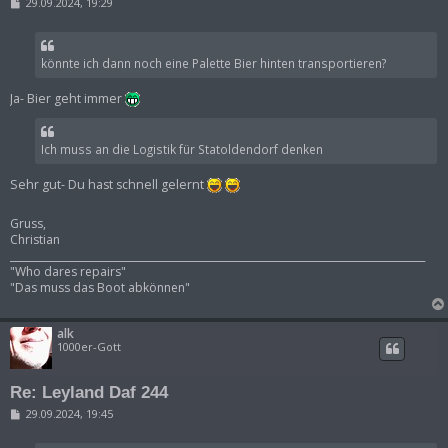
B
29.09.2024, 19:29
e
i
t
r
könnte ich dann noch eine Palette Bier hinten transportieren?
a
g
Ja- Bier geht immer
Ich muss an die Logistik für Statoldendorf denken
Sehr gut- Du hast schnell gelernt
Gruss,
Christian
___________________________________________________________________________________
"Who dares repairs"
"Das muss das Boot abkönnen"
alk
1000er-Gott
Re: Leyland Daf 244
B
29.09.2024, 19:45
e
i