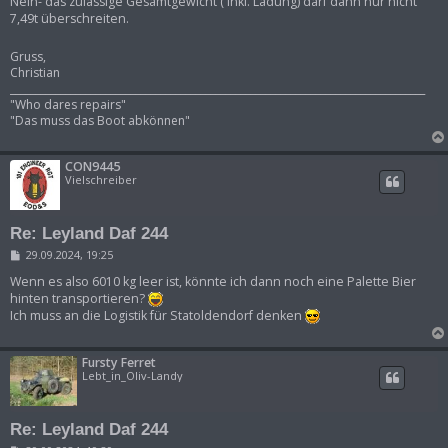
Nein- das zulässige Gesamtgewicht ( inkl. Ladung) darf dann nur nicht
7,49t überschreiten.
Gruss,
Christian
___________________________________________________________________________________
"Who dares repairs"
"Das muss das Boot abkönnen"
CON9445
Vielschreiber
Re: Leyland Daf 244
B
29.09.2024, 19:25
e
i
Wenn es also 6010 kg leer ist, könnte ich dann noch eine Palette Bier
t
hinten transportieren?
r
Ich muss an die Logistik für Statoldendorf denken
a
g
Fursty Ferret
Lebt_in_Oliv-Landy
Re: Leyland Daf 244