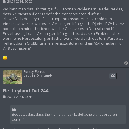
B
28.09.2024, 20:20
e
i
Wo kann man das Fahrzeug auf 7,5 Tonnen verkleinern? Bedeutet das,
t
dass Sie nichts auf der Ladefläche transportieren dürfen?
r
Ich weiß, als der Ley/Daf als Truppentransporter mit 20 Soldaten
a
eingesetzt wurde, war es im Vereinigten Königreich (D) eine PCV-Lizenz,
g
aber ich bin mir nicht sicher, welche Gesetze es in Deutschland für
Privatbusse gibt. Im Vereinigten Königreich ist das kein Problem, aber
wenn eine Herabstufung einfacher wäre, würde ich das tun. Würde es
helfen, das in Großbritannien herabzustufen und ein V5-Formular mit
7,49 t zu haben?
Fursty Ferret
Lebt_in_Oliv-Landy
Re: Leyland Daf 244
B
28.09.2024, 23:44
e
i
t
r
Bedeutet das, dass Sie nichts auf der Ladefläche transportieren
a
g
dürfen?