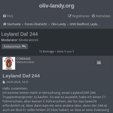
oliv-landy.org
FAQ
Registrieren
Anmelden
Startseite
Foren-Übersicht
Oliv-Landy
LKW: Bedford, Leyland-DAF, Reynold-Boughton uvm.
Leyland Daf 244
Moderator:
Moderatoren
Antworten
13 Beiträge • Seite
1
von
1
CON9445
Vielschreiber
Leyland Daf 244
B
24.09.2024, 14:31
e
i
Hallo zusammen.
t
Ich komme immer mehr in Versuchung, einen Leyland DAF 244
r
Truppentransporter zu kaufen. So wie es aussieht, habe ich einen C1-
a
Führerschein, aber keinen C-Führerschein, der für das Gewicht
g
erforderlich ist. Aber dann kam mir eine andere Idee, denn der 244 ist
auch ein Bus! Er sollte hinten 20 Sitze haben, so dass er eine Zulassung