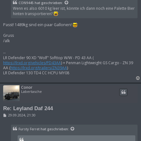
t
CON9445
hat geschrieben:
r
Wenn es also 6010 kg leer ist, könnte ich dann noch eine Palette Bier
a
g
hinten transportieren?
Passt! 1489kg sind ein paar Gallonen!
Gruss
/alk
--
LR Defender 90 XD "Wolf" Softtop W/W - PD 43 AA (
https://lrxd.org/vehicles/PD43AA
) + Penman Lightweight GS Cargo - ZN 39
AA (
https://lrxd.org/trailers/ZN39AA
)
LR Defender 130 TD4 CC HCPU MY08
Conor
Labertasche
Re: Leyland Daf 244
B
29.09.2024, 21:30
e
i
t
Fursty Ferret
hat geschrieben:
r
a
g