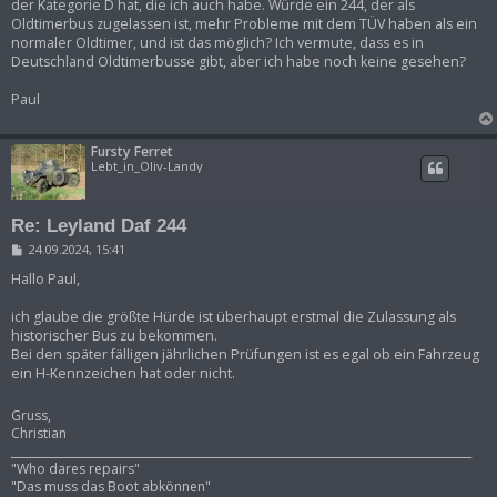
der Kategorie D hat, die ich auch habe. Würde ein 244, der als
Oldtimerbus zugelassen ist, mehr Probleme mit dem TÜV haben als ein
normaler Oldtimer, und ist das möglich? Ich vermute, dass es in
Deutschland Oldtimerbusse gibt, aber ich habe noch keine gesehen?
Paul
Fursty Ferret
Lebt_in_Oliv-Landy
Re: Leyland Daf 244
B
24.09.2024, 15:41
e
i
Hallo Paul,
t
r
ich glaube die größte Hürde ist überhaupt erstmal die Zulassung als
a
historischer Bus zu bekommen.
g
Bei den später fälligen jährlichen Prüfungen ist es egal ob ein Fahrzeug
ein H-Kennzeichen hat oder nicht.
Gruss,
Christian
___________________________________________________________________________________
"Who dares repairs"
"Das muss das Boot abkönnen"