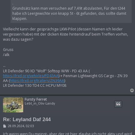
r
.
a
g
Grundsätz kann man versuchen auf 7,49t abzulasten, Für den t244
habe ich Leergewichte von knapp 5t - 6t gefunden, das sollte damit
klappen.
Vielleicht kann der gesprächige LKW-Pilot (dessen Namen ich leider
vergessen habe) mit der dicken Kiste hintendrauf beim Treffen vorhin,
was dazu sagen?
Gruss
/alk
--
LR Defender 90 XD "Wolf" Softtop W/W - PD 43 AA (
https://lrxd.org/vehicles/PD43AA
) + Penman Lightweight GS Cargo - ZN 39
AA (
https://lrxd.org/trailers/ZN39AA
)
LR Defender 130 TD4 CC HCPU MY08
Fursty Ferret
Lebt_in_Oliv-Landy
Re: Leyland Daf 244
B
28.09.2024, 02:03
e
i
Ich weiss wen Du meinst- aber der ist hier glaube ich nicht aktiv und wird