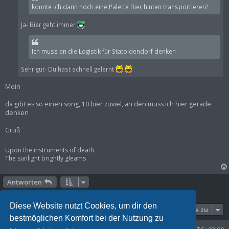
könnte ich dann noch eine Palette Bier hinten transportieren?
Ja- Bier geht immer
Ich muss an die Logistik für Statoldendorf denken
Sehr gut- Du hast schnell gelernt
Moin
da gibt es so einen song, 10 bier zuviel, an den muss ich hier gerade
denken
Gruß
Upon the instruments of death
The sunlight brightly gleams
Antworten
13 Beiträge • Seite
1
von
1
Diese Website nutzt Cookies, um dir den
Gehe zu
bestmöglichen Komfort bei der Nutzung zu