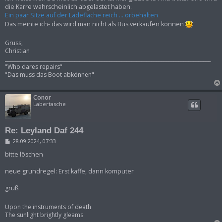
t
die Karre wahrscheinlich abgelastet haben.
r
Ein paar Sitze auf der Ladefläche reich ... orbehalten
a
g
Das meinte ich- das wird man nicht als Bus verkaufen können
Gruss,
Christian
___________________________________________________________________________________
"Who dares repairs"
"Das muss das Boot abkönnen"
Conor
Labertasche
Re: Leyland Daf 244
B
28.09.2024, 07:33
e
i
bitte löschen
t
r
neue grundregel: Erst kaffe, dann komputer
a
g
gruß
Upon the instruments of death
The sunlight brightly gleams