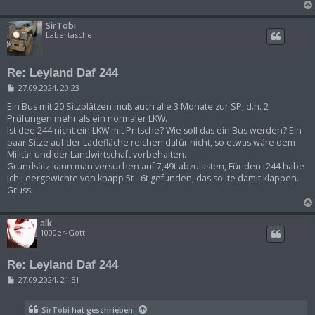
SirTobi
Labertasche
Re: Leyland Daf 244
B
27.09.2024, 20:23
e
i
Ein Bus mit 20 Sitzplätzen muß auch alle 3 Monate zur SP, d.h. 2
t
Prüfungen mehr als ein normaler LKW.
r
Ist dee 244 nicht ein LKW mit Pritsche? Wie soll das ein Bus werden? Ein
a
paar Sitze auf der Ladefläche reichen dafür nicht, so etwas wäre dem
g
Militär und der Landwirtschaft vorbehalten.
Grundsätz kann man versuchen auf 7,49t abzulasten, Für den t244 habe
ich Leergewichte von knapp 5t - 6t gefunden, das sollte damit klappen.
Gruss
alk
1000er-Gott
Re: Leyland Daf 244
B
27.09.2024, 21:51
e
i
t
SirTobi
hat geschrieben: