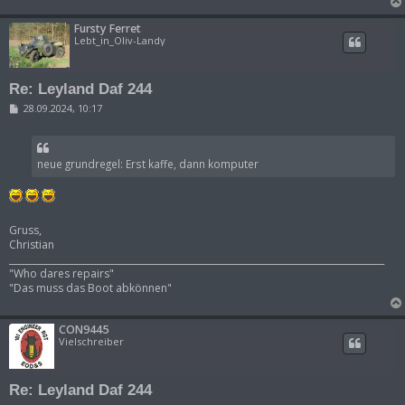
Fursty Ferret
Lebt_in_Oliv-Landy
Re: Leyland Daf 244
B
28.09.2024, 10:17
e
i
t
r
neue grundregel: Erst kaffe, dann komputer
a
g
Gruss,
Christian
___________________________________________________________________________________
"Who dares repairs"
"Das muss das Boot abkönnen"
CON9445
Vielschreiber
Re: Leyland Daf 244