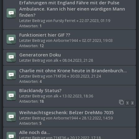
Erfahrungen mit England Fähre mit der Pulse
Ambulance. Kann ich hier einen würdigen Mann
finden?
Letzter Beitrag von
Fursty Ferret
«
22.07.2023, 01:19
Antworten:
1
Funktioniert hier GIF ??
Letzter Beitrag von
Airborne1944
«
02.07.2023, 19:03
Antworten:
12
Generatoren Doku
Letzter Beitrag von
alk
«
08.04.2023, 21:28
Charlie mit ohne Krone heute in Brandenburch...
Letzter Beitrag von
71KF36
«
30.03.2023, 21:24
Antworten:
4
Blacklandy Status?
Letzter Beitrag von
alk
«
13.02.2023, 18:36
Antworten:
18
1
2
Weihnachtsgeschenk: Belzer DrehMo 7035
Letzter Beitrag von
Airborne1944
«
28.12.2022, 14:59
Antworten:
5
Alle noch da...
Letzter Beitrag von
71KF36
«
20.12.2022, 17:18