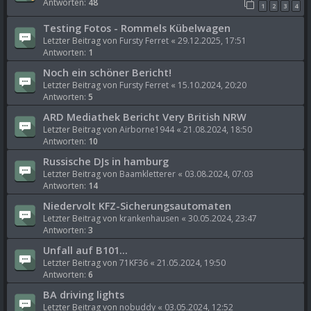
Antworten:
48
1
2
3
4
Testing Fotos - Rommels Kübelwagen
Letzter Beitrag von
Fursty Ferret
«
29.12.2025, 17:51
Antworten:
1
Noch ein schöner Bericht!
Letzter Beitrag von
Fursty Ferret
«
15.10.2024, 20:20
Antworten:
5
ARD Mediathek Bericht Very British NRW
Letzter Beitrag von
Airborne1944
«
21.08.2024, 18:50
Antworten:
10
Russische DJs in hamburg
Letzter Beitrag von
Baamkletterer
«
03.08.2024, 07:03
Antworten:
14
Niedervolt KFZ-Sicherungsautomaten
Letzter Beitrag von
krankenhausen
«
30.05.2024, 23:47
Antworten:
3
Unfall auf B101...
Letzter Beitrag von
71KF36
«
21.05.2024, 19:50
Antworten:
6
BA driving lights
Letzter Beitrag von
nobuddy
«
03.05.2024, 12:52