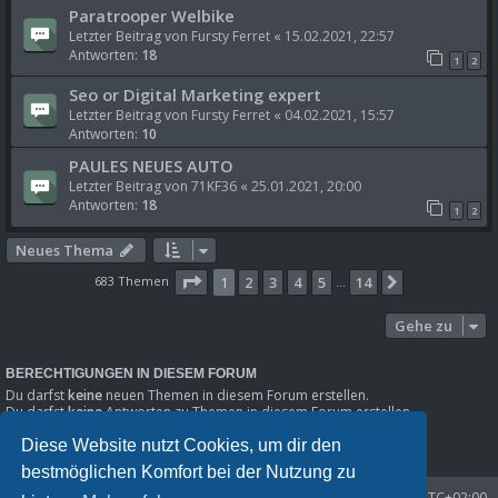
Paratrooper Welbike
Letzter Beitrag von
Fursty Ferret
«
15.02.2021, 22:57
Antworten:
18
1
2
Seo or Digital Marketing expert
Letzter Beitrag von
Fursty Ferret
«
04.02.2021, 15:57
Antworten:
10
PAULES NEUES AUTO
Letzter Beitrag von
71KF36
«
25.01.2021, 20:00
Antworten:
18
1
2
Neues Thema
Seite
1
von
14
683 Themen
1
2
3
4
5
14
Nächste
…
Gehe zu
BERECHTIGUNGEN IN DIESEM FORUM
Du darfst
keine
neuen Themen in diesem Forum erstellen.
Du darfst
keine
Antworten zu Themen in diesem Forum erstellen.
Du darfst deine Beiträge in diesem Forum
nicht
ändern.
Du darfst deine Beiträge in diesem Forum
nicht
löschen.
Diese Website nutzt Cookies, um dir den
Du darfst
keine
Dateianhänge in diesem Forum erstellen.
bestmöglichen Komfort bei der Nutzung zu
Startseite
Foren-Übersicht
Alle Zeiten sind
UTC+02:00