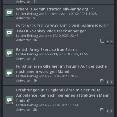
Antworten:
11
Where is Administration oliv-landy.org ??
Letzter Beitrag von
krankenhausen
«
02.02.2024, 19:28
Antworten:
5
FVE21A326 TLR CARGO 3/4T 2 WHD VARIOUS WIDE
TRACK - Sankey Wide track anhanger
Letzter Beitrag von
alk
«
10.10.2023, 22:46
Antworten:
16
1
2
British Army Exercise Iron Storm
Letzter Beitrag von
nobuddy
«
14.08.2023, 11:56
Antworten:
2
Funktionieren GIFs hier im Forum? Auf der Suche
nach einem würdigen Mann!
Letzter Beitrag von
alk
«
03.08.2023, 20:29
Antworten:
19
1
2
Erfahrungen mit England Fähre mit der Pulse
Ambulance. Kann ich hier einen attraktiven Mann
finden?
Letzter Beitrag von
alk
«
28.07.2023, 17:41
Antworten:
28
1
2