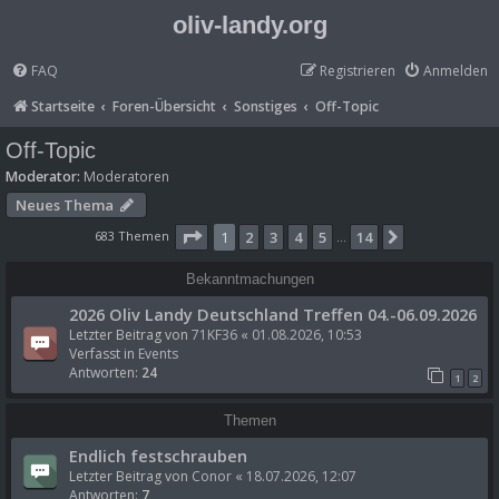
oliv-landy.org
FAQ
Registrieren
Anmelden
Startseite
Foren-Übersicht
Sonstiges
Off-Topic
Off-Topic
Moderator:
Moderatoren
Neues Thema
Seite
1
von
14
683 Themen
1
2
3
4
5
14
Nächste
…
Bekanntmachungen
2026 Oliv Landy Deutschland Treffen 04.-06.09.2026
Letzter Beitrag von
71KF36
«
01.08.2026, 10:53
Verfasst in
Events
Antworten:
24
1
2
Themen
Endlich festschrauben
Letzter Beitrag von
Conor
«
18.07.2026, 12:07
Antworten:
7