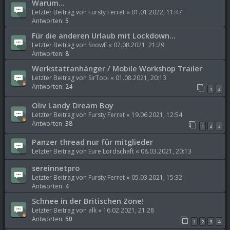
Warum...
Letzter Beitrag von
Fursty Ferret
«
01.01.2022, 11:47
Antworten:
5
Für die anderen Urlaub mit Lockdown...
Letzter Beitrag von
SnowF
«
07.08.2021, 21:29
Antworten:
8
Werkstattanhänger / Mobile Workshop Trailer
Letzter Beitrag von
SirTobi
«
01.08.2021, 20:13
Antworten:
24
1
2
Oliv Landy Dream Boy
Letzter Beitrag von
Fursty Ferret
«
19.06.2021, 12:54
Antworten:
38
1
2
3
Panzer thread nur für mitglieder
Letzter Beitrag von
Eure Lordschaft
«
08.03.2021, 20:13
sereinnetpro
Letzter Beitrag von
Fursty Ferret
«
05.03.2021, 15:32
Antworten:
4
Schnee in der Britischen Zone!
Letzter Beitrag von
alk
«
16.02.2021, 21:28
Antworten:
50
1
2
3
4