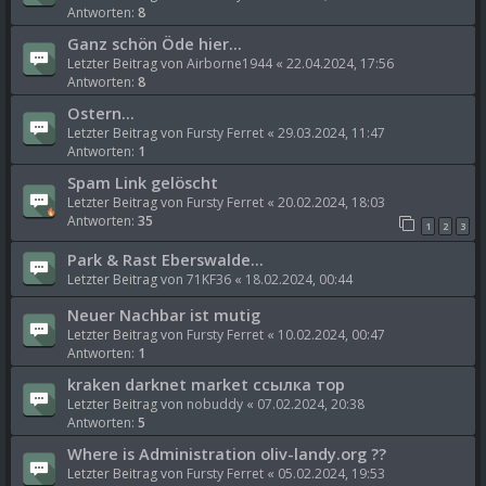
Antworten:
8
Ganz schön Öde hier...
Letzter Beitrag von
Airborne1944
«
22.04.2024, 17:56
Antworten:
8
Ostern...
Letzter Beitrag von
Fursty Ferret
«
29.03.2024, 11:47
Antworten:
1
Spam Link gelöscht
Letzter Beitrag von
Fursty Ferret
«
20.02.2024, 18:03
Antworten:
35
1
2
3
Park & Rast Eberswalde...
Letzter Beitrag von
71KF36
«
18.02.2024, 00:44
Neuer Nachbar ist mutig
Letzter Beitrag von
Fursty Ferret
«
10.02.2024, 00:47
Antworten:
1
kraken darknet market ссылка тор
Letzter Beitrag von
nobuddy
«
07.02.2024, 20:38
Antworten:
5
Where is Administration oliv-landy.org ??
Letzter Beitrag von
Fursty Ferret
«
05.02.2024, 19:53