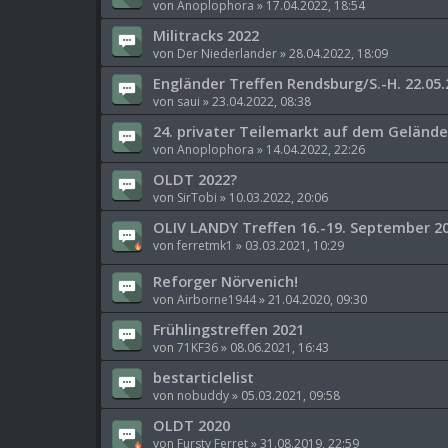
von
Anoplophora
»
17.04.2022, 18:54
Militracks 2022
von
Der Niederlander
»
28.04.2022, 18:09
Engländer Treffen Rendsburg/S.-H. 22.05.
von
saui
»
23.04.2022, 08:38
24. privater Teilemarkt auf dem Geländ
von
Anoplophora
»
14.04.2022, 22:26
OLDT 2022?
von
SirTobi
»
10.03.2022, 20:06
OLIV LANDY Treffen 16.-19. September 2
von
ferretmk1
»
03.03.2021, 10:29
Reforger Nörvenich!
von
Airborne1944
»
21.04.2020, 09:30
Frühlingstreffen 2021
von
71KF36
»
08.06.2021, 16:43
bestarticlelist
von
nobuddy
»
05.03.2021, 09:58
OLDT 2020
von
Fursty Ferret
»
31.08.2019, 22:59