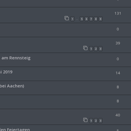
131
1
5
6
7
8
9
…
0
39
1
2
3
 am Rennsteig
0
i 2019
14
(bei Aachen)
8
8
40
1
2
3
 den Feiertagen
5