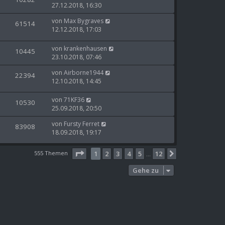
27.12.2018, 16:30
von
Max Bygraves
61514
12.12.2018, 17:03
von
krankenhausen
10445
23.10.2018, 07:46
von
Airborne1944
22394
12.10.2018, 14:45
von
71KF36
10530
25.09.2018, 20:50
von
Fursty Ferret
83908
18.09.2018, 19:17
Seite
1
von
12
555 Themen
1
2
3
4
5
12
Nächste
…
Gehe zu