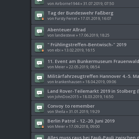
von
Airborne1944
»
31.07.2019, 07:50
Tag der Bundeswehr Faßberg
von
Fursty Ferret
»
17.01.2019, 16:07
Abenteuer Allrad
von
landiesteve
»
17.06.2019, 18:25
" Frühlingstreffen-Bentwisch-" 2019
von
ebi
»
13.02.2019, 16:15
11. Event am Bunkermuseum Frauenwald
von
Meier
»
22.05.2019, 08:54
Militärfahrzeugtreffen Hannover 4.-5. Ma
von
krankenhausen
»
18.04.2019, 09:06
Land Rover-Teilemarkt 2019 in Stolberg 
von
JohnDoe2015
»
18.03.2019, 16:50
Convoy to remember
von
Sheila
»
31.01.2019, 19:29
Berlin Patrol - 12.-20. Juni 2019
von
Meier
»
17.09.2018, 09:00
Alles muss raus bei Fauli-Pauli zwischen