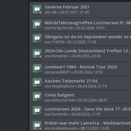
Saverne Februar 2021
von
alk
»
26.01.2021, 21:40
Militärfahrzeugtreffen Luttmersen Fr. 08.
von
Fursty Ferret
»
03.02.2026, 15:51
Übrigens ist da im September wieder so 
von
71KF36
»
30.12.2025, 17:58
2024 Oliv Landy Deutschland Treffen 12.-
von
ferretmk1
»
24.09.2023, 20:38
Lionheart 1984 - Revival Tour 2024
von
pzaufklbtl7
»
20.08.2024, 12:50
Aachen Teilemarkt 27.04.
von
Anoplophora
»
26.04.2024, 21:16
Ciney Belgien!
von
Airborne1944
»
05.03.2024, 08:37
Luttmersen 2024 - Save the date 17.-20.0
von
ferretmk1
»
26.09.2023, 11:07
Früher war mehr Lametta - Weihnachtst
von
krankenhausen
»
08.12.2023, 16:45