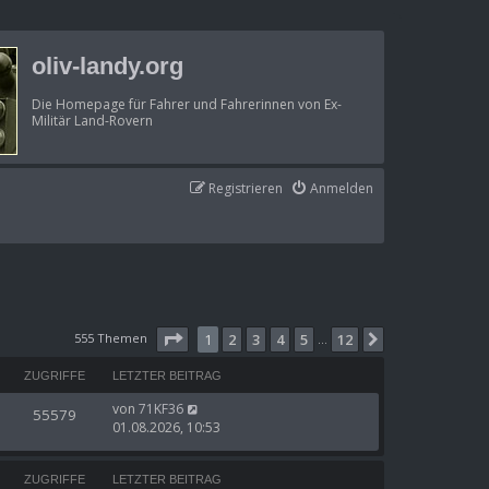
oliv-landy.org
Die Homepage für Fahrer und Fahrerinnen von Ex-
Militär Land-Rovern
Registrieren
Anmelden
Seite
1
von
12
555 Themen
1
2
3
4
5
12
Nächste
…
ZUGRIFFE
LETZTER BEITRAG
von
71KF36
55579
01.08.2026, 10:53
ZUGRIFFE
LETZTER BEITRAG