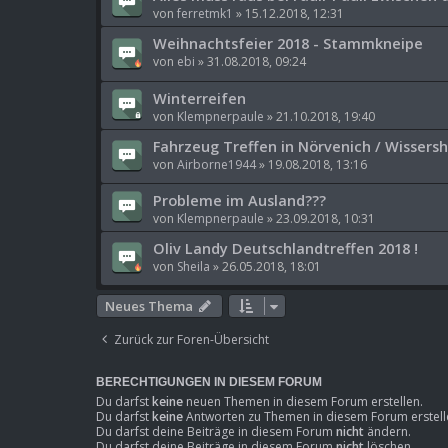
von
ferretmk1
»
15.12.2018, 12:31
Weihnachtsfeier 2018 - Stammkneipe
von
ebi
»
31.08.2018, 09:24
Winterreifen
von
Klempnerpaule
»
21.10.2018, 19:40
Fahrzeug Treffen in Nörvenich / Wissers
von
Airborne1944
»
19.08.2018, 13:16
Probleme im Ausland???
von
Klempnerpaule
»
23.09.2018, 10:31
Oliv Landy Deutschlandtreffen 2018 !
von
Sheila
»
26.05.2018, 18:01
Neues Thema
Zurück zur Foren-Übersicht
BERECHTIGUNGEN IN DIESEM FORUM
Du darfst
keine
neuen Themen in diesem Forum erstellen.
Du darfst
keine
Antworten zu Themen in diesem Forum erstell
Du darfst deine Beiträge in diesem Forum
nicht
ändern.
Du darfst deine Beiträge in diesem Forum
nicht
löschen.