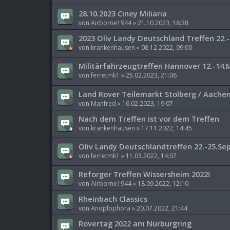
28.10.2023 Ciney Miliaria
von
Airborne1944
»
21.10.2023, 18:38
2023 Oliv Landy Deutschland Treffen 22.-
von
krankenhausen
»
08.12.2022, 09:00
Militärfahrzeugtreffen Hannover 12.-14.
von
ferretmk1
»
25.02.2023, 21:06
Land Rover Teilemarkt Stolberg / Aache
von
Manfred
»
16.02.2023, 19:07
Nach dem Treffen ist vor dem Treffen
von
krankenhausen
»
17.11.2022, 14:45
Oliv Landy Deutschlandtreffen 22.-25.S
von
ferretmk1
»
11.03.2022, 14:07
Reforger Treffen Wissersheim 2022!
von
Airborne1944
»
18.09.2022, 12:10
Rheinbach Classics
von
Anoplophora
»
20.07.2022, 21:44
Rovertag 2022 am Nürburgring