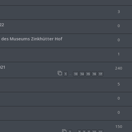
3
22
0
e des Museums Zinkhütter Hof
0
1
021
240
1
13
14
15
16
17
…
5
0
0
150