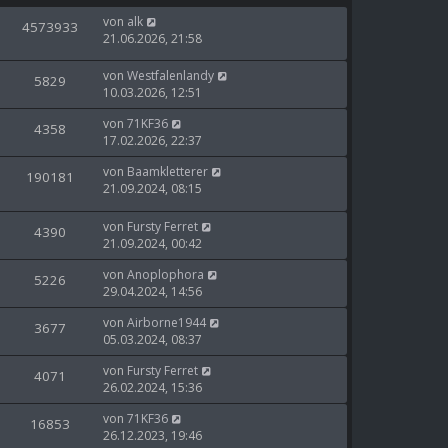
von
alk
4573933
21.06.2026, 21:58
von
Westfalenlandy
5829
10.03.2026, 12:51
von
71KF36
4358
17.02.2026, 22:37
von
Baamkletterer
190181
21.09.2024, 08:15
von
Fursty Ferret
4390
21.09.2024, 00:42
von
Anoplophora
5226
29.04.2024, 14:56
von
Airborne1944
3677
05.03.2024, 08:37
von
Fursty Ferret
4071
26.02.2024, 15:36
von
71KF36
16853
26.12.2023, 19:46