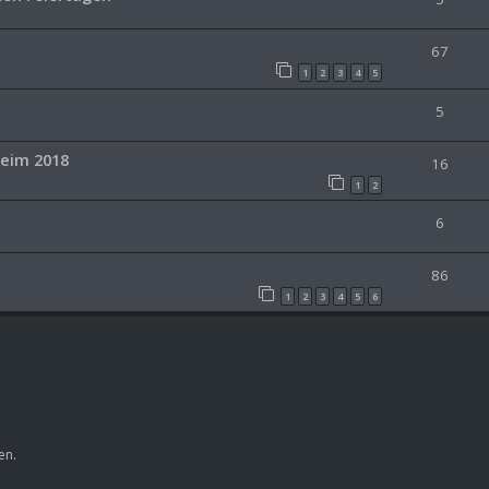
67
1
2
3
4
5
5
heim 2018
16
1
2
6
86
1
2
3
4
5
6
en.