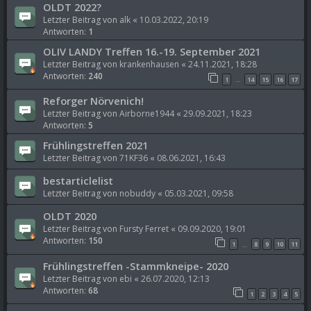
OLDT 2022?
Letzter Beitrag von
alk
«
10.03.2022, 20:19
Antworten:
1
OLIV LANDY Treffen 16.-19. September 2021
Letzter Beitrag von
krankenhausen
«
24.11.2021, 18:28
Antworten:
240
1
14
15
16
17
…
Reforger Nörvenich!
Letzter Beitrag von
Airborne1944
«
29.09.2021, 18:23
Antworten:
5
Frühlingstreffen 2021
Letzter Beitrag von
71KF36
«
08.06.2021, 16:43
bestarticlelist
Letzter Beitrag von
nobuddy
«
05.03.2021, 09:58
OLDT 2020
Letzter Beitrag von
Fursty Ferret
«
09.09.2020, 19:01
Antworten:
150
1
8
9
10
11
…
Frühlingstreffen -Stammkneipe- 2020
Letzter Beitrag von
ebi
«
26.07.2020, 12:13
Antworten:
68
1
2
3
4
5