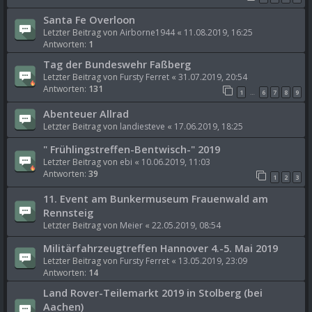
Santa Fe Overloon
Letzter Beitrag von
Airborne1944
«
11.08.2019, 16:25
Antworten:
1
Tag der Bundeswehr Faßberg
Letzter Beitrag von
Fursty Ferret
«
31.07.2019, 20:54
Antworten:
131
1
6
7
8
9
…
Abenteuer Allrad
Letzter Beitrag von
landiesteve
«
17.06.2019, 18:25
" Frühlingstreffen-Bentwisch-" 2019
Letzter Beitrag von
ebi
«
10.06.2019, 11:03
Antworten:
39
1
2
3
11. Event am Bunkermuseum Frauenwald am
Rennsteig
Letzter Beitrag von
Meier
«
22.05.2019, 08:54
Militärfahrzeugtreffen Hannover 4.-5. Mai 2019
Letzter Beitrag von
Fursty Ferret
«
13.05.2019, 23:09
Antworten:
14
Land Rover-Teilemarkt 2019 in Stolberg (bei
Aachen)