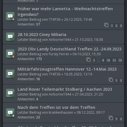
Antworten:
1
Früher war mehr Lametta - Weihnachtstreffen
irgendwo?
Letzter Beitrag von
71KF36
«
26.12.2023, 19:46
Antworten:
37
1
2
3
28.10.2023 Ciney Miliaria
Letzter Beitrag von
Airborne1944
«
21.10.2023, 18:38
2023 Oliv Landy Deutschland Treffen 22.-24.09.2023
Letzter Beitrag von
Fursty Ferret
«
04.10.2023, 15:39
Antworten:
173
1
9
10
11
12
…
Militärfahrzeugtreffen Hannover 12.-14.Mai 2023
Letzter Beitrag von
71KF36
«
18.05.2023, 13:19
Antworten:
16
1
2
Land Rover Teilemarkt Stolberg / Aachen 2023
Letzter Beitrag von
Airborne1944
«
27.04.2023, 21:20
Antworten:
4
Nach dem Treffen ist vor dem Treffen
Letzter Beitrag von
krankenhausen
«
08.12.2022, 09:17
Antworten:
23
1
2