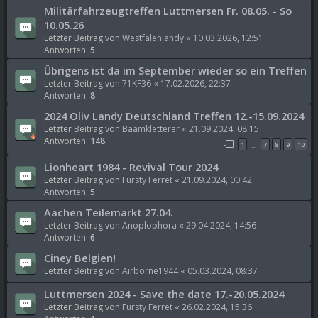
Militärfahrzeugtreffen Luttmersen Fr. 08.05. - So
10.05.26
Letzter Beitrag von
Westfalenlandy
«
10.03.2026, 12:51
Antworten:
5
Übrigens ist da im September wieder so ein Treffen
Letzter Beitrag von
71KF36
«
17.02.2026, 22:37
Antworten:
8
2024 Oliv Landy Deutschland Treffen 12.-15.09.2024
Letzter Beitrag von
Baamkletterer
«
21.09.2024, 08:15
Antworten:
148
1
7
8
9
10
…
Lionheart 1984 - Revival Tour 2024
Letzter Beitrag von
Fursty Ferret
«
21.09.2024, 00:42
Antworten:
5
Aachen Teilemarkt 27.04.
Letzter Beitrag von
Anoplophora
«
29.04.2024, 14:56
Antworten:
6
Ciney Belgien!
Letzter Beitrag von
Airborne1944
«
05.03.2024, 08:37
Luttmersen 2024 - Save the date 17.-20.05.2024
Letzter Beitrag von
Fursty Ferret
«
26.02.2024, 15:36