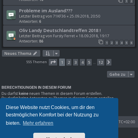
1
2
Probleme im Ausland???
Letzter Beitrag von
71KF36
«
25.09.2018, 20:50
Antworten:
6
Oliv Landy Deutschlandtreffen 2018 !
Letzter Beitrag von
Fursty Ferret
«
18.09.2018, 19:17
Antworten:
86
1
2
3
4
5
6
Neues Thema
Seite
1
von
12
555 Themen
1
2
3
4
5
12
Nächste
…
Gehe zu
BERECHTIGUNGEN IN DIESEM FORUM
Du darfst
keine
neuen Themen in diesem Forum erstellen.
Du darfst
keine
Antworten zu Themen in diesem Forum erstellen.
Du darfst deine Beiträge in diesem Forum
nicht
ändern.
Diese Website nutzt Cookies, um dir den
Du darfst deine Beiträge in diesem Forum
nicht
löschen.
Du darfst
keine
Dateianhänge in diesem Forum erstellen.
bestmöglichen Komfort bei der Nutzung zu
Startseite
Foren-Übersicht
Alle Zeiten sind
UTC+02:00
bieten.
Mehr erfahren
Powered by
phpBB
® Forum Software © phpBB Limited