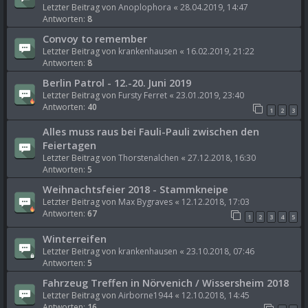
Letzter Beitrag von
Anoplophora
«
28.04.2019, 14:47
Antworten:
8
Convoy to remember
Letzter Beitrag von
krankenhausen
«
16.02.2019, 21:22
Antworten:
8
Berlin Patrol - 12.-20. Juni 2019
Letzter Beitrag von
Fursty Ferret
«
23.01.2019, 23:40
Antworten:
40
1
2
3
Alles muss raus bei Fauli-Pauli zwischen den
Feiertagen
Letzter Beitrag von
Thorstenalchen
«
27.12.2018, 16:30
Antworten:
5
Weihnachtsfeier 2018 - Stammkneipe
Letzter Beitrag von
Max Bygraves
«
12.12.2018, 17:03
Antworten:
67
1
2
3
4
5
Winterreifen
Letzter Beitrag von
krankenhausen
«
23.10.2018, 07:46
Antworten:
5
Fahrzeug Treffen in Nörvenich / Wissersheim 2018
Letzter Beitrag von
Airborne1944
«
12.10.2018, 14:45
Antworten:
16