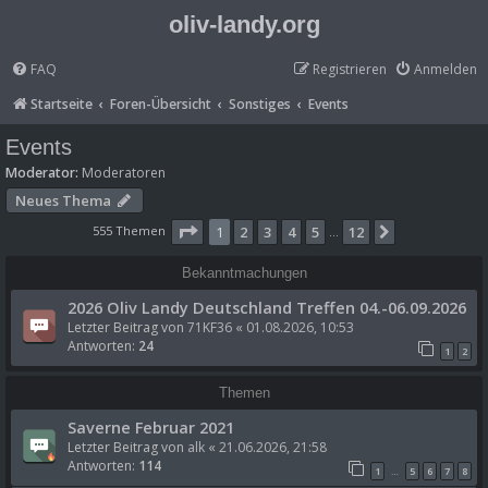
oliv-landy.org
FAQ
Registrieren
Anmelden
Startseite
Foren-Übersicht
Sonstiges
Events
Events
Moderator:
Moderatoren
Neues Thema
Seite
1
von
12
555 Themen
1
2
3
4
5
12
Nächste
…
Bekanntmachungen
2026 Oliv Landy Deutschland Treffen 04.-06.09.2026
Letzter Beitrag von
71KF36
«
01.08.2026, 10:53
Antworten:
24
1
2
Themen
Saverne Februar 2021
Letzter Beitrag von
alk
«
21.06.2026, 21:58
Antworten:
114
1
5
6
7
8
…