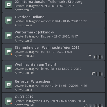
22. Internationaler Teilemarkt Stolberg
Letzter Beitrag von
90er
«
18.03.2020, 22:37
Antworten:
2
Overloon Holland!
Letzter Beitrag von
Airborne1944
«
01.02.2020, 11:22
Antworten:
6
Wintermarkt Jokkmokk
Letzter Beitrag von
Eisbaer
«
28.01.2020, 18:17
Antworten:
3
Stammkneipe - Weihnachtsfeier 2019
Letzter Beitrag von
ebi
«
21.01.2020, 18:03
Antworten:
33
1
2
3
Weihnachten am Teich?
Letzter Beitrag von
ferretmk1
«
13.12.2019, 09:10
Antworten:
19
1
2
Reforger Wissersheim
Letzter Beitrag von
Airborne1944
«
08.10.2019, 14:46
Antworten:
8
OLDT 2019
Letzter Beitrag von
Fursty Ferret
«
07.09.2019, 20:14
Antworten:
50
1
2
3
4