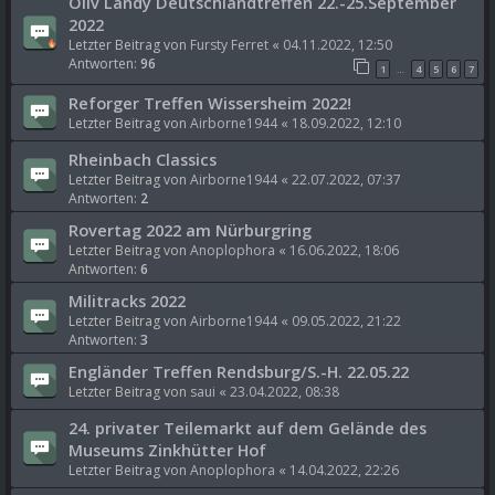
Oliv Landy Deutschlandtreffen 22.-25.September
2022
Letzter Beitrag von
Fursty Ferret
«
04.11.2022, 12:50
Antworten:
96
1
4
5
6
7
…
Reforger Treffen Wissersheim 2022!
Letzter Beitrag von
Airborne1944
«
18.09.2022, 12:10
Rheinbach Classics
Letzter Beitrag von
Airborne1944
«
22.07.2022, 07:37
Antworten:
2
Rovertag 2022 am Nürburgring
Letzter Beitrag von
Anoplophora
«
16.06.2022, 18:06
Antworten:
6
Militracks 2022
Letzter Beitrag von
Airborne1944
«
09.05.2022, 21:22
Antworten:
3
Engländer Treffen Rendsburg/S.-H. 22.05.22
Letzter Beitrag von
saui
«
23.04.2022, 08:38
24. privater Teilemarkt auf dem Gelände des
Museums Zinkhütter Hof
Letzter Beitrag von
Anoplophora
«
14.04.2022, 22:26