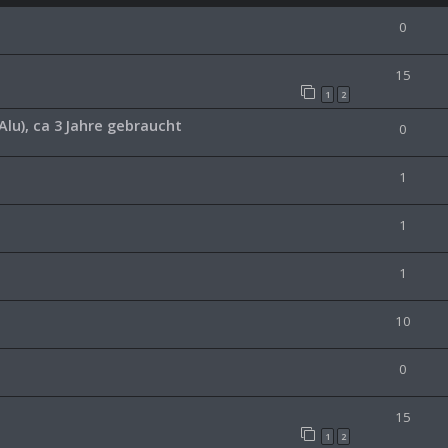
0
15
1
2
Alu), ca 3 Jahre gebraucht
0
1
1
1
10
0
15
1
2