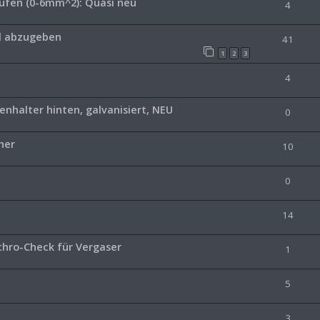
ufen (0-6mm^2): Quasi neu
4
el abzugeben
41
1
2
3
4
nhalter hinten, galvanisiert, NEU
0
her
10
0
14
chro-Check für Vergaser
1
5
3