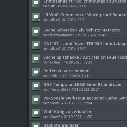
Crimpzange für Rollcrimpungen zu verka
von
alk
»
05.02.2024, 21:08
LR Wolf: Demolierter Waterproof Snork
von
alk
»
01.01.2024, 22:21
Suche Schweizer Zivilschutz Matratze
von
krankenhausen
»
07.01.2024, 18:42
DA1187 - Land Rover TDI 90 Schmutzlappe
von
alk
»
01.01.2024, 18:04
Suche Spitzhacke / Axt / Halon Feuerlösc
von
Elphiel
»
16.09.2023, 09:24
Reifen zu verschenken
von
Tel81
»
13.12.2023, 18:13
BGS Tempo und BGS Serie II Landrover
von
TempoBGS
»
10.10.2023, 23:21
V8- Spezialwerkzeug gesucht: Suche Syn
von
SnowF
»
05.10.2023, 22:04
Wolf Käfig zu verkaufen
von
SnowF
»
01.10.2023, 11:57
Backofenreiniger