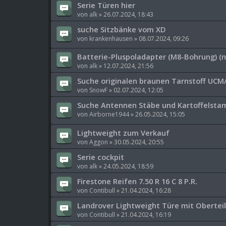
Serie Türen hier
von
alk
»
26.07.2024, 18:43
suche Sitzbänke vom XD
von
krankenhausen
»
08.07.2024, 09:26
Batterie-Pluspoladapter (M8-Bohrung) (n
von
alk
»
12.07.2024, 21:56
Suche originalen braunen Tarnstoff UC
von
SnowF
»
02.07.2024, 12:05
Suche Antennen Stäbe und Kartoffelsta
von
Airborne1944
»
26.05.2024, 15:05
Lightweight zum Verkauf
von
Aggon
»
30.05.2024, 20:55
Serie cockpit
von
alk
»
24.05.2024, 18:59
Firestone Reifen 7.50 R 16 C 8 P.R.
von
Contibull
»
21.04.2024, 16:28
Landrover Lightweight Türe mit Oberteil
von
Contibull
»
21.04.2024, 16:19