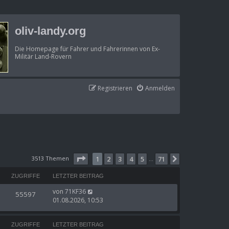
oliv-landy.org
Die Homepage für Fahrer und Fahrerinnen von Ex-
Militär Land-Rovern
Registrieren
Anmelden
Seite
1
von
71
3513 Themen
1
2
3
4
5
71
Nächste
…
ZUGRIFFE
LETZTER BEITRAG
von
71KF36
55597
01.08.2026, 10:53
ZUGRIFFE
LETZTER BEITRAG