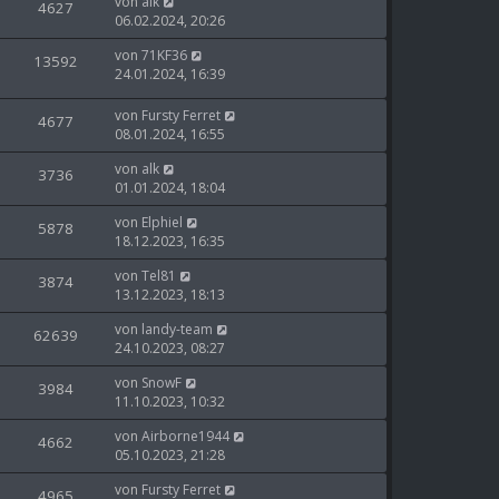
von
alk
4627
06.02.2024, 20:26
von
71KF36
13592
24.01.2024, 16:39
von
Fursty Ferret
4677
08.01.2024, 16:55
von
alk
3736
01.01.2024, 18:04
von
Elphiel
5878
18.12.2023, 16:35
von
Tel81
3874
13.12.2023, 18:13
von
landy-team
62639
24.10.2023, 08:27
von
SnowF
3984
11.10.2023, 10:32
von
Airborne1944
4662
05.10.2023, 21:28
von
Fursty Ferret
4965