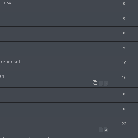
links
0
0
0
5
trebenset
10
en
16
1
2
s
0
0
23
1
2