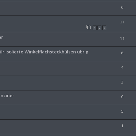
0
31
1
2
3
er
11
r isolierte Winkelflachsteckhülsen übrig
6
4
2
enziner
0
5
1