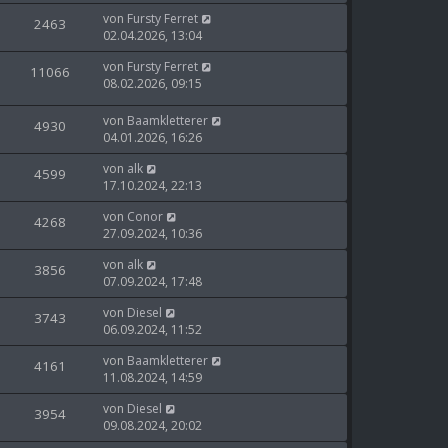
von
Fursty Ferret
2463
02.04.2026, 13:04
von
Fursty Ferret
11066
08.02.2026, 09:15
von
Baamkletterer
4930
04.01.2026, 16:26
von
alk
4599
17.10.2024, 22:13
von
Conor
4268
27.09.2024, 10:36
von
alk
3856
07.09.2024, 17:48
von
Diesel
3743
06.09.2024, 11:52
von
Baamkletterer
4161
11.08.2024, 14:59
von
Diesel
3954
09.08.2024, 20:02