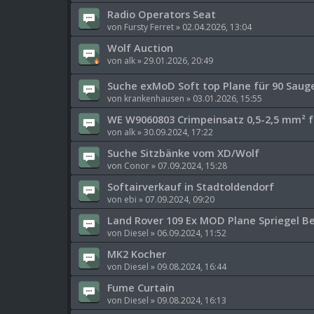
Radio Operators Seat
von
Fursty Ferret
»
02.04.2026, 13:04
Wolf Auction
von
alk
»
29.01.2026, 20:49
Suche exMoD Soft top Plane für 90 Saug
von
krankenhausen
»
03.01.2026, 15:55
WE W9060803 Crimpeinsatz 0,5-2,5 mm² fü
von
alk
»
30.09.2024, 17:22
Suche Sitzbänke vom XD/Wolf
von
Conor
»
07.09.2024, 15:28
Softairverkauf in Stadtoldendorf
von
ebi
»
07.09.2024, 09:20
Land Rover 109 Ex MOD Plane Spriegel B
von
Diesel
»
06.09.2024, 11:52
MK2 Kocher
von
Diesel
»
09.08.2024, 16:44
Fume Curtain
von
Diesel
»
09.08.2024, 16:13