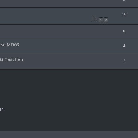
16
1
2
0
mse MD63
4
t) Taschen
7
en.