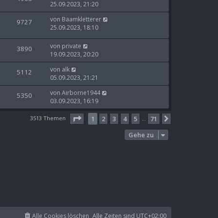
25.09.2023, 21:20
von
Baamkletterer
9727
25.09.2023, 18:10
von
private
3890
19.09.2023, 20:20
von
alk
5112
05.09.2023, 21:21
von
Airborne1944
5350
03.09.2023, 16:19
Seite
1
von
71
3513 Themen
1
2
3
4
5
71
Nächste
…
Gehe zu
Alle Cookies löschen
Alle Zeiten sind
UTC+02:00