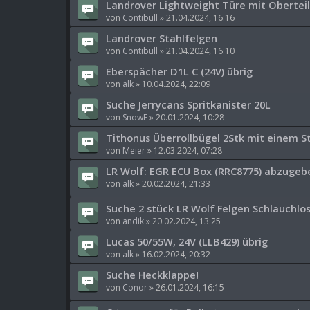
Landrover Lightweight Türe mit Oberteil 
von
Contibull
»
21.04.2024, 16:16
Landrover Stahlfelgen
von
Contibull
»
21.04.2024, 16:10
Eberspächer D1L C (24V) übrig
von
alk
»
10.04.2024, 22:09
Suche Jerrycans Spritkanister 20L
von
SnowF
»
20.01.2024, 10:28
Tithonus Überrollbügel 2Stk mit einem S
von
Meier
»
12.03.2024, 07:28
LR Wolf: EGR ECU Box (RRC8775) abzugeb
von
alk
»
20.02.2024, 21:33
Suche 2 stück LR Wolf Felgen Schlauchlo
von
andik
»
20.02.2024, 13:25
Lucas 50/55W, 24V (LLB429) übrig
von
alk
»
16.02.2024, 20:32
Suche Heckklappe!
von
Conor
»
26.01.2024, 16:15