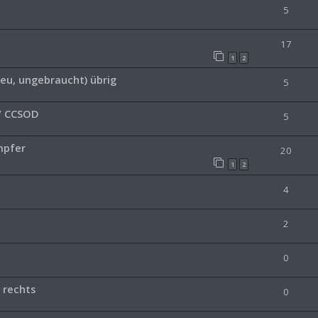
5
17
1
2
eu, ungebraucht) übrig
5
M/ CCSOD
5
mpfer
20
1
2
4
2
0
 rechts
0