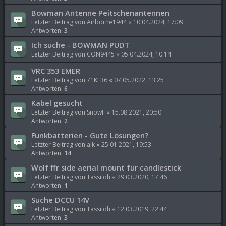
Bowman Antenne Peitschenantennen
Letzter Beitrag von
Airborne1944
«
10.04.2024, 17:09
Antworten:
3
Ich suche - BOWMAN PUDT
Letzter Beitrag von
CON9445
«
05.04.2024, 10:14
VRC 353 EMER
Letzter Beitrag von
71KF36
«
07.05.2022, 13:25
Antworten:
6
Kabel gesucht
Letzter Beitrag von
SnowF
«
15.08.2021, 20:50
Antworten:
2
Funkbatterien - Gute Lösungen?
Letzter Beitrag von
alk
«
25.01.2021, 19:53
Antworten:
14
Wolf ffr side aerial mount für candlestick
Letzter Beitrag von
Tassiloh
«
29.03.2020, 17:46
Antworten:
1
Suche DCCU 14V
Letzter Beitrag von
Tassiloh
«
12.03.2019, 22:44
Antworten:
3