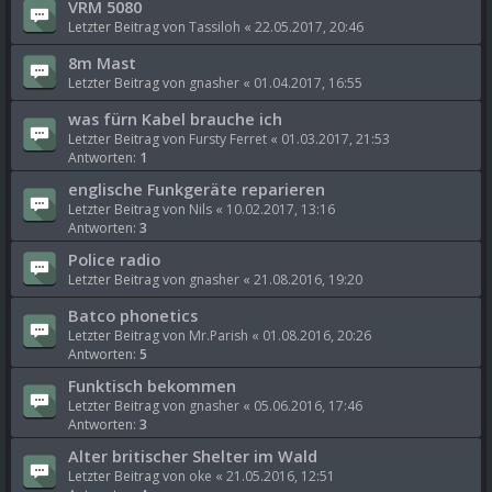
VRM 5080
Letzter Beitrag von
Tassiloh
«
22.05.2017, 20:46
8m Mast
Letzter Beitrag von
gnasher
«
01.04.2017, 16:55
was fürn Kabel brauche ich
Letzter Beitrag von
Fursty Ferret
«
01.03.2017, 21:53
Antworten:
1
englische Funkgeräte reparieren
Letzter Beitrag von
Nils
«
10.02.2017, 13:16
Antworten:
3
Police radio
Letzter Beitrag von
gnasher
«
21.08.2016, 19:20
Batco phonetics
Letzter Beitrag von
Mr.Parish
«
01.08.2016, 20:26
Antworten:
5
Funktisch bekommen
Letzter Beitrag von
gnasher
«
05.06.2016, 17:46
Antworten:
3
Alter britischer Shelter im Wald
Letzter Beitrag von
oke
«
21.05.2016, 12:51