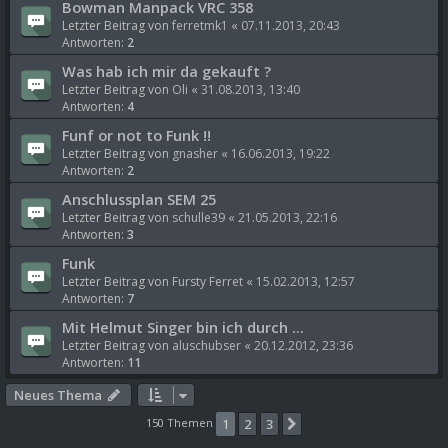
Bowman Manpack VRC 358
Letzter Beitrag von
ferretmk1
«
07.11.2013, 20:43
Antworten:
2
Was hab ich mir da gekauft ?
Letzter Beitrag von
Oli
«
31.08.2013, 13:40
Antworten:
4
Funf or not to Funk !!
Letzter Beitrag von
gnasher
«
16.06.2013, 19:22
Antworten:
2
Anschlussplan SEM 25
Letzter Beitrag von
schulle39
«
21.05.2013, 22:16
Antworten:
3
Funk
Letzter Beitrag von
Fursty Ferret
«
15.02.2013, 12:57
Antworten:
7
Mit Helmut Singer bin ich durch ...
Letzter Beitrag von
aluschubser
«
20.12.2012, 23:36
Antworten:
11
Neues Thema
150 Themen
1
2
3
Nächste