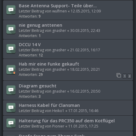
Base Antenna Support- Teile über...
Letzter Beitrag von
wulfmen
«
12.05.2015, 12:09
Antworten:
9
nie genug anttenen
Letzter Beitrag von
gnasher
«
30.03.2015, 22:43
Antworten:
1
DCCU 14 V
Letzter Beitrag von
gnasher
«
21.02.2015, 16:17
Antworten:
12
Hab mir eine Funke gekauft
Letzter Beitrag von
gnasher
«
18.02.2015, 20:21
Antworten:
29
1
2
Diagram gesucht
Letzter Beitrag von
gnasher
«
16.02.2015, 20:50
Antworten:
3
Harness Kabel für Clansman
Letzter Beitrag von
Heiko1
«
17.01.2015, 16:46
Halterung für das PRC350 auf dem Kotflügel
Letzter Beitrag von
Pionier
«
11.01.2015, 17:25
Doofe Frage zum Thema Funk