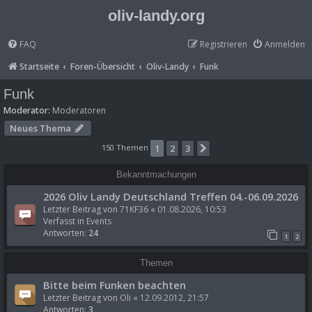
oliv-landy.org
FAQ
Registrieren
Anmelden
Startseite
Foren-Übersicht
Oliv-Landy
Funk
Funk
Moderator:
Moderatoren
Neues Thema
150 Themen
1
2
3
Nächste
Bekanntmachungen
2026 Oliv Landy Deutschland Treffen 04.-06.09.2026
Letzter Beitrag von
71KF36
«
01.08.2026, 10:53
Verfasst in
Events
Antworten:
24
1
2
Themen
Bitte beim Funken beachten
Letzter Beitrag von
Oli
«
12.09.2012, 21:57
Antworten:
3