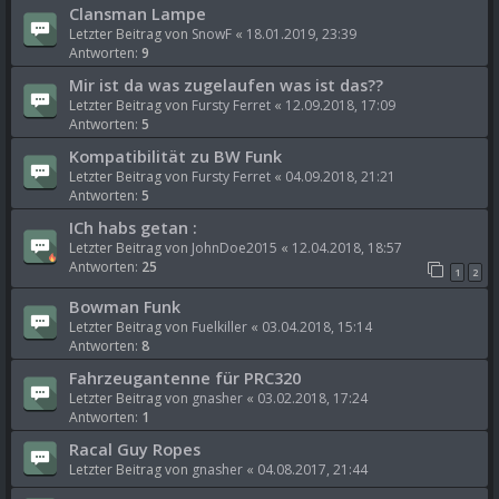
Clansman Lampe
Letzter Beitrag von
SnowF
«
18.01.2019, 23:39
Antworten:
9
Mir ist da was zugelaufen was ist das??
Letzter Beitrag von
Fursty Ferret
«
12.09.2018, 17:09
Antworten:
5
Kompatibilität zu BW Funk
Letzter Beitrag von
Fursty Ferret
«
04.09.2018, 21:21
Antworten:
5
ICh habs getan :
Letzter Beitrag von
JohnDoe2015
«
12.04.2018, 18:57
Antworten:
25
1
2
Bowman Funk
Letzter Beitrag von
Fuelkiller
«
03.04.2018, 15:14
Antworten:
8
Fahrzeugantenne für PRC320
Letzter Beitrag von
gnasher
«
03.02.2018, 17:24
Antworten:
1
Racal Guy Ropes
Letzter Beitrag von
gnasher
«
04.08.2017, 21:44