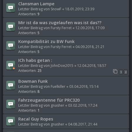
Clansman Lampe
Letzter Beitrag von
SnowF
«
18.01.2019, 23:39
Antworten:
9
Mir ist da was zugelaufen was ist das??
Letzter Beitrag von
Fursty Ferret
«
12.09.2018, 17:09
Antworten:
5
Kompatibilität zu BW Funk
Letzter Beitrag von
Fursty Ferret
«
04.09.2018, 21:21
Antworten:
5
ICh habs getan :
Letzter Beitrag von
JohnDoe2015
«
12.04.2018, 18:57
Antworten:
25
1
2
Bowman Funk
Letzter Beitrag von
Fuelkiller
«
03.04.2018, 15:14
Antworten:
8
Fahrzeugantenne für PRC320
Letzter Beitrag von
gnasher
«
03.02.2018, 17:24
Antworten:
1
Racal Guy Ropes
Letzter Beitrag von
gnasher
«
04.08.2017, 21:44