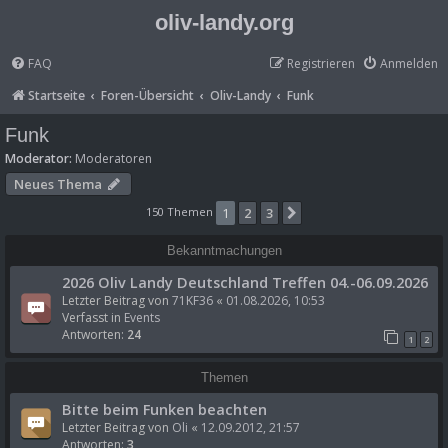
oliv-landy.org
FAQ
Registrieren
Anmelden
Startseite
Foren-Übersicht
Oliv-Landy
Funk
Funk
Moderator:
Moderatoren
Neues Thema
150 Themen
1
2
3
Nächste
Bekanntmachungen
2026 Oliv Landy Deutschland Treffen 04.-06.09.2026
Letzter Beitrag von
71KF36
«
01.08.2026, 10:53
Verfasst in
Events
Antworten:
24
1
2
Themen
Bitte beim Funken beachten
Letzter Beitrag von
Oli
«
12.09.2012, 21:57
Antworten:
3