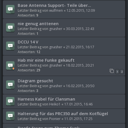
Base Antenna Support- Teile über...
Letzter Beitrag von
wulfmen
«
12.05.2015, 12:09
Antworten:
9
nie genug anttenen
Letzter Beitrag von
gnasher
«
30.03.2015, 22:43
Antworten:
1
DCCU 14 V
Letzter Beitrag von
gnasher
«
21.02.2015, 16:17
Antworten:
12
Hab mir eine Funke gekauft
Letzter Beitrag von
gnasher
«
18.02.2015, 20:21
Antworten:
29
1
2
Diagram gesucht
Letzter Beitrag von
gnasher
«
16.02.2015, 20:50
Antworten:
3
Harness Kabel für Clansman
Letzter Beitrag von
Heiko1
«
17.01.2015, 16:46
Halterung für das PRC350 auf dem Kotflügel
Letzter Beitrag von
Pionier
«
11.01.2015, 17:25
Doofe Frage zum Thema Funk