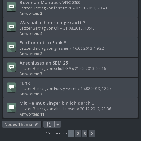
Bowman Manpack VRC 358
Letzter Beitrag von
ferretmk1
«
07.11.2013, 20:43
Antworten:
2
Was hab ich mir da gekauft ?
Letzter Beitrag von
Oli
«
31.08.2013, 13:40
Antworten:
4
Funf or not to Funk !!
Letzter Beitrag von
gnasher
«
16.06.2013, 19:22
Antworten:
2
Anschlussplan SEM 25
Letzter Beitrag von
schulle39
«
21.05.2013, 22:16
Antworten:
3
Funk
Letzter Beitrag von
Fursty Ferret
«
15.02.2013, 12:57
Antworten:
7
Mit Helmut Singer bin ich durch ...
Letzter Beitrag von
aluschubser
«
20.12.2012, 23:36
Antworten:
11
Neues Thema
150 Themen
1
2
3
Nächste