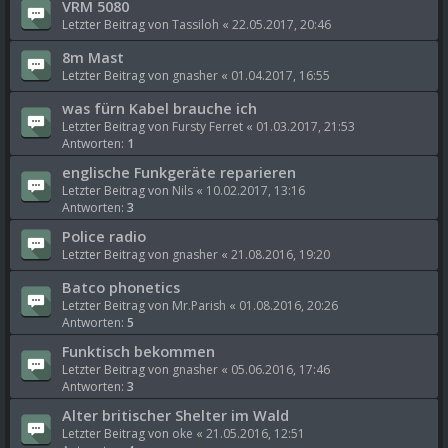
VRM 5080
Letzter Beitrag von
Tassiloh
«
22.05.2017, 20:46
8m Mast
Letzter Beitrag von
gnasher
«
01.04.2017, 16:55
was fürn Kabel brauche ich
Letzter Beitrag von
Fursty Ferret
«
01.03.2017, 21:53
Antworten:
1
englische Funkgeräte reparieren
Letzter Beitrag von
Nils
«
10.02.2017, 13:16
Antworten:
3
Police radio
Letzter Beitrag von
gnasher
«
21.08.2016, 19:20
Batco phonetics
Letzter Beitrag von
Mr.Parish
«
01.08.2016, 20:26
Antworten:
5
Funktisch bekommen
Letzter Beitrag von
gnasher
«
05.06.2016, 17:46
Antworten:
3
Alter britischer Shelter im Wald
Letzter Beitrag von
oke
«
21.05.2016, 12:51