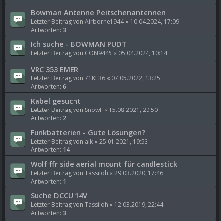
Bowman Antenne Peitschenantennen
Letzter Beitrag von
Airborne1944
«
10.04.2024, 17:09
Antworten:
3
Ich suche - BOWMAN PUDT
Letzter Beitrag von
CON9445
«
05.04.2024, 10:14
VRC 353 EMER
Letzter Beitrag von
71KF36
«
07.05.2022, 13:25
Antworten:
6
Kabel gesucht
Letzter Beitrag von
SnowF
«
15.08.2021, 20:50
Antworten:
2
Funkbatterien - Gute Lösungen?
Letzter Beitrag von
alk
«
25.01.2021, 19:53
Antworten:
14
Wolf ffr side aerial mount für candlestick
Letzter Beitrag von
Tassiloh
«
29.03.2020, 17:46
Antworten:
1
Suche DCCU 14V
Letzter Beitrag von
Tassiloh
«
12.03.2019, 22:44
Antworten:
3