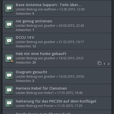
Base Antenna Support- Teile über...
Letzter Beitrag von
wulfmen
«
12.05.2015, 12:09
Antworten:
9
nie genug anttenen
Letzter Beitrag von
gnasher
«
30.03.2015, 22:43
Antworten:
1
DCCU 14 V
Letzter Beitrag von
gnasher
«
21.02.2015, 16:17
Antworten:
12
Hab mir eine Funke gekauft
Letzter Beitrag von
gnasher
«
18.02.2015, 20:21
Antworten:
29
1
2
Diagram gesucht
Letzter Beitrag von
gnasher
«
16.02.2015, 20:50
Antworten:
3
Harness Kabel für Clansman
Letzter Beitrag von
Heiko1
«
17.01.2015, 16:46
Halterung für das PRC350 auf dem Kotflügel
Letzter Beitrag von
Pionier
«
11.01.2015, 17:25
Doofe Frage zum Thema Funk