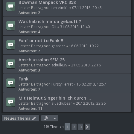
Bowman Manpack VRC 358
Letzter Beitrag von
ferretmk1
«
07.11.2013, 20:43
Antworten:
2
Was hab ich mir da gekauft ?
Letzter Beitrag von
Oli
«
31.08.2013, 13:40
Antworten:
4
Funf or not to Funk !!
Letzter Beitrag von
gnasher
«
16.06.2013, 19:22
Antworten:
2
Anschlussplan SEM 25
Letzter Beitrag von
schulle39
«
21.05.2013, 22:16
Antworten:
3
Funk
Letzter Beitrag von
Fursty Ferret
«
15.02.2013, 12:57
Antworten:
7
Mit Helmut Singer bin ich durch ...
Letzter Beitrag von
aluschubser
«
20.12.2012, 23:36
Antworten:
11
Neues Thema
150 Themen
1
2
3
Nächste