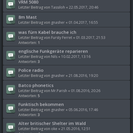
VRM 5080
Letzter Beitrag von
Tassiloh
«
22.05.2017, 20:46
8m Mast
Letzter Beitrag von
gnasher
«
01.04.2017, 16:55
was fürn Kabel brauche ich
Letzter Beitrag von
Fursty Ferret
«
01.03.2017, 21:53
Antworten:
1
englische Funkgeräte reparieren
Letzter Beitrag von
Nils
«
10.02.2017, 13:16
Antworten:
3
Police radio
Letzter Beitrag von
gnasher
«
21.08.2016, 19:20
Batco phonetics
Letzter Beitrag von
Mr.Parish
«
01.08.2016, 20:26
Antworten:
5
Funktisch bekommen
Letzter Beitrag von
gnasher
«
05.06.2016, 17:46
Antworten:
3
Alter britischer Shelter im Wald
Letzter Beitrag von
oke
«
21.05.2016, 12:51