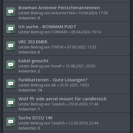
Bowman Antenne Peitschenantennen
Letzter Beitrag von
Airborne1944
«
10.04.2024, 17:09
Antworten:
3
Ich suche - BOWMAN PUDT
Letzter Beitrag von
CON9445
«
05.04.2024, 10:14
VRC 353 EMER
Letzter Beitrag von
71KF36
«
07.05.2022, 13:25
Antworten:
6
Kabel gesucht
Letzter Beitrag von
SnowF
«
15.08.2021, 20:50
Antworten:
2
Funkbatterien - Gute Lösungen?
Letzter Beitrag von
alk
«
25.01.2021, 19:53
Antworten:
14
Wolf ffr side aerial mount für candlestick
Letzter Beitrag von
Tassiloh
«
29.03.2020, 17:46
Antworten:
1
Suche DCCU 14V
Letzter Beitrag von
Tassiloh
«
12.03.2019, 22:44
Antworten:
3