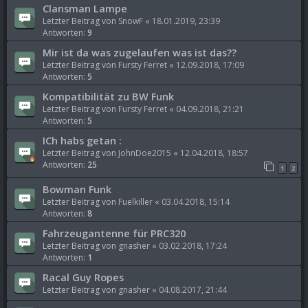
Clansman Lampe
Letzter Beitrag von
SnowF
«
18.01.2019, 23:39
Antworten:
9
Mir ist da was zugelaufen was ist das??
Letzter Beitrag von
Fursty Ferret
«
12.09.2018, 17:09
Antworten:
5
Kompatibilität zu BW Funk
Letzter Beitrag von
Fursty Ferret
«
04.09.2018, 21:21
Antworten:
5
ICh habs getan :
Letzter Beitrag von
JohnDoe2015
«
12.04.2018, 18:57
Antworten:
25
1
2
Bowman Funk
Letzter Beitrag von
Fuelkiller
«
03.04.2018, 15:14
Antworten:
8
Fahrzeugantenne für PRC320
Letzter Beitrag von
gnasher
«
03.02.2018, 17:24
Antworten:
1
Racal Guy Ropes
Letzter Beitrag von
gnasher
«
04.08.2017, 21:44