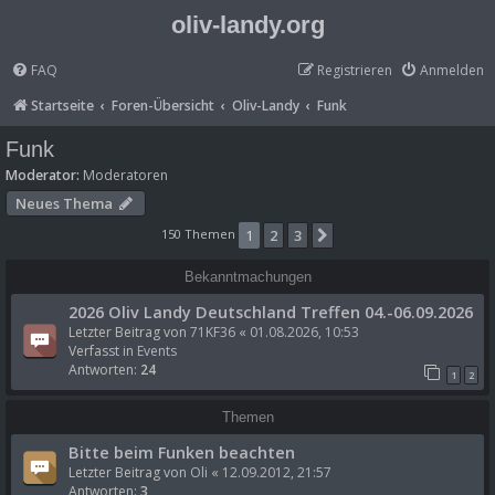
oliv-landy.org
FAQ
Registrieren
Anmelden
Startseite
Foren-Übersicht
Oliv-Landy
Funk
Funk
Moderator:
Moderatoren
Neues Thema
150 Themen
1
2
3
Nächste
Bekanntmachungen
2026 Oliv Landy Deutschland Treffen 04.-06.09.2026
Letzter Beitrag von
71KF36
«
01.08.2026, 10:53
Verfasst in
Events
Antworten:
24
1
2
Themen
Bitte beim Funken beachten
Letzter Beitrag von
Oli
«
12.09.2012, 21:57
Antworten:
3