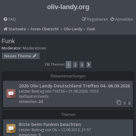
oliv-landy.org
FAQ
Registrieren
Anmelden
Startseite
Foren-Übersicht
Oliv-Landy
Funk
Funk
Moderator:
Moderatoren
Neues Thema
150 Themen
1
2
3
Nächste
Bekanntmachungen
2026 Oliv Landy Deutschland Treffen 04.-06.09.2026
Letzter Beitrag von
71KF36
«
01.08.2026, 10:53
Verfasst in
Events
Antworten:
24
1
2
Themen
Bitte beim Funken beachten
Letzter Beitrag von
Oli
«
12.09.2012, 21:57
Antworten:
3