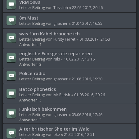
VRM 5080
Letzter Beitrag von
Tassiloh
«
22.05.2017, 20:46
8m Mast
Letzter Beitrag von
gnasher
«
01.04.2017, 16:55
was fürn Kabel brauche ich
Letzter Beitrag von
Fursty Ferret
«
01.03.2017, 21:53
Antworten:
1
englische Funkgeräte reparieren
Letzter Beitrag von
Nils
«
10.02.2017, 13:16
Antworten:
3
Police radio
Letzter Beitrag von
gnasher
«
21.08.2016, 19:20
Batco phonetics
Letzter Beitrag von
Mr.Parish
«
01.08.2016, 20:26
Antworten:
5
Funktisch bekommen
Letzter Beitrag von
gnasher
«
05.06.2016, 17:46
Antworten:
3
Alter britischer Shelter im Wald
Letzter Beitrag von
oke
«
21.05.2016, 12:51