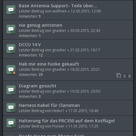
Base Antenna Support- Teile über...
Letzter Beitrag von
wulfmen
«
12.05.2015, 12:09
Antworten:
9
nie genug anttenen
Letzter Beitrag von
gnasher
«
30.03.2015, 22:43
Antworten:
1
DCCU 14 V
Letzter Beitrag von
gnasher
«
21.02.2015, 16:17
Antworten:
12
Hab mir eine Funke gekauft
Letzter Beitrag von
gnasher
«
18.02.2015, 20:21
Antworten:
29
1
2
Diagram gesucht
Letzter Beitrag von
gnasher
«
16.02.2015, 20:50
Antworten:
3
Harness Kabel für Clansman
Letzter Beitrag von
Heiko1
«
17.01.2015, 16:46
Halterung für das PRC350 auf dem Kotflügel
Letzter Beitrag von
Pionier
«
11.01.2015, 17:25
Doofe Frage zum Thema Funk