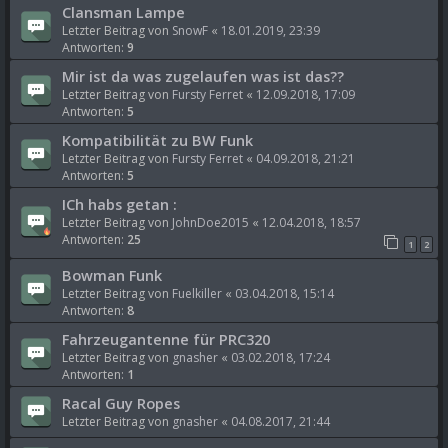
Clansman Lampe
Letzter Beitrag von
SnowF
«
18.01.2019, 23:39
Antworten:
9
Mir ist da was zugelaufen was ist das??
Letzter Beitrag von
Fursty Ferret
«
12.09.2018, 17:09
Antworten:
5
Kompatibilität zu BW Funk
Letzter Beitrag von
Fursty Ferret
«
04.09.2018, 21:21
Antworten:
5
ICh habs getan :
Letzter Beitrag von
JohnDoe2015
«
12.04.2018, 18:57
Antworten:
25
1
2
Bowman Funk
Letzter Beitrag von
Fuelkiller
«
03.04.2018, 15:14
Antworten:
8
Fahrzeugantenne für PRC320
Letzter Beitrag von
gnasher
«
03.02.2018, 17:24
Antworten:
1
Racal Guy Ropes
Letzter Beitrag von
gnasher
«
04.08.2017, 21:44