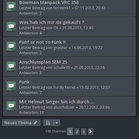
Bowman Manpack VRC 358
Letzter Beitrag von
ferretmk1
«
07.11.2013, 20:43
Antworten:
2
Was hab ich mir da gekauft ?
Letzter Beitrag von
Oli
«
31.08.2013, 13:40
Antworten:
4
Funf or not to Funk !!
Letzter Beitrag von
gnasher
«
16.06.2013, 19:22
Antworten:
2
Anschlussplan SEM 25
Letzter Beitrag von
schulle39
«
21.05.2013, 22:16
Antworten:
3
Funk
Letzter Beitrag von
Fursty Ferret
«
15.02.2013, 12:57
Antworten:
7
Mit Helmut Singer bin ich durch ...
Letzter Beitrag von
aluschubser
«
20.12.2012, 23:36
Antworten:
11
Neues Thema
150 Themen
1
2
3
Nächste