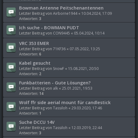
Bowman Antenne Peitschenantennen
Letzter Beitrag von
Airborne1944
«
10.04.2024, 17:09
Antworten:
3
Ich suche - BOWMAN PUDT
Letzter Beitrag von
CON9445
«
05.04.2024, 10:14
VRC 353 EMER
Letzter Beitrag von
71KF36
«
07.05.2022, 13:25
Antworten:
6
Kabel gesucht
Letzter Beitrag von
SnowF
«
15.08.2021, 20:50
Antworten:
2
Funkbatterien - Gute Lösungen?
Letzter Beitrag von
alk
«
25.01.2021, 19:53
Antworten:
14
Wolf ffr side aerial mount für candlestick
Letzter Beitrag von
Tassiloh
«
29.03.2020, 17:46
Antworten:
1
Suche DCCU 14V
Letzter Beitrag von
Tassiloh
«
12.03.2019, 22:44
Antworten:
3