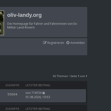
oliv-landy.org
Die Homepage für Fahrer und Fahrerinnen von Ex-
Militär Land-Rovern
Registrieren
Anmelden
36 Themen • Seite
1
von
1
ZUGRIFFE
LETZTER BEITRAG
von
71KF36
55604
01.08.2026, 10:53
ZUGRIFFE
LETZTER BEITRAG