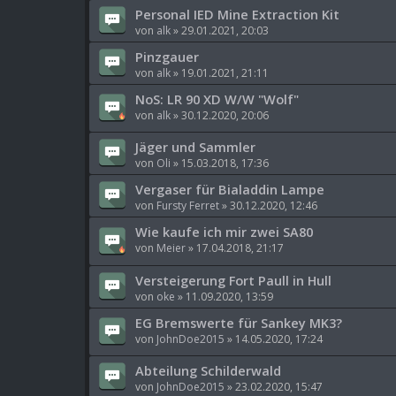
Personal IED Mine Extraction Kit
von
alk
»
29.01.2021, 20:03
Pinzgauer
von
alk
»
19.01.2021, 21:11
NoS: LR 90 XD W/W "Wolf"
von
alk
»
30.12.2020, 20:06
Jäger und Sammler
von
Oli
»
15.03.2018, 17:36
Vergaser für Bialaddin Lampe
von
Fursty Ferret
»
30.12.2020, 12:46
Wie kaufe ich mir zwei SA80
von
Meier
»
17.04.2018, 21:17
Versteigerung Fort Paull in Hull
von
oke
»
11.09.2020, 13:59
EG Bremswerte für Sankey MK3?
von
JohnDoe2015
»
14.05.2020, 17:24
Abteilung Schilderwald
von
JohnDoe2015
»
23.02.2020, 15:47