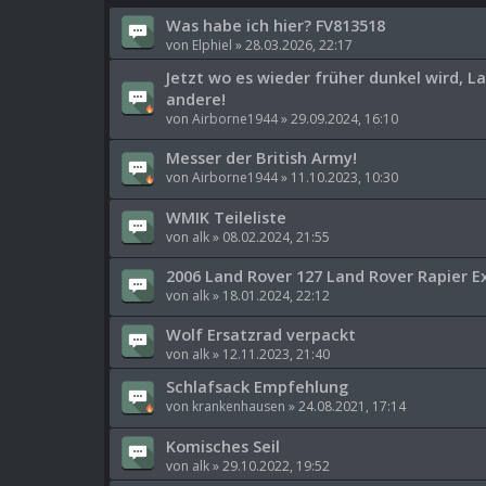
Was habe ich hier? FV813518
von
Elphiel
»
28.03.2026, 22:17
Jetzt wo es wieder früher dunkel wird, 
andere!
von
Airborne1944
»
29.09.2024, 16:10
Messer der British Army!
von
Airborne1944
»
11.10.2023, 10:30
WMIK Teileliste
von
alk
»
08.02.2024, 21:55
2006 Land Rover 127 Land Rover Rapier E
von
alk
»
18.01.2024, 22:12
Wolf Ersatzrad verpackt
von
alk
»
12.11.2023, 21:40
Schlafsack Empfehlung
von
krankenhausen
»
24.08.2021, 17:14
Komisches Seil
von
alk
»
29.10.2022, 19:52