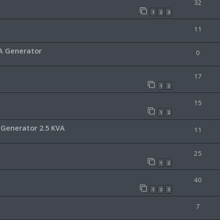
32
1
2
3
11
VA Generator
0
17
1
2
15
1
2
 Generator 2.5 KVA
11
25
1
2
40
1
2
3
7