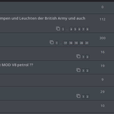
0
Lampen und Leuchten der British Army und auch
112
1
4
5
6
7
8
…
300
1
17
18
19
20
21
…
16
1
2
x MOD V8 petrol ??
19
1
2
9
29
1
2
10