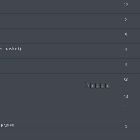
12
2
5
t basket)
6
6
50
1
2
3
4
14
1
LENSES
0