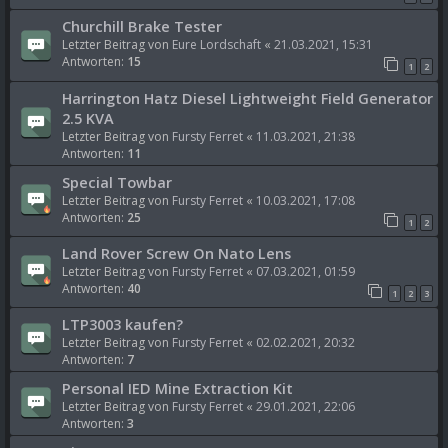
Churchill Brake Tester
Letzter Beitrag von
Eure Lordschaft
«
21.03.2021, 15:31
Antworten:
15
1
2
Harrington Hatz Diesel Lightweight Field Generator
2.5 KVA
Letzter Beitrag von
Fursty Ferret
«
11.03.2021, 21:38
Antworten:
11
Special Towbar
Letzter Beitrag von
Fursty Ferret
«
10.03.2021, 17:08
Antworten:
25
1
2
Land Rover Screw On Nato Lens
Letzter Beitrag von
Fursty Ferret
«
07.03.2021, 01:59
Antworten:
40
1
2
3
LTP3003 kaufen?
Letzter Beitrag von
Fursty Ferret
«
02.02.2021, 20:32
Antworten:
7
Personal IED Mine Extraction Kit
Letzter Beitrag von
Fursty Ferret
«
29.01.2021, 22:06
Antworten:
3