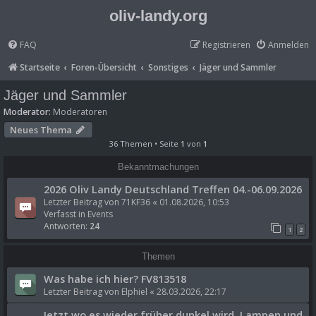
oliv-landy.org
FAQ
Registrieren
Anmelden
Startseite
Foren-Übersicht
Sonstiges
Jäger und Sammler
Jäger und Sammler
Moderator:
Moderatoren
Neues Thema
36 Themen • Seite
1
von
1
Bekanntmachungen
2026 Oliv Landy Deutschland Treffen 04.-06.09.2026
Letzter Beitrag von
71KF36
«
01.08.2026, 10:53
Verfasst in
Events
Antworten:
24
1
2
Themen
Was habe ich hier? FV813518
Letzter Beitrag von
Elphiel
«
28.03.2026, 22:17
Jetzt wo es wieder früher dunkel wird, Lampen und