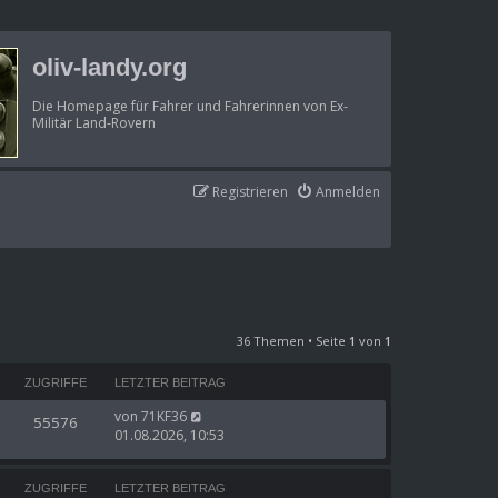
oliv-landy.org
Die Homepage für Fahrer und Fahrerinnen von Ex-
Militär Land-Rovern
Registrieren
Anmelden
36 Themen • Seite
1
von
1
ZUGRIFFE
LETZTER BEITRAG
von
71KF36
55576
01.08.2026, 10:53
ZUGRIFFE
LETZTER BEITRAG