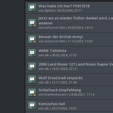
Was habe ich hier? FV813518
von
Elphiel
»
28.03.2026, 22:17
Jetzt wo es wieder früher dunkel wird, 
andere!
von
Airborne1944
»
29.09.2024, 16:10
Messer der British Army!
von
Airborne1944
»
11.10.2023, 10:30
WMIK Teileliste
von
alk
»
08.02.2024, 21:55
2006 Land Rover 127 Land Rover Rapier E
von
alk
»
18.01.2024, 22:12
Wolf Ersatzrad verpackt
von
alk
»
12.11.2023, 21:40
Schlafsack Empfehlung
von
krankenhausen
»
24.08.2021, 17:14
Komisches Seil
von
alk
»
29.10.2022, 19:52