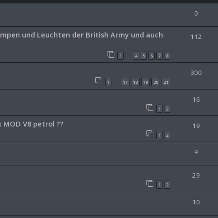
0
Lampen und Leuchten der British Army und auch
112
1
4
5
6
7
8
…
300
1
17
18
19
20
21
…
16
1
2
x MOD V8 petrol ??
19
1
2
9
29
1
2
10