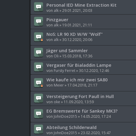
Personal IED Mine Extraction Kit
von
alk
»
29.01.2021, 20:03
Pinzgauer
von
alk
»
19.01.2021, 21:11
NoS: LR 90 XD W/W "Wolf"
von
alk
»
30.12.2020, 20:06
Jäger und Sammler
von
Oli
»
15.03.2018, 17:36
Vergaser für Bialaddin Lampe
von
Fursty Ferret
»
30.12.2020, 12:46
Wie kaufe ich mir zwei SA80
von
Meier
»
17.04.2018, 21:17
Versteigerung Fort Paull in Hull
von
oke
»
11.09.2020, 13:59
EG Bremswerte für Sankey MK3?
von
JohnDoe2015
»
14.05.2020, 17:24
Abteilung Schilderwald
von
JohnDoe2015
»
23.02.2020, 15:47