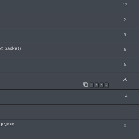
12
2
5
t basket)
6
6
50
1
2
3
4
14
1
LENSES
0