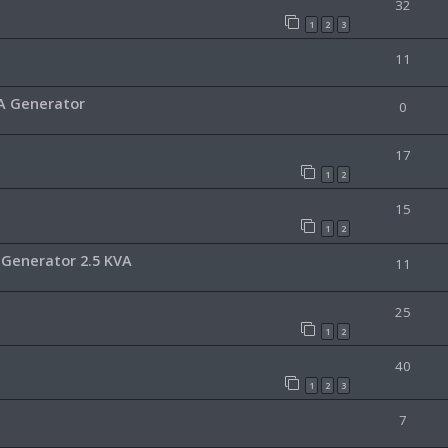
32
1
2
3
11
VA Generator
0
17
1
2
15
1
2
 Generator 2.5 KVA
11
25
1
2
40
1
2
3
7