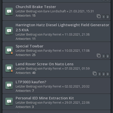
Churchill Brake Tester
Letzter Beitrag von
Eure Lordschaft
«
21.03.2021, 15:31
Antworten:
15
1
2
Harrington Hatz Diesel Lightweight Field Generator
2.5 KVA
Letzter Beitrag von
Fursty Ferret
«
11.03.2021, 21:38
Antworten:
11
Special Towbar
Letzter Beitrag von
Fursty Ferret
«
10.03.2021, 17:08
Antworten:
25
1
2
Land Rover Screw On Nato Lens
Letzter Beitrag von
Fursty Ferret
«
07.03.2021, 01:59
Antworten:
40
1
2
3
LTP3003 kaufen?
Letzter Beitrag von
Fursty Ferret
«
02.02.2021, 20:32
Antworten:
7
Personal IED Mine Extraction Kit
Letzter Beitrag von
Fursty Ferret
«
29.01.2021, 22:06
Antworten:
3