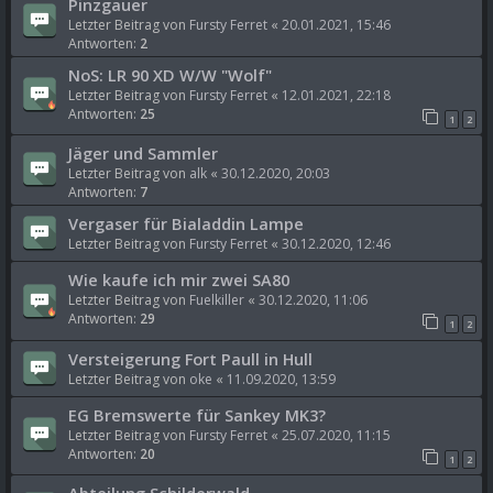
Pinzgauer
Letzter Beitrag von
Fursty Ferret
«
20.01.2021, 15:46
Antworten:
2
NoS: LR 90 XD W/W "Wolf"
Letzter Beitrag von
Fursty Ferret
«
12.01.2021, 22:18
Antworten:
25
1
2
Jäger und Sammler
Letzter Beitrag von
alk
«
30.12.2020, 20:03
Antworten:
7
Vergaser für Bialaddin Lampe
Letzter Beitrag von
Fursty Ferret
«
30.12.2020, 12:46
Wie kaufe ich mir zwei SA80
Letzter Beitrag von
Fuelkiller
«
30.12.2020, 11:06
Antworten:
29
1
2
Versteigerung Fort Paull in Hull
Letzter Beitrag von
oke
«
11.09.2020, 13:59
EG Bremswerte für Sankey MK3?
Letzter Beitrag von
Fursty Ferret
«
25.07.2020, 11:15
Antworten:
20
1
2
Abteilung Schilderwald