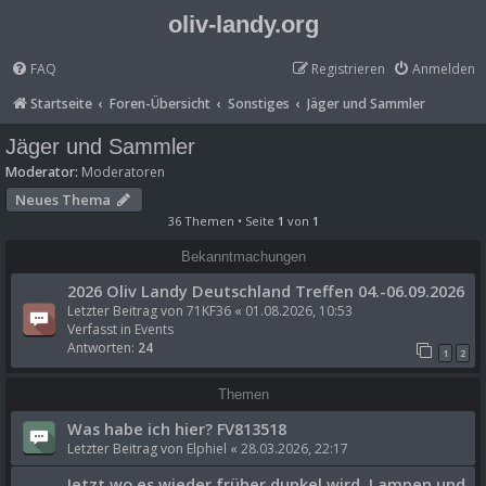
oliv-landy.org
FAQ
Registrieren
Anmelden
Startseite
Foren-Übersicht
Sonstiges
Jäger und Sammler
Jäger und Sammler
Moderator:
Moderatoren
Neues Thema
36 Themen • Seite
1
von
1
Bekanntmachungen
2026 Oliv Landy Deutschland Treffen 04.-06.09.2026
Letzter Beitrag von
71KF36
«
01.08.2026, 10:53
Verfasst in
Events
Antworten:
24
1
2
Themen
Was habe ich hier? FV813518
Letzter Beitrag von
Elphiel
«
28.03.2026, 22:17
Jetzt wo es wieder früher dunkel wird, Lampen und