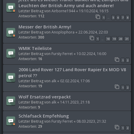
Leuchten der British Army und auch andere!
Letzter Beitrag von
Airborne1944
«
19.10.2024, 16:15
Antworten:
112
1
5
6
7
8
…
Messer der British Army!
Letzter Beitrag von
Anoplophora
«
22.06.2024, 22:03
Antworten:
300
1
18
19
20
21
…
WMIK Teileliste
Letzter Beitrag von
Fursty Ferret
«
10.02.2024, 16:00
Antworten:
16
1
2
2006 Land Rover 127 Land Rover Rapier Ex MOD V8
petrol ??
Letzter Beitrag von
alk
«
02.02.2024, 17:06
Antworten:
19
1
2
Wolf Ersatzrad verpackt
Letzter Beitrag von
alk
«
14.11.2023, 21:18
Antworten:
9
Schlafsack Empfehlung
Letzter Beitrag von
Fursty Ferret
«
08.03.2023, 21:32
Antworten:
29
1
2