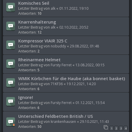
Komisches Seil
Letzter Beitrag von
alk
«
01.11.2022, 19:10
Antworten:
10
Knarrenhalterung
Letzter Beitrag von
alk
«
02.10.2022, 20:52
Antworten:
12
Kompressor VIAIR 325 C
Letzter Beitrag von
nobuddy
«
29.08.2022, 01:48
Antworten:
2
Rheinarmee Helmet
Letzter Beitrag von
Fursty Ferret
«
13.08.2022, 00:15
Antworten:
5
WMIK Körbchen für die Haube (aka bonnet basket)
Letzter Beitrag von
71KF36
«
19.12.2021, 14:20
Antworten:
6
Ignore!
Letzter Beitrag von
Fursty Ferret
«
01.12.2021, 15:54
Antworten:
6
Unterschied Feldbetten British / US
Letzter Beitrag von
krankenhausen
«
29.10.2021, 11:43
Antworten:
50
1
2
3
4