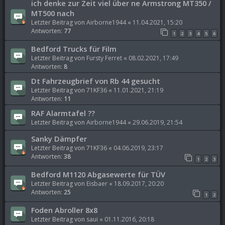
ich denke zur Zeit viel über ne Armstrong MT350 /
MT500 nach
Letzter Beitrag von
Airborne1944
«
11.04.2021, 15:20
Antworten:
77
1
2
3
4
5
6
Bedford Trucks für Film
Letzter Beitrag von
Fursty Ferret
«
08.02.2021, 17:49
Antworten:
8
Dt Fahrzeugbrief von Rb 44 gesucht
Letzter Beitrag von
71KF36
«
11.01.2021, 21:19
Antworten:
11
RAF Alarmtafel ??
Letzter Beitrag von
Airborne1944
«
29.06.2019, 21:54
Sanky Dämpfer
Letzter Beitrag von
71KF36
«
04.06.2019, 23:17
Antworten:
38
1
2
3
Bedford M1120 Abgasewerte für TÜV
Letzter Beitrag von
Eisbaer
«
18.09.2017, 20:20
Antworten:
25
1
2
Foden Abroller 8x8
Letzter Beitrag von
saui
«
01.11.2016, 20:18