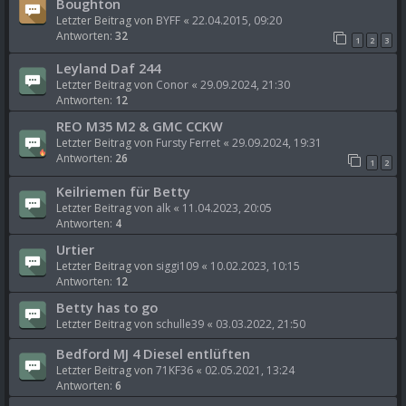
Boughton
Letzter Beitrag von
BYFF
«
22.04.2015, 09:20
Antworten:
32
1
2
3
Leyland Daf 244
Letzter Beitrag von
Conor
«
29.09.2024, 21:30
Antworten:
12
REO M35 M2 & GMC CCKW
Letzter Beitrag von
Fursty Ferret
«
29.09.2024, 19:31
Antworten:
26
1
2
Keilriemen für Betty
Letzter Beitrag von
alk
«
11.04.2023, 20:05
Antworten:
4
Urtier
Letzter Beitrag von
siggi109
«
10.02.2023, 10:15
Antworten:
12
Betty has to go
Letzter Beitrag von
schulle39
«
03.03.2022, 21:50
Bedford MJ 4 Diesel entlüften
Letzter Beitrag von
71KF36
«
02.05.2021, 13:24
Antworten:
6