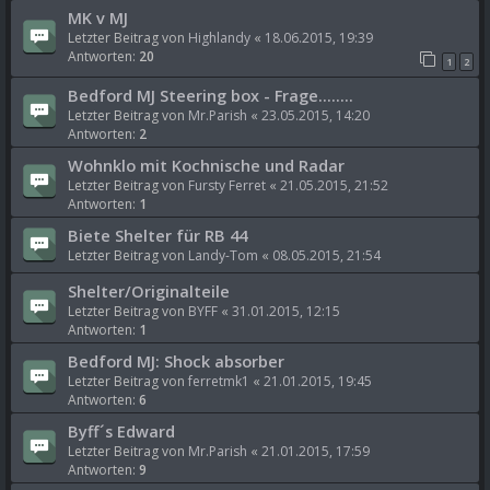
MK v MJ
Letzter Beitrag von
Highlandy
«
18.06.2015, 19:39
Antworten:
20
1
2
Bedford MJ Steering box - Frage........
Letzter Beitrag von
Mr.Parish
«
23.05.2015, 14:20
Antworten:
2
Wohnklo mit Kochnische und Radar
Letzter Beitrag von
Fursty Ferret
«
21.05.2015, 21:52
Antworten:
1
Biete Shelter für RB 44
Letzter Beitrag von
Landy-Tom
«
08.05.2015, 21:54
Shelter/Originalteile
Letzter Beitrag von
BYFF
«
31.01.2015, 12:15
Antworten:
1
Bedford MJ: Shock absorber
Letzter Beitrag von
ferretmk1
«
21.01.2015, 19:45
Antworten:
6
Byff´s Edward
Letzter Beitrag von
Mr.Parish
«
21.01.2015, 17:59
Antworten:
9