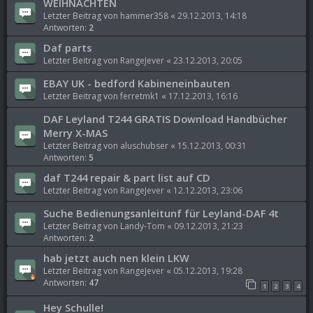
WEIHNACHTEN
Letzter Beitrag von
hammer358
«
29.12.2013, 14:18
Antworten:
2
Daf parts
Letzter Beitrag von
RangeJever
«
23.12.2013, 20:05
EBAY UK - bedford Kabineneinbauten
Letzter Beitrag von
ferretmk1
«
17.12.2013, 16:16
DAF Leyland T244 GRATIS Download Handbücher
Merry X-MAS
Letzter Beitrag von
aluschubser
«
15.12.2013, 00:31
Antworten:
5
daf T244 repair & part list auf CD
Letzter Beitrag von
RangeJever
«
12.12.2013, 23:06
Suche Bedienungsanleitunf für Leyland-DAF 4t
Letzter Beitrag von
Landy-Tom
«
09.12.2013, 21:23
Antworten:
2
hab jetzt auch nen klein LKW
Letzter Beitrag von
RangeJever
«
05.12.2013, 19:28
Antworten:
47
1
2
3
4
Hey Schulle!