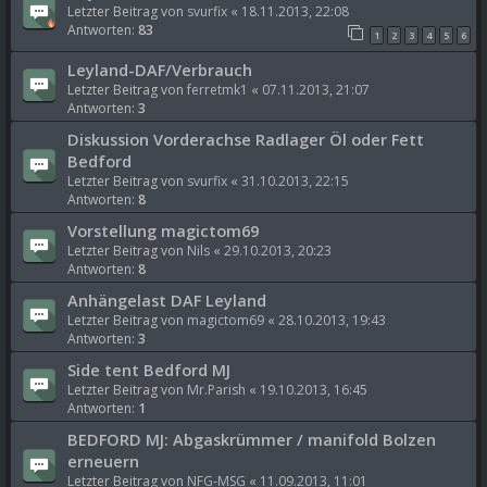
Letzter Beitrag von
svurfix
«
18.11.2013, 22:08
Antworten:
83
1
2
3
4
5
6
Leyland-DAF/Verbrauch
Letzter Beitrag von
ferretmk1
«
07.11.2013, 21:07
Antworten:
3
Diskussion Vorderachse Radlager Öl oder Fett
Bedford
Letzter Beitrag von
svurfix
«
31.10.2013, 22:15
Antworten:
8
Vorstellung magictom69
Letzter Beitrag von
Nils
«
29.10.2013, 20:23
Antworten:
8
Anhängelast DAF Leyland
Letzter Beitrag von
magictom69
«
28.10.2013, 19:43
Antworten:
3
Side tent Bedford MJ
Letzter Beitrag von
Mr.Parish
«
19.10.2013, 16:45
Antworten:
1
BEDFORD MJ: Abgaskrümmer / manifold Bolzen
erneuern
Letzter Beitrag von
NFG-MSG
«
11.09.2013, 11:01