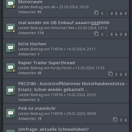
Motorraum
Letzter Beitrag von
alk
«
25.03.2024, 16:29
Antworten:
95
1
4
5
6
7
…
mal wieder ein GB Einkauf aaaarrrggghhhh
Letzter Beitrag von
Airborne1944
«
23.03.2024, 13:18
Antworten:
114
1
5
6
7
8
…
bitte löschen
Letzter Beitrag von
71KF36
«
16.03.2024, 20:11
Antworten:
1
Rapier Trailer Superthread
Letzter Beitrag von
Fursty Ferret
«
13.03.2024, 15:33
Antworten:
43
1
2
3
PRC3180 - Kunststoffklammer Motorhaubenstütze -
Ersatz: Schon wieder gebastelt ...
Letzter Beitrag von
71KF36
«
10.02.2024, 20:20
Antworten:
3
Pink ist männlich!
Letzter Beitrag von
71KF36
«
29.01.2024, 09:09
Antworten:
19
1
2
Umfrage: aktuelle Schneehöhen?