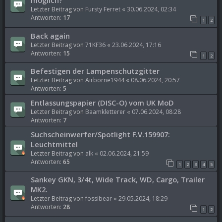
möglich?
Letzter Beitrag von
Fursty Ferret
«
30.06.2024, 02:34
Antworten:
17
1
2
Back again
Letzter Beitrag von
71KF36
«
23.06.2024, 17:16
Antworten:
15
1
2
Befestigen der Lampenschutzgitter
Letzter Beitrag von
Airborne1944
«
08.06.2024, 20:57
Antworten:
5
Entlassungspapier (DISC-O) vom UK MoD
Letzter Beitrag von
Baamkletterer
«
07.06.2024, 08:28
Antworten:
7
Suchscheinwerfer/Spotlight F.V.159907:
Leuchtmittel
Letzter Beitrag von
alk
«
02.06.2024, 21:59
Antworten:
65
1
2
3
4
5
Sankey GKN, 3/4t, Wide Track, WD, Cargo, Trailer
MK2.
Letzter Beitrag von
fossibear
«
29.05.2024, 18:29
Antworten:
28
1
2