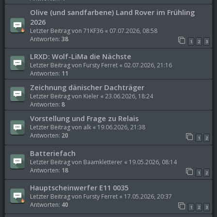
Olive (und sandfarbene) Land Rover im Frühling
2026
Letzter Beitrag von
71KF36
«
07.07.2026, 08:58
Antworten:
38
1
2
3
LRXD: Wolf-LiMa die Nächste
Letzter Beitrag von
Fursty Ferret
«
02.07.2026, 21:16
Antworten:
11
Zeichnung dänischer Dachträger
Letzter Beitrag von
Kieler
«
23.06.2026, 18:24
Antworten:
8
Vorstellung und Frage zu Relais
Letzter Beitrag von
alk
«
19.06.2026, 21:38
Antworten:
20
1
2
Batteriefach
Letzter Beitrag von
Baamkletterer
«
19.05.2026, 08:14
Antworten:
18
1
2
Hauptscheinwerfer E11 0035
Letzter Beitrag von
Fursty Ferret
«
17.05.2026, 20:37
Antworten:
40
1
2
3