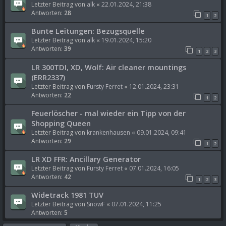
Letzter Beitrag von
alk
«
22.01.2024, 21:38
Antworten:
28
1
2
Bunte Leitungen: Bezugsquelle
Letzter Beitrag von
alk
«
19.01.2024, 15:20
Antworten:
39
1
2
3
LR 300TDI, XD, Wolf: Air cleaner mountings
(ERR2337)
Letzter Beitrag von
Fursty Ferret
«
12.01.2024, 23:31
Antworten:
22
1
2
Feuerlöscher - mal wieder ein Tipp von der
Shopping Queen
Letzter Beitrag von
krankenhausen
«
09.01.2024, 09:41
Antworten:
29
1
2
LR XD FFR: Ancillary Generator
Letzter Beitrag von
Fursty Ferret
«
07.01.2024, 16:05
Antworten:
42
1
2
3
Widetrack 1981 TUV
Letzter Beitrag von
SnowF
«
07.01.2024, 11:25
Antworten:
5