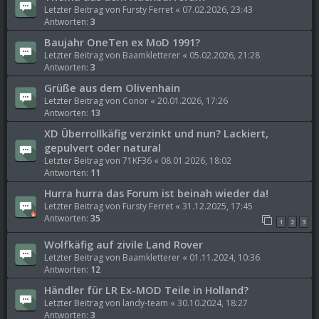
Letzter Beitrag von
Fursty Ferret
«
07.02.2026, 23:43
Antworten:
3
Baujahr OneTen ex MoD 1991?
Letzter Beitrag von
Baamkletterer
«
05.02.2026, 21:28
Antworten:
3
Grüße aus dem Olivenhain
Letzter Beitrag von
Conor
«
20.01.2026, 17:26
Antworten:
13
XD Überrollkäfig verzinkt und nun? Lackiert,
gepulvert oder natural
Letzter Beitrag von
71KF36
«
08.01.2026, 18:02
Antworten:
11
Hurra hurra das Forum ist beinah wieder da!
Letzter Beitrag von
Fursty Ferret
«
31.12.2025, 17:45
Antworten:
35
1
2
3
Wolfkäfig auf zivile Land Rover
Letzter Beitrag von
Baamkletterer
«
01.11.2024, 10:36
Antworten:
12
Händler für LR Ex-MOD Teile in Holland?
Letzter Beitrag von
landy-team
«
30.10.2024, 18:27
Antworten:
3