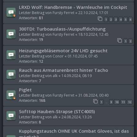
LRXD Wolf: Handbremse - Warnleuche im Cockpit
Letzter Beitrag von
Fursty Ferret
«
22.10.2024, 17:01
Antworten:
81
1
2
3
4
5
6
300TDI: Turboauslass-/Auspuffdichtung
Letzter Beitrag von
Fursty Ferret
«
18.10.2024, 12:45
Antworten:
19
1
2
Heizungsgebläsemotor 24V LHD gesucht
Letzter Beitrag von
Conor
«
01.10.2024, 07:45
Antworten:
12
Rauch aus Armaturenbrett hinter Tacho
Letzter Beitrag von
alk
«
14.09.2024, 08:19
Antworten:
7
Piglet
Letzter Beitrag von
Fursty Ferret
«
31.08.2024, 00:40
Antworten:
168
1
9
10
11
12
…
Softtop Hauben-Strapse (STC4005)
Letzter Beitrag von
alk
«
24.08.2024, 13:26
Antworten:
8
Kupplungstausch OHNE UK Combat Gloves, ist das