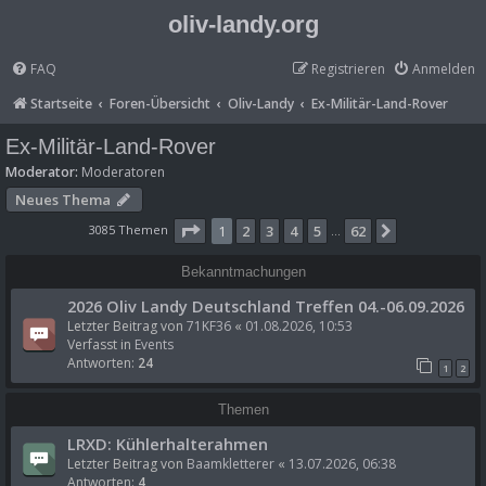
oliv-landy.org
FAQ
Registrieren
Anmelden
Startseite
Foren-Übersicht
Oliv-Landy
Ex-Militär-Land-Rover
Ex-Militär-Land-Rover
Moderator:
Moderatoren
Neues Thema
Seite
1
von
62
3085 Themen
1
2
3
4
5
62
Nächste
…
Bekanntmachungen
2026 Oliv Landy Deutschland Treffen 04.-06.09.2026
Letzter Beitrag von
71KF36
«
01.08.2026, 10:53
Verfasst in
Events
Antworten:
24
1
2
Themen
LRXD: Kühlerhalterahmen
Letzter Beitrag von
Baamkletterer
«
13.07.2026, 06:38
Antworten:
4