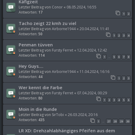
Käfigzeit
Letzter Beitrag von
Conor
«
08.05.2024, 16:55
Antworten:
17
1
2
Tacho zeigt 22 kmh zu viel
Letzter Beitrag von
Airborne1944
«
20.04.2024, 11:41
Antworten:
50
1
2
3
4
Penman tüvven
Letzter Beitrag von
Fursty Ferret
«
12.04.2024, 12:42
Antworten:
114
1
5
6
7
8
…
Hey Guys....
Letzter Beitrag von
Airborne1944
«
11.04.2024, 16:16
Antworten:
44
1
2
3
Wer kennt die Farbe
Letzter Beitrag von
Fursty Ferret
«
07.04.2024, 00:29
Antworten:
80
1
2
3
4
5
6
Moin in die Runde
Letzter Beitrag von
SirTobi
«
26.03.2024, 20:16
Antworten:
435
1
27
28
29
30
…
LR XD: Drehzahlabhängiges Pfeifen aus dem