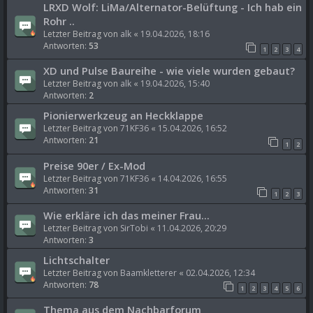
LRXD Wolf: LiMa/Alternator-Belüftung - Ich hab ein
Rohr ..
Letzter Beitrag von
alk
«
19.04.2026, 18:16
Antworten:
53
1
2
3
4
XD und Pulse Baureihe - wie viele wurden gebaut?
Letzter Beitrag von
alk
«
19.04.2026, 15:40
Antworten:
2
Pionierwerkzeug an Heckklappe
Letzter Beitrag von
71KF36
«
15.04.2026, 16:52
Antworten:
21
1
2
Preise 90er / Ex-Mod
Letzter Beitrag von
71KF36
«
14.04.2026, 16:55
Antworten:
31
1
2
3
Wie erkläre ich das meiner Frau...
Letzter Beitrag von
SirTobi
«
11.04.2026, 20:29
Antworten:
3
Lichtschalter
Letzter Beitrag von
Baamkletterer
«
02.04.2026, 12:34
Antworten:
78
1
2
3
4
5
6
Thema aus dem Nachbarforum