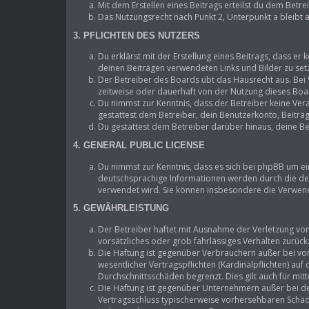
Mit dem Erstellen eines Beitrags erteilst du dem Betr
Das Nutzungsrecht nach Punkt 2, Unterpunkt a bleibt
3. PFLICHTEN DES NUTZERS
Du erklärst mit der Erstellung eines Beitrags, dass er 
deinen Beiträgen verwendeten Links und Bilder zu se
Der Betreiber des Boards übt das Hausrecht aus. Be
zeitweise oder dauerhaft von der Nutzung dieses Boar
Du nimmst zur Kenntnis, dass der Betreiber keine Vera
gestattest dem Betreiber, dein Benutzerkonto, Beiträ
Du gestattest dem Betreiber darüber hinaus, deine Be
4. GENERAL PUBLIC LICENSE
Du nimmst zur Kenntnis, dass es sich bei phpBB um ei
deutschsprachige Informationen werden durch die deu
verwendet wird. Sie können insbesondere die Verwend
5. GEWÄHRLEISTUNG
Der Betreiber haftet mit Ausnahme der Verletzung von 
vorsätzliches oder grob fahrlässiges Verhalten zurüc
Die Haftung ist gegenüber Verbrauchern außer bei vo
wesentlicher Vertragspflichten (Kardinalpflichten) au
Durchschnittsschäden begrenzt. Dies gilt auch für m
Die Haftung ist gegenüber Unternehmern außer bei de
Vertragsschluss typischerweise vorhersehbaren Schäde