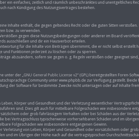
eiber ein einfaches, zeitlich und räumlich unbeschränktes und unentgeltliches R
 auch nach Kündigung des Nutzungsvertrages bestehen.
keine Inhalte enthält, die gegen geltendes Recht oder die guten Sitten verstoßen.
tzen bzw. zu verwenden.
i Verstößen gegen diese Nutzungsbedingungen oder anderer im Board veröffent
ds ausschließen und dir ein Hausverbot erteilen.
ntwortung für die Inhalte von Beiträgen übernimmt, die er nicht selbst erstellt
ge und Funktionen jederzeit zu löschen oder zu sperren.
iträge abzuändern, sofern sie gegen o. g. Regeln verstoßen oder geeignet sin
ne unter der „
GNU General Public License v2
“ (GPL) bereitgestellten Foren-So
tschsprachige Community unter www.phpbb.de zur Verfügung gestellt. Beide hab
ung der Software für bestimmte Zwecke nicht untersagen oder auf Inhalte fre
Leben, Körper und Gesundheit und der Verletzung wesentlicher Vertragspflichten
kzuführen sind. Dies gilt auch für mittelbare Folgeschäden wie insbesondere e
rsätzlichem oder grob fahrlässigem Verhalten oder bei Schäden aus der Verle
f die bei Vertragsschluss typischerweise vorhersehbaren Schäden und im übrige
ittelbare Folgeschäden wie insbesondere entgangenen Gewinn.
r Verletzung von Leben, Körper und Gesundheit oder vorsätzlichem oder grob f
n und im Übrigen der Höhe nach auf die vertragstypischen Durchschnittsschäde