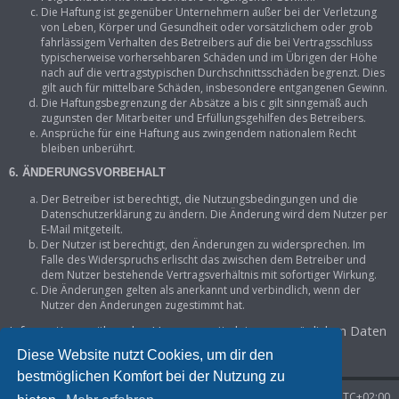
Die Haftung ist gegenüber Unternehmern außer bei der Verletzung
von Leben, Körper und Gesundheit oder vorsätzlichem oder grob
fahrlässigem Verhalten des Betreibers auf die bei Vertragsschluss
typischerweise vorhersehbaren Schäden und im Übrigen der Höhe
nach auf die vertragstypischen Durchschnittsschäden begrenzt. Dies
gilt auch für mittelbare Schäden, insbesondere entgangenen Gewinn.
Die Haftungsbegrenzung der Absätze a bis c gilt sinngemäß auch
zugunsten der Mitarbeiter und Erfüllungsgehilfen des Betreibers.
Ansprüche für eine Haftung aus zwingendem nationalem Recht
bleiben unberührt.
6. ÄNDERUNGSVORBEHALT
Der Betreiber ist berechtigt, die Nutzungsbedingungen und die
Datenschutzerklärung zu ändern. Die Änderung wird dem Nutzer per
E-Mail mitgeteilt.
Der Nutzer ist berechtigt, den Änderungen zu widersprechen. Im
Falle des Widerspruchs erlischt das zwischen dem Betreiber und
dem Nutzer bestehende Vertragsverhältnis mit sofortiger Wirkung.
Die Änderungen gelten als anerkannt und verbindlich, wenn der
Nutzer den Änderungen zugestimmt hat.
Informationen über den Umgang mit deinen persönlichen Daten
sind in der Datenschutzerklärung enthalten.
Diese Website nutzt Cookies, um dir den
bestmöglichen Komfort bei der Nutzung zu
Startseite
Foren-Übersicht
Alle Zeiten sind
UTC+02:00