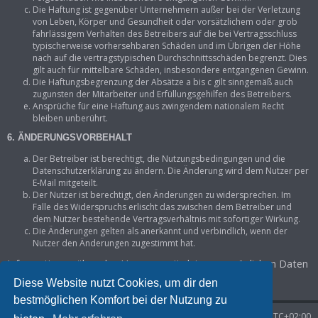
Die Haftung ist gegenüber Unternehmern außer bei der Verletzung
von Leben, Körper und Gesundheit oder vorsätzlichem oder grob
fahrlässigem Verhalten des Betreibers auf die bei Vertragsschluss
typischerweise vorhersehbaren Schäden und im Übrigen der Höhe
nach auf die vertragstypischen Durchschnittsschäden begrenzt. Dies
gilt auch für mittelbare Schäden, insbesondere entgangenen Gewinn.
Die Haftungsbegrenzung der Absätze a bis c gilt sinngemäß auch
zugunsten der Mitarbeiter und Erfüllungsgehilfen des Betreibers.
Ansprüche für eine Haftung aus zwingendem nationalem Recht
bleiben unberührt.
6. ÄNDERUNGSVORBEHALT
Der Betreiber ist berechtigt, die Nutzungsbedingungen und die
Datenschutzerklärung zu ändern. Die Änderung wird dem Nutzer per
E-Mail mitgeteilt.
Der Nutzer ist berechtigt, den Änderungen zu widersprechen. Im
Falle des Widerspruchs erlischt das zwischen dem Betreiber und
dem Nutzer bestehende Vertragsverhältnis mit sofortiger Wirkung.
Die Änderungen gelten als anerkannt und verbindlich, wenn der
Nutzer den Änderungen zugestimmt hat.
Informationen über den Umgang mit deinen persönlichen Daten
sind in der Datenschutzerklärung enthalten.
Diese Website nutzt Cookies, um dir den
bestmöglichen Komfort bei der Nutzung zu
Startseite
Foren-Übersicht
Alle Zeiten sind
UTC+02:00