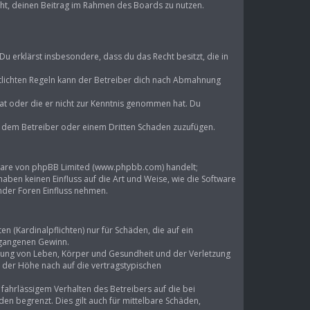
echt, deinen Beitrag im Rahmen des Boards zu nutzen.
 Du erklärst insbesondere, dass du das Recht besitzt, die in
lichten Regeln kann der Betreiber dich nach Abmahnung
 hat oder die er nicht zur Kenntnis genommen hat. Du
d, dem Betreiber oder einem Dritten Schaden zuzufügen.
ftware von phpBB Limited (www.phpbb.com) handelt;
en keinen Einfluss auf die Art und Weise, wie die Software
mder Foren Einfluss nehmen.
 (Kardinalpflichten) nur für Schäden, die auf ein
ntgangenen Gewinn.
tzung von Leben, Körper und Gesundheit und der Verletzung
n der Höhe nach auf die vertragstypischen
ahrlässigem Verhalten des Betreibers auf die bei
n begrenzt. Dies gilt auch für mittelbare Schäden,