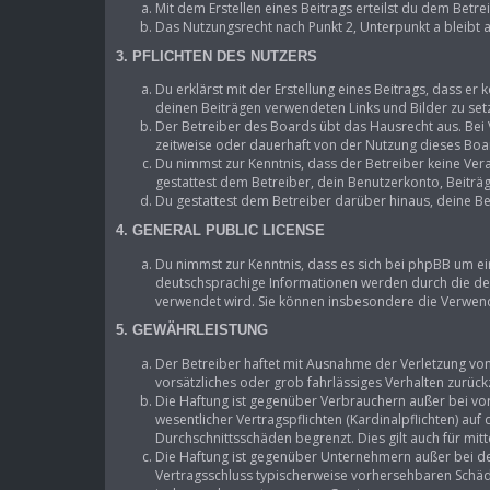
Mit dem Erstellen eines Beitrags erteilst du dem Betr
Das Nutzungsrecht nach Punkt 2, Unterpunkt a bleibt
3. PFLICHTEN DES NUTZERS
Du erklärst mit der Erstellung eines Beitrags, dass er 
deinen Beiträgen verwendeten Links und Bilder zu se
Der Betreiber des Boards übt das Hausrecht aus. Be
zeitweise oder dauerhaft von der Nutzung dieses Boar
Du nimmst zur Kenntnis, dass der Betreiber keine Vera
gestattest dem Betreiber, dein Benutzerkonto, Beiträ
Du gestattest dem Betreiber darüber hinaus, deine Be
4. GENERAL PUBLIC LICENSE
Du nimmst zur Kenntnis, dass es sich bei phpBB um ei
deutschsprachige Informationen werden durch die deu
verwendet wird. Sie können insbesondere die Verwend
5. GEWÄHRLEISTUNG
Der Betreiber haftet mit Ausnahme der Verletzung von 
vorsätzliches oder grob fahrlässiges Verhalten zurüc
Die Haftung ist gegenüber Verbrauchern außer bei vo
wesentlicher Vertragspflichten (Kardinalpflichten) au
Durchschnittsschäden begrenzt. Dies gilt auch für m
Die Haftung ist gegenüber Unternehmern außer bei de
Vertragsschluss typischerweise vorhersehbaren Schäde