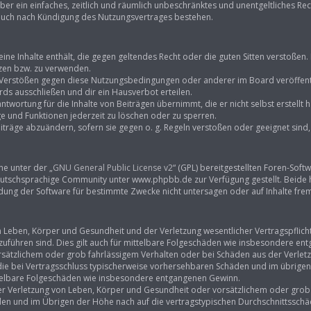
eiber ein einfaches, zeitlich und räumlich unbeschränktes und unentgeltliches R
 auch nach Kündigung des Nutzungsvertrages bestehen.
keine Inhalte enthält, die gegen geltendes Recht oder die guten Sitten verstoßen.
tzen bzw. zu verwenden.
i Verstößen gegen diese Nutzungsbedingungen oder anderer im Board veröffent
ds ausschließen und dir ein Hausverbot erteilen.
ntwortung für die Inhalte von Beiträgen übernimmt, die er nicht selbst erstellt
ge und Funktionen jederzeit zu löschen oder zu sperren.
iträge abzuändern, sofern sie gegen o. g. Regeln verstoßen oder geeignet sin
ne unter der „
GNU General Public License v2
“ (GPL) bereitgestellten Foren-So
tschsprachige Community unter www.phpbb.de zur Verfügung gestellt. Beide hab
ung der Software für bestimmte Zwecke nicht untersagen oder auf Inhalte fre
Leben, Körper und Gesundheit und der Verletzung wesentlicher Vertragspflichten
kzuführen sind. Dies gilt auch für mittelbare Folgeschäden wie insbesondere e
rsätzlichem oder grob fahrlässigem Verhalten oder bei Schäden aus der Verle
f die bei Vertragsschluss typischerweise vorhersehbaren Schäden und im übrige
ittelbare Folgeschäden wie insbesondere entgangenen Gewinn.
r Verletzung von Leben, Körper und Gesundheit oder vorsätzlichem oder grob f
n und im Übrigen der Höhe nach auf die vertragstypischen Durchschnittsschäde