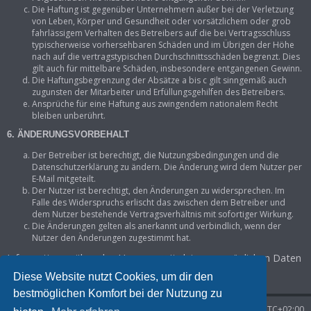
Die Haftung ist gegenüber Unternehmern außer bei der Verletzung
von Leben, Körper und Gesundheit oder vorsätzlichem oder grob
fahrlässigem Verhalten des Betreibers auf die bei Vertragsschluss
typischerweise vorhersehbaren Schäden und im Übrigen der Höhe
nach auf die vertragstypischen Durchschnittsschäden begrenzt. Dies
gilt auch für mittelbare Schäden, insbesondere entgangenen Gewinn.
Die Haftungsbegrenzung der Absätze a bis c gilt sinngemäß auch
zugunsten der Mitarbeiter und Erfüllungsgehilfen des Betreibers.
Ansprüche für eine Haftung aus zwingendem nationalem Recht
bleiben unberührt.
6. ÄNDERUNGSVORBEHALT
Der Betreiber ist berechtigt, die Nutzungsbedingungen und die
Datenschutzerklärung zu ändern. Die Änderung wird dem Nutzer per
E-Mail mitgeteilt.
Der Nutzer ist berechtigt, den Änderungen zu widersprechen. Im
Falle des Widerspruchs erlischt das zwischen dem Betreiber und
dem Nutzer bestehende Vertragsverhältnis mit sofortiger Wirkung.
Die Änderungen gelten als anerkannt und verbindlich, wenn der
Nutzer den Änderungen zugestimmt hat.
Informationen über den Umgang mit deinen persönlichen Daten
sind in der Datenschutzerklärung enthalten.
Diese Website nutzt Cookies, um dir den
bestmöglichen Komfort bei der Nutzung zu
Startseite
Foren-Übersicht
Alle Zeiten sind
UTC+02:00