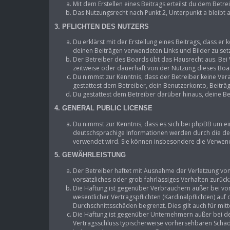
Mit dem Erstellen eines Beitrags erteilst du dem Betr
Das Nutzungsrecht nach Punkt 2, Unterpunkt a bleibt
3. PFLICHTEN DES NUTZERS
Du erklärst mit der Erstellung eines Beitrags, dass er 
deinen Beiträgen verwendeten Links und Bilder zu se
Der Betreiber des Boards übt das Hausrecht aus. Be
zeitweise oder dauerhaft von der Nutzung dieses Boar
Du nimmst zur Kenntnis, dass der Betreiber keine Vera
gestattest dem Betreiber, dein Benutzerkonto, Beiträ
Du gestattest dem Betreiber darüber hinaus, deine Be
4. GENERAL PUBLIC LICENSE
Du nimmst zur Kenntnis, dass es sich bei phpBB um ei
deutschsprachige Informationen werden durch die deu
verwendet wird. Sie können insbesondere die Verwend
5. GEWÄHRLEISTUNG
Der Betreiber haftet mit Ausnahme der Verletzung von 
vorsätzliches oder grob fahrlässiges Verhalten zurüc
Die Haftung ist gegenüber Verbrauchern außer bei vo
wesentlicher Vertragspflichten (Kardinalpflichten) au
Durchschnittsschäden begrenzt. Dies gilt auch für m
Die Haftung ist gegenüber Unternehmern außer bei de
Vertragsschluss typischerweise vorhersehbaren Schäde