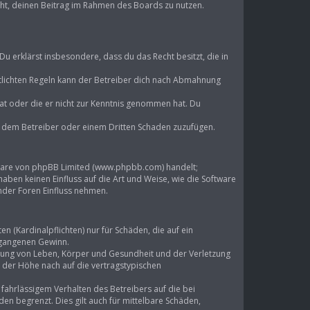
echt, deinen Beitrag im Rahmen des Boards zu nutzen.
 Du erklärst insbesondere, dass du das Recht besitzt, die in
lichten Regeln kann der Betreiber dich nach Abmahnung
 hat oder die er nicht zur Kenntnis genommen hat. Du
d, dem Betreiber oder einem Dritten Schaden zuzufügen.
ftware von phpBB Limited (www.phpbb.com) handelt;
en keinen Einfluss auf die Art und Weise, wie die Software
mder Foren Einfluss nehmen.
 (Kardinalpflichten) nur für Schäden, die auf ein
ntgangenen Gewinn.
tzung von Leben, Körper und Gesundheit und der Verletzung
n der Höhe nach auf die vertragstypischen
ahrlässigem Verhalten des Betreibers auf die bei
n begrenzt. Dies gilt auch für mittelbare Schäden,