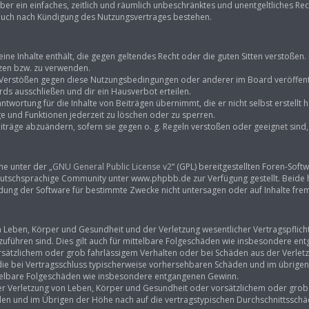
eiber ein einfaches, zeitlich und räumlich unbeschränktes und unentgeltliches R
 auch nach Kündigung des Nutzungsvertrages bestehen.
keine Inhalte enthält, die gegen geltendes Recht oder die guten Sitten verstoßen.
tzen bzw. zu verwenden.
i Verstößen gegen diese Nutzungsbedingungen oder anderer im Board veröffent
ds ausschließen und dir ein Hausverbot erteilen.
ntwortung für die Inhalte von Beiträgen übernimmt, die er nicht selbst erstellt
ge und Funktionen jederzeit zu löschen oder zu sperren.
iträge abzuändern, sofern sie gegen o. g. Regeln verstoßen oder geeignet sin
ne unter der „
GNU General Public License v2
“ (GPL) bereitgestellten Foren-So
tschsprachige Community unter www.phpbb.de zur Verfügung gestellt. Beide hab
ung der Software für bestimmte Zwecke nicht untersagen oder auf Inhalte fre
Leben, Körper und Gesundheit und der Verletzung wesentlicher Vertragspflichten
kzuführen sind. Dies gilt auch für mittelbare Folgeschäden wie insbesondere e
rsätzlichem oder grob fahrlässigem Verhalten oder bei Schäden aus der Verle
f die bei Vertragsschluss typischerweise vorhersehbaren Schäden und im übrige
ittelbare Folgeschäden wie insbesondere entgangenen Gewinn.
r Verletzung von Leben, Körper und Gesundheit oder vorsätzlichem oder grob f
n und im Übrigen der Höhe nach auf die vertragstypischen Durchschnittsschäde