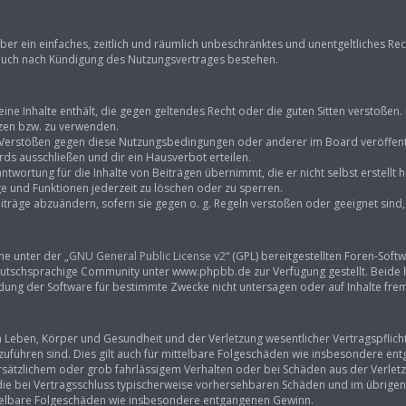
eiber ein einfaches, zeitlich und räumlich unbeschränktes und unentgeltliches R
 auch nach Kündigung des Nutzungsvertrages bestehen.
keine Inhalte enthält, die gegen geltendes Recht oder die guten Sitten verstoßen.
tzen bzw. zu verwenden.
i Verstößen gegen diese Nutzungsbedingungen oder anderer im Board veröffent
ds ausschließen und dir ein Hausverbot erteilen.
ntwortung für die Inhalte von Beiträgen übernimmt, die er nicht selbst erstellt
ge und Funktionen jederzeit zu löschen oder zu sperren.
iträge abzuändern, sofern sie gegen o. g. Regeln verstoßen oder geeignet sin
ne unter der „
GNU General Public License v2
“ (GPL) bereitgestellten Foren-So
tschsprachige Community unter www.phpbb.de zur Verfügung gestellt. Beide hab
ung der Software für bestimmte Zwecke nicht untersagen oder auf Inhalte fre
Leben, Körper und Gesundheit und der Verletzung wesentlicher Vertragspflichten
kzuführen sind. Dies gilt auch für mittelbare Folgeschäden wie insbesondere e
rsätzlichem oder grob fahrlässigem Verhalten oder bei Schäden aus der Verle
f die bei Vertragsschluss typischerweise vorhersehbaren Schäden und im übrige
ittelbare Folgeschäden wie insbesondere entgangenen Gewinn.