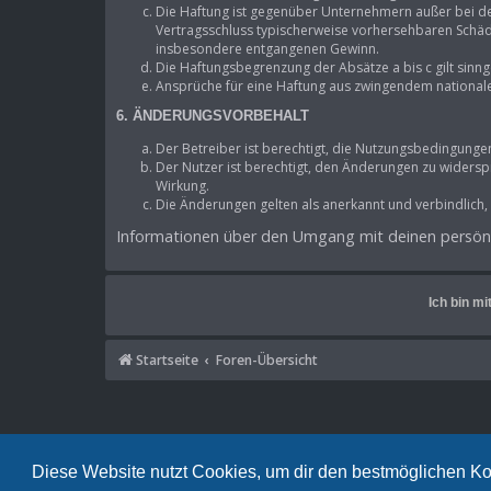
Die Haftung ist gegenüber Unternehmern außer bei de
Vertragsschluss typischerweise vorhersehbaren Schäde
insbesondere entgangenen Gewinn.
Die Haftungsbegrenzung der Absätze a bis c gilt sinn
Ansprüche für eine Haftung aus zwingendem national
6. ÄNDERUNGSVORBEHALT
Der Betreiber ist berechtigt, die Nutzungsbedingunge
Der Nutzer ist berechtigt, den Änderungen zu widersp
Wirkung.
Die Änderungen gelten als anerkannt und verbindlich
Informationen über den Umgang mit deinen persönli
Startseite
Foren-Übersicht
Diese Website nutzt Cookies, um dir den bestmöglichen Ko