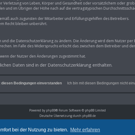
r Verletzung von Leben, Körper und Gesundheit oder vorsätzlichem oder grob f
n und im Übrigen der Höhe nach auf die vertragstypischen Durchschnittsschäde
gemäß auch zugunsten der Mitarbeiter und Erfüllungsgehilfen des Betreibers.
em Recht bleiben unberührt.
n und die Datenschutzerklärung zu ändern. Die Änderung wird dem Nutzer per E-
rechen. Im Falle des Widerspruchs erlischt das zwischen dem Betreiber und de
, wenn der Nutzer den Änderungen zugestimmt hat.
chen Daten sind in der Datenschutzerklärung enthalten.
Powered by
phpBB
® Forum Software © phpBB Limited
Deutsche Übersetzung durch
phpBB.de
Datenschutz
|
Nutzungsbedingungen
Time: 0.057s
| Peak Memory Usage: 996.59 KiB | GZIP: Off |
Queries: 8
mfort bei der Nutzung zu bieten.
Mehr erfahren