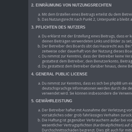
2. EINRÄUMUNG VON NUTZUNGSRECHTEN
Mit dem Erstellen eines Beitrags erteilst du dem Betr
Das Nutzungsrecht nach Punkt 2, Unterpunkt a bleibt
3. PFLICHTEN DES NUTZERS
Du erklärst mit der Erstellung eines Beitrags, dass er 
deinen Beiträgen verwendeten Links und Bilder zu se
Der Betreiber des Boards übt das Hausrecht aus. Be
zeitweise oder dauerhaft von der Nutzung dieses Boar
Du nimmst zur Kenntnis, dass der Betreiber keine Vera
gestattest dem Betreiber, dein Benutzerkonto, Beiträ
Du gestattest dem Betreiber darüber hinaus, deine Be
4. GENERAL PUBLIC LICENSE
Du nimmst zur Kenntnis, dass es sich bei phpBB um ei
deutschsprachige Informationen werden durch die deu
verwendet wird. Sie können insbesondere die Verwend
5. GEWÄHRLEISTUNG
Der Betreiber haftet mit Ausnahme der Verletzung von 
vorsätzliches oder grob fahrlässiges Verhalten zurüc
Die Haftung ist gegenüber Verbrauchern außer bei vo
wesentlicher Vertragspflichten (Kardinalpflichten) au
Durchschnittsschäden begrenzt. Dies gilt auch für m