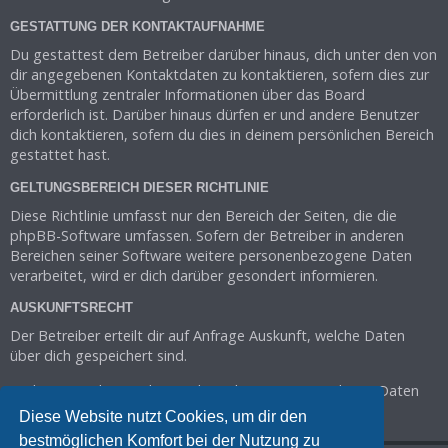
GESTATTUNG DER KONTAKTAUFNAHME
Du gestattest dem Betreiber darüber hinaus, dich unter den von
dir angegebenen Kontaktdaten zu kontaktieren, sofern dies zur
Übermittlung zentraler Informationen über das Board
erforderlich ist. Darüber hinaus dürfen er und andere Benutzer
dich kontaktieren, sofern du dies in deinem persönlichen Bereich
gestattet hast.
GELTUNGSBEREICH DIESER RICHTLINIE
Diese Richtlinie umfasst nur den Bereich der Seiten, die die
phpBB-Software umfassen. Sofern der Betreiber in anderen
Bereichen seiner Software weitere personenbezogene Daten
verarbeitet, wird er dich darüber gesondert informieren.
AUSKUNFTSRECHT
Der Betreiber erteilt dir auf Anfrage Auskunft, welche Daten
über dich gespeichert sind.
Du kannst jederzeit die Löschung bzw. Sperrung deiner Daten
verlangen. Kontaktiere hierzu bitte den Betreiber.
Diese Website nutzt Cookies, um dir den
bestmöglichen Komfort bei der Nutzung zu