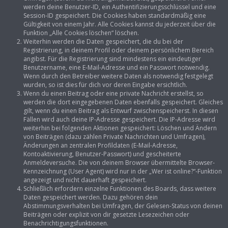
werden deine Benutzer-ID, ein Authentifizierungsschlüssel und eine
Session-ID gespeichert. Die Cookies haben standardmäßig eine
Gültigkeit von einem Jahr. Alle Cookies kannst du jederzeit über die
Funktion „Alle Cookies löschen“ löschen.
Weiterhin werden die Daten gespeichert, die du bei der
Registrierung, in deinem Profil oder deinem persönlichem Bereich
angibst. Für die Registrierung sind mindestens ein eindeutiger
Benutzername, eine E-Mail-Adresse und ein Passwort notwendig.
Wenn durch den Betreiber weitere Daten als notwendig festgelegt
wurden, so ist dies für dich vor deren Eingabe ersichtlich.
Wenn du einen Beitrag oder eine private Nachricht erstellst, so
werden die dort eingegebenen Daten ebenfalls gespeichert. Gleiches
gilt, wenn du einen Beitrag als Entwurf zwischenspeicherst. In diesen
Fällen wird auch deine IP-Adresse gespeichert. Die IP-Adresse wird
weiterhin bei folgenden Aktionen gespeichert: Löschen und Ändern
von Beiträgen (dazu zählen Private Nachrichten und Umfragen),
Änderungen an zentralen Profildaten (E-Mail-Adresse,
Kontoaktivierung, Benutzer-Passwort) und gescheiterte
Anmeldeversuche. Die von deinem Browser übermittelte Browser-
Kennzeichnung (User Agent) wird nur in der „Wer ist online?“-Funktion
angezeigt und nicht dauerhaft gespeichert.
Schließlich erfordern einzelne Funktionen des Boards, dass weitere
Daten gespeichert werden. Dazu gehören dein
Abstimmungsverhalten bei Umfragen, der Gelesen-Status von deinen
Beiträgen oder explizit von dir gesetzte Lesezeichen oder
Benachrichtigungsfunktionen.