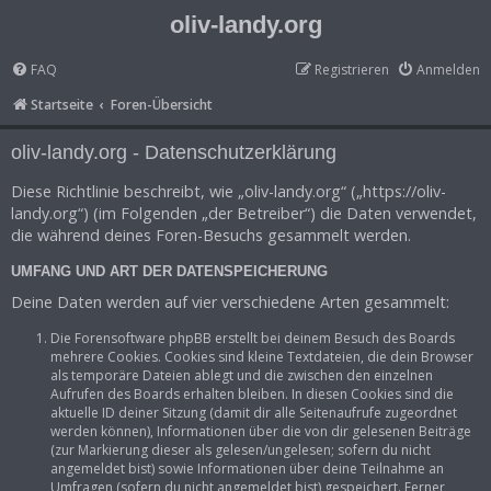
oliv-landy.org
FAQ
Registrieren
Anmelden
Startseite
Foren-Übersicht
oliv-landy.org - Datenschutzerklärung
Diese Richtlinie beschreibt, wie „oliv-landy.org“ („https://oliv-
landy.org“) (im Folgenden „der Betreiber“) die Daten verwendet,
die während deines Foren-Besuchs gesammelt werden.
UMFANG UND ART DER DATENSPEICHERUNG
Deine Daten werden auf vier verschiedene Arten gesammelt:
Die Forensoftware phpBB erstellt bei deinem Besuch des Boards
mehrere Cookies. Cookies sind kleine Textdateien, die dein Browser
als temporäre Dateien ablegt und die zwischen den einzelnen
Aufrufen des Boards erhalten bleiben. In diesen Cookies sind die
aktuelle ID deiner Sitzung (damit dir alle Seitenaufrufe zugeordnet
werden können), Informationen über die von dir gelesenen Beiträge
(zur Markierung dieser als gelesen/ungelesen; sofern du nicht
angemeldet bist) sowie Informationen über deine Teilnahme an
Umfragen (sofern du nicht angemeldet bist) gespeichert. Ferner