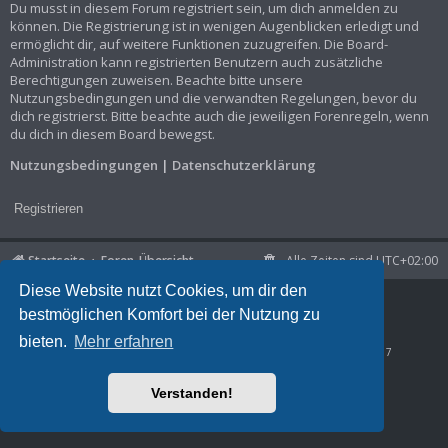
Du musst in diesem Forum registriert sein, um dich anmelden zu
können. Die Registrierung ist in wenigen Augenblicken erledigt und
ermöglicht dir, auf weitere Funktionen zuzugreifen. Die Board-
Administration kann registrierten Benutzern auch zusätzliche
Berechtigungen zuweisen. Beachte bitte unsere
Nutzungsbedingungen und die verwandten Regelungen, bevor du
dich registrierst. Bitte beachte auch die jeweiligen Forenregeln, wenn
du dich in diesem Board bewegst.
Nutzungsbedingungen
|
Datenschutzerklärung
Registrieren
Startseite
Foren-Übersicht
Alle Zeiten sind
UTC+02:00
Diese Website nutzt Cookies, um dir den
Powered by
phpBB
® Forum Software © phpBB Limited
bestmöglichen Komfort bei der Nutzung zu
Deutsche Übersetzung durch
phpBB.de
Datenschutz
|
Nutzungsbedingungen
bieten.
Mehr erfahren
Time: 0.039s
| Peak Memory Usage: 781.42 KiB | GZIP: Off |
Queries: 7
Verstanden!