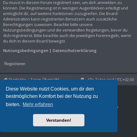
Du musst in diesem Forum registriert sein, um dich anmelden zu
können. Die Registrierung ist in wenigen Augenblicken erledigt und
ermöglicht dir, auf weitere Funktionen zuzugreifen. Die Board-
Administration kann registrierten Benutzern auch zusätzliche
Berechtigungen zuweisen. Beachte bitte unsere
Nutzungsbedingungen und die verwandten Regelungen, bevor du
dich registrierst. Bitte beachte auch die jeweiligen Forenregeln, wenn
du dich in diesem Board bewegst.
Nutzungsbedingungen
|
Datenschutzerklärung
Registrieren
Startseite
Foren-Übersicht
Alle Zeiten sind
UTC+02:00
Diese Website nutzt Cookies, um dir den
Powered by
phpBB
® Forum Software © phpBB Limited
bestmöglichen Komfort bei der Nutzung zu
Deutsche Übersetzung durch
phpBB.de
Datenschutz
|
Nutzungsbedingungen
bieten.
Mehr erfahren
Time: 0.039s
| Peak Memory Usage: 1.03 MiB | GZIP: Off |
Queries: 7
Verstanden!