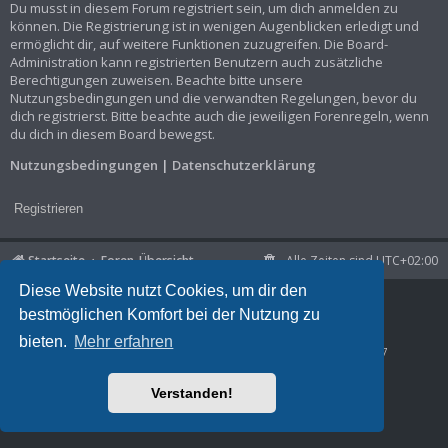
Du musst in diesem Forum registriert sein, um dich anmelden zu
können. Die Registrierung ist in wenigen Augenblicken erledigt und
ermöglicht dir, auf weitere Funktionen zuzugreifen. Die Board-
Administration kann registrierten Benutzern auch zusätzliche
Berechtigungen zuweisen. Beachte bitte unsere
Nutzungsbedingungen und die verwandten Regelungen, bevor du
dich registrierst. Bitte beachte auch die jeweiligen Forenregeln, wenn
du dich in diesem Board bewegst.
Nutzungsbedingungen
|
Datenschutzerklärung
Registrieren
Startseite
Foren-Übersicht
Alle Zeiten sind
UTC+02:00
Diese Website nutzt Cookies, um dir den
Powered by
phpBB
® Forum Software © phpBB Limited
bestmöglichen Komfort bei der Nutzung zu
Deutsche Übersetzung durch
phpBB.de
Datenschutz
|
Nutzungsbedingungen
bieten.
Mehr erfahren
Time: 0.475s
| Peak Memory Usage: 1.03 MiB | GZIP: Off |
Queries: 7
Verstanden!