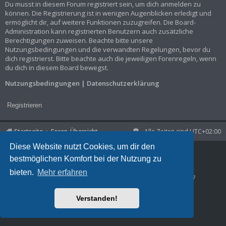
Du musst in diesem Forum registriert sein, um dich anmelden zu
können. Die Registrierung ist in wenigen Augenblicken erledigt und
ermöglicht dir, auf weitere Funktionen zuzugreifen. Die Board-
Administration kann registrierten Benutzern auch zusätzliche
Berechtigungen zuweisen. Beachte bitte unsere
Nutzungsbedingungen und die verwandten Regelungen, bevor du
dich registrierst. Bitte beachte auch die jeweiligen Forenregeln, wenn
du dich in diesem Board bewegst.
Nutzungsbedingungen
|
Datenschutzerklärung
Registrieren
Startseite
Foren-Übersicht
Alle Zeiten sind
UTC+02:00
Diese Website nutzt Cookies, um dir den
Powered by
phpBB
® Forum Software © phpBB Limited
bestmöglichen Komfort bei der Nutzung zu
Deutsche Übersetzung durch
phpBB.de
Datenschutz
|
Nutzungsbedingungen
bieten.
Mehr erfahren
Time: 0.025s
| Peak Memory Usage: 1.03 MiB | GZIP: Off |
Queries: 7
Verstanden!