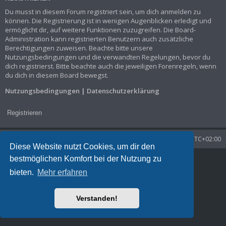
Du musst in diesem Forum registriert sein, um dich anmelden zu
können. Die Registrierung ist in wenigen Augenblicken erledigt und
ermöglicht dir, auf weitere Funktionen zuzugreifen. Die Board-
Administration kann registrierten Benutzern auch zusätzliche
Berechtigungen zuweisen. Beachte bitte unsere
Nutzungsbedingungen und die verwandten Regelungen, bevor du
dich registrierst. Bitte beachte auch die jeweiligen Forenregeln, wenn
du dich in diesem Board bewegst.
Nutzungsbedingungen
|
Datenschutzerklärung
Registrieren
Startseite
Foren-Übersicht
Alle Zeiten sind
UTC+02:00
Diese Website nutzt Cookies, um dir den
bestmöglichen Komfort bei der Nutzung zu
Powered by
phpBB
® Forum Software © phpBB Limited
Deutsche Übersetzung durch
phpBB.de
bieten.
Mehr erfahren
Datenschutz
|
Nutzungsbedingungen
Time: 0.039s
| Peak Memory Usage: 826 KiB | GZIP: Off |
Queries: 9
Verstanden!