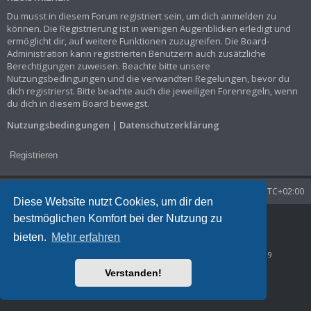
Du musst in diesem Forum registriert sein, um dich anmelden zu
können. Die Registrierung ist in wenigen Augenblicken erledigt und
ermöglicht dir, auf weitere Funktionen zuzugreifen. Die Board-
Administration kann registrierten Benutzern auch zusätzliche
Berechtigungen zuweisen. Beachte bitte unsere
Nutzungsbedingungen und die verwandten Regelungen, bevor du
dich registrierst. Bitte beachte auch die jeweiligen Forenregeln, wenn
du dich in diesem Board bewegst.
Nutzungsbedingungen
|
Datenschutzerklärung
Registrieren
Startseite
Foren-Übersicht
Alle Zeiten sind
UTC+02:00
Diese Website nutzt Cookies, um dir den
bestmöglichen Komfort bei der Nutzung zu
Powered by
phpBB
® Forum Software © phpBB Limited
Deutsche Übersetzung durch
phpBB.de
bieten.
Mehr erfahren
Datenschutz
|
Nutzungsbedingungen
Time: 0.023s
| Peak Memory Usage: 826.05 KiB | GZIP: Off |
Queries: 9
Verstanden!