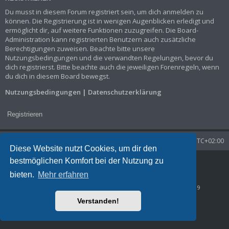
Du musst in diesem Forum registriert sein, um dich anmelden zu
können. Die Registrierung ist in wenigen Augenblicken erledigt und
ermöglicht dir, auf weitere Funktionen zuzugreifen. Die Board-
Administration kann registrierten Benutzern auch zusätzliche
Berechtigungen zuweisen. Beachte bitte unsere
Nutzungsbedingungen und die verwandten Regelungen, bevor du
dich registrierst. Bitte beachte auch die jeweiligen Forenregeln, wenn
du dich in diesem Board bewegst.
Nutzungsbedingungen
|
Datenschutzerklärung
Registrieren
Startseite
Foren-Übersicht
Alle Zeiten sind
UTC+02:00
Diese Website nutzt Cookies, um dir den
bestmöglichen Komfort bei der Nutzung zu
Powered by
phpBB
® Forum Software © phpBB Limited
Deutsche Übersetzung durch
phpBB.de
bieten.
Mehr erfahren
Datenschutz
|
Nutzungsbedingungen
Time: 0.022s
| Peak Memory Usage: 806.16 KiB | GZIP: Off |
Queries: 9
Verstanden!