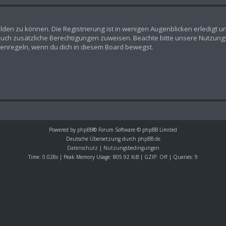
lden zu können. Die Registrierung ist in wenigen Augenblicken erledigt un
n auch zusätzliche Berechtigungen zuweisen. Beachte bitte unsere Nutz
Forenregeln, wenn du dich in diesem Board bewegst.
Powered by
phpBB
® Forum Software © phpBB Limited
Deutsche Übersetzung durch
phpBB.de
Datenschutz
|
Nutzungsbedingungen
Time: 0.028s
| Peak Memory Usage: 805.92 KiB | GZIP: Off |
Queries: 9