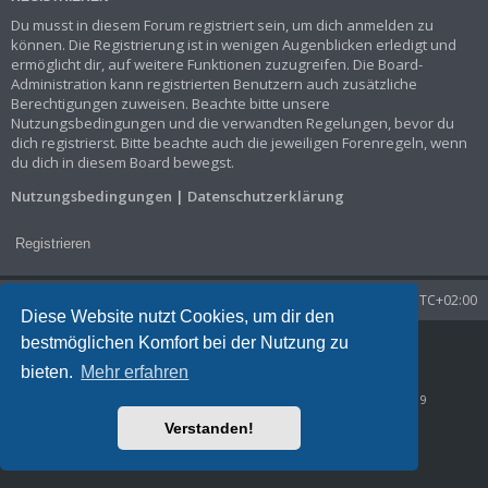
Du musst in diesem Forum registriert sein, um dich anmelden zu
können. Die Registrierung ist in wenigen Augenblicken erledigt und
ermöglicht dir, auf weitere Funktionen zuzugreifen. Die Board-
Administration kann registrierten Benutzern auch zusätzliche
Berechtigungen zuweisen. Beachte bitte unsere
Nutzungsbedingungen und die verwandten Regelungen, bevor du
dich registrierst. Bitte beachte auch die jeweiligen Forenregeln, wenn
du dich in diesem Board bewegst.
Nutzungsbedingungen
|
Datenschutzerklärung
Registrieren
Startseite
Foren-Übersicht
Alle Zeiten sind
UTC+02:00
Diese Website nutzt Cookies, um dir den
bestmöglichen Komfort bei der Nutzung zu
Powered by
phpBB
® Forum Software © phpBB Limited
Deutsche Übersetzung durch
phpBB.de
bieten.
Mehr erfahren
Datenschutz
|
Nutzungsbedingungen
Time: 0.054s
| Peak Memory Usage: 828.91 KiB | GZIP: Off |
Queries: 9
Verstanden!