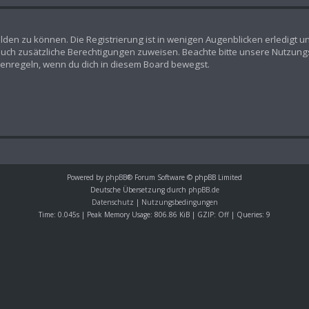
lden zu können. Die Registrierung ist in wenigen Augenblicken erledigt un
n auch zusätzliche Berechtigungen zuweisen. Beachte bitte unsere Nutz
Forenregeln, wenn du dich in diesem Board bewegst.
Powered by
phpBB
® Forum Software © phpBB Limited
Deutsche Übersetzung durch
phpBB.de
Datenschutz
|
Nutzungsbedingungen
Time: 0.045s
| Peak Memory Usage: 806.86 KiB | GZIP: Off |
Queries: 9