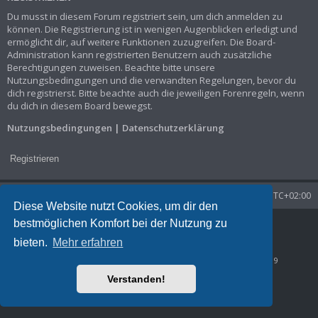
Du musst in diesem Forum registriert sein, um dich anmelden zu
können. Die Registrierung ist in wenigen Augenblicken erledigt und
ermöglicht dir, auf weitere Funktionen zuzugreifen. Die Board-
Administration kann registrierten Benutzern auch zusätzliche
Berechtigungen zuweisen. Beachte bitte unsere
Nutzungsbedingungen und die verwandten Regelungen, bevor du
dich registrierst. Bitte beachte auch die jeweiligen Forenregeln, wenn
du dich in diesem Board bewegst.
Nutzungsbedingungen
|
Datenschutzerklärung
Registrieren
Startseite
Foren-Übersicht
Alle Zeiten sind
UTC+02:00
Diese Website nutzt Cookies, um dir den
bestmöglichen Komfort bei der Nutzung zu
Powered by
phpBB
® Forum Software © phpBB Limited
Deutsche Übersetzung durch
phpBB.de
bieten.
Mehr erfahren
Datenschutz
|
Nutzungsbedingungen
Time: 0.038s
| Peak Memory Usage: 829.06 KiB | GZIP: Off |
Queries: 9
Verstanden!