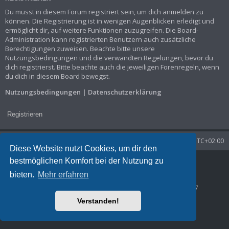
Du musst in diesem Forum registriert sein, um dich anmelden zu
können. Die Registrierung ist in wenigen Augenblicken erledigt und
ermöglicht dir, auf weitere Funktionen zuzugreifen. Die Board-
Administration kann registrierten Benutzern auch zusätzliche
Berechtigungen zuweisen. Beachte bitte unsere
Nutzungsbedingungen und die verwandten Regelungen, bevor du
dich registrierst. Bitte beachte auch die jeweiligen Forenregeln, wenn
du dich in diesem Board bewegst.
Nutzungsbedingungen
|
Datenschutzerklärung
Registrieren
Startseite
Foren-Übersicht
Alle Zeiten sind
UTC+02:00
Diese Website nutzt Cookies, um dir den
bestmöglichen Komfort bei der Nutzung zu
Powered by
phpBB
® Forum Software © phpBB Limited
Deutsche Übersetzung durch
phpBB.de
bieten.
Mehr erfahren
Datenschutz
|
Nutzungsbedingungen
Time: 0.033s
| Peak Memory Usage: 1.29 MiB | GZIP: Off |
Queries: 7
Verstanden!