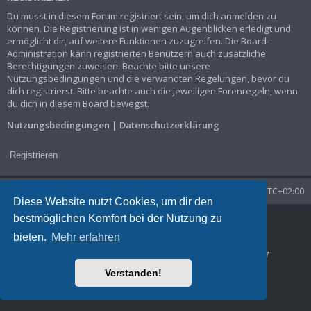
Du musst in diesem Forum registriert sein, um dich anmelden zu
können. Die Registrierung ist in wenigen Augenblicken erledigt und
ermöglicht dir, auf weitere Funktionen zuzugreifen. Die Board-
Administration kann registrierten Benutzern auch zusätzliche
Berechtigungen zuweisen. Beachte bitte unsere
Nutzungsbedingungen und die verwandten Regelungen, bevor du
dich registrierst. Bitte beachte auch die jeweiligen Forenregeln, wenn
du dich in diesem Board bewegst.
Nutzungsbedingungen
|
Datenschutzerklärung
Registrieren
Startseite
Foren-Übersicht
Alle Zeiten sind
UTC+02:00
Diese Website nutzt Cookies, um dir den
bestmöglichen Komfort bei der Nutzung zu
Powered by
phpBB
® Forum Software © phpBB Limited
Deutsche Übersetzung durch
phpBB.de
bieten.
Mehr erfahren
Datenschutz
|
Nutzungsbedingungen
Time: 0.040s
| Peak Memory Usage: 1.29 MiB | GZIP: Off |
Queries: 7
Verstanden!