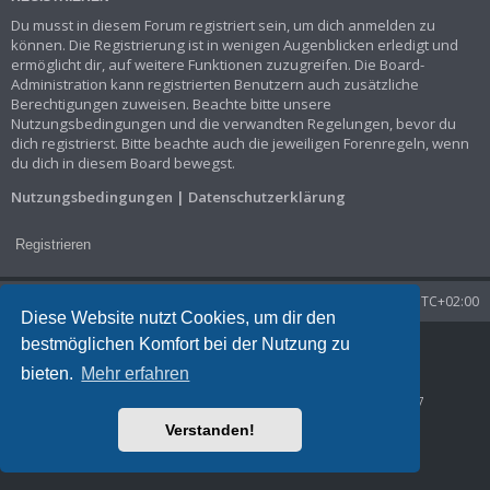
Du musst in diesem Forum registriert sein, um dich anmelden zu
können. Die Registrierung ist in wenigen Augenblicken erledigt und
ermöglicht dir, auf weitere Funktionen zuzugreifen. Die Board-
Administration kann registrierten Benutzern auch zusätzliche
Berechtigungen zuweisen. Beachte bitte unsere
Nutzungsbedingungen und die verwandten Regelungen, bevor du
dich registrierst. Bitte beachte auch die jeweiligen Forenregeln, wenn
du dich in diesem Board bewegst.
Nutzungsbedingungen
|
Datenschutzerklärung
Registrieren
Startseite
Foren-Übersicht
Alle Zeiten sind
UTC+02:00
Diese Website nutzt Cookies, um dir den
bestmöglichen Komfort bei der Nutzung zu
Powered by
phpBB
® Forum Software © phpBB Limited
Deutsche Übersetzung durch
phpBB.de
bieten.
Mehr erfahren
Datenschutz
|
Nutzungsbedingungen
Time: 0.040s
| Peak Memory Usage: 1.29 MiB | GZIP: Off |
Queries: 7
Verstanden!