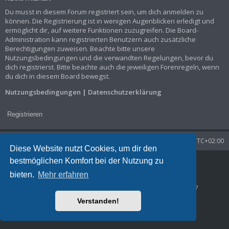
Du musst in diesem Forum registriert sein, um dich anmelden zu
können. Die Registrierung ist in wenigen Augenblicken erledigt und
ermöglicht dir, auf weitere Funktionen zuzugreifen. Die Board-
Administration kann registrierten Benutzern auch zusätzliche
Berechtigungen zuweisen. Beachte bitte unsere
Nutzungsbedingungen und die verwandten Regelungen, bevor du
dich registrierst. Bitte beachte auch die jeweiligen Forenregeln, wenn
du dich in diesem Board bewegst.
Nutzungsbedingungen
|
Datenschutzerklärung
Registrieren
Startseite
Foren-Übersicht
Alle Zeiten sind
UTC+02:00
Diese Website nutzt Cookies, um dir den
bestmöglichen Komfort bei der Nutzung zu
Powered by
phpBB
® Forum Software © phpBB Limited
Deutsche Übersetzung durch
phpBB.de
bieten.
Mehr erfahren
Datenschutz
|
Nutzungsbedingungen
Time: 0.035s
| Peak Memory Usage: 1.29 MiB | GZIP: Off |
Queries: 7
Verstanden!