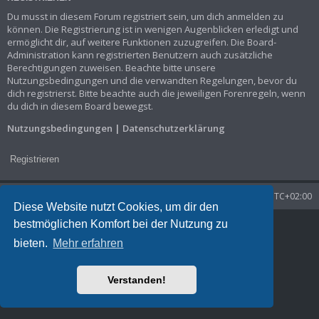
Du musst in diesem Forum registriert sein, um dich anmelden zu
können. Die Registrierung ist in wenigen Augenblicken erledigt und
ermöglicht dir, auf weitere Funktionen zuzugreifen. Die Board-
Administration kann registrierten Benutzern auch zusätzliche
Berechtigungen zuweisen. Beachte bitte unsere
Nutzungsbedingungen und die verwandten Regelungen, bevor du
dich registrierst. Bitte beachte auch die jeweiligen Forenregeln, wenn
du dich in diesem Board bewegst.
Nutzungsbedingungen
|
Datenschutzerklärung
Registrieren
Startseite
Foren-Übersicht
Alle Zeiten sind
UTC+02:00
Diese Website nutzt Cookies, um dir den
bestmöglichen Komfort bei der Nutzung zu
Powered by
phpBB
® Forum Software © phpBB Limited
Deutsche Übersetzung durch
phpBB.de
bieten.
Mehr erfahren
Datenschutz
|
Nutzungsbedingungen
Time: 0.029s
| Peak Memory Usage: 1.3 MiB | GZIP: Off |
Queries: 7
Verstanden!